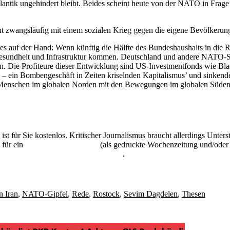
tik ungehindert bleibt. Beides scheint heute von der NATO in Frage g
 zwangsläufig mit einem sozialen Krieg gegen die eigene Bevölkerung
s auf der Hand: Wenn künftig die Hälfte des Bundeshaushalts in die Rüs
Gesundheit und Infrastruktur kommen. Deutschland und andere NATO-Sta
den. Die Profiteure dieser Entwicklung sind US-Investmentfonds wie B
ng – ein Bombengeschäft in Zeiten kriselnden Kapitalismus’ und sinken
n Menschen im globalen Norden mit den Bewegungen im globalen Süden
 ist für Sie kostenlos. Kritischer Journalismus braucht allerdings Unte
 für ein
Abonnement der UZ
(als gedruckte Wochenzeitung und/oder i
kostenlos und unverbindlich testen
.
n Iran
,
NATO-Gipfel
,
Rede
,
Rostock
,
Sevim Dagdelen
,
Thesen