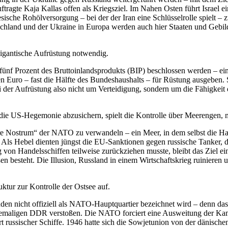
gte Kaja Kallas offen als Kriegsziel. Im Nahen Osten führt Israel eine
ische Rohölversorgung – bei der der Iran eine Schlüsselrolle spielt – 
schland und der Ukraine in Europa werden auch hier Staaten und Gebild
 gigantische Aufrüstung notwendig.
nf Prozent des Bruttoinlandsprodukts (BIP) beschlossen werden – ein
n Euro – fast die Hälfte des Bundeshaushalts – für Rüstung ausgeben. S
 der Aufrüstung also nicht um Verteidigung, sondern um die Fähigkei
e US-Hegemonie abzusichern, spielt die Kontrolle über Meerengen, m
Mare Nostrum“ der NATO zu verwandeln – ein Meer, in dem selbst die Ha
. Als Hebel dienten jüngst die EU-Sanktionen gegen russische Tanker,
 von Handelsschiffen teilweise zurückziehen musste, bleibt das Ziel 
ßen besteht. Die Illusion, Russland in einem Wirtschaftskrieg ruinieren 
uktur zur Kontrolle der Ostsee auf.
en nicht offiziell als NATO-Hauptquartier bezeichnet wird – denn da
ehemaligen DDR verstoßen. Die NATO forciert eine Ausweitung der Ka
rt russischer Schiffe. 1946 hatte sich die Sowjetunion von der dänisc