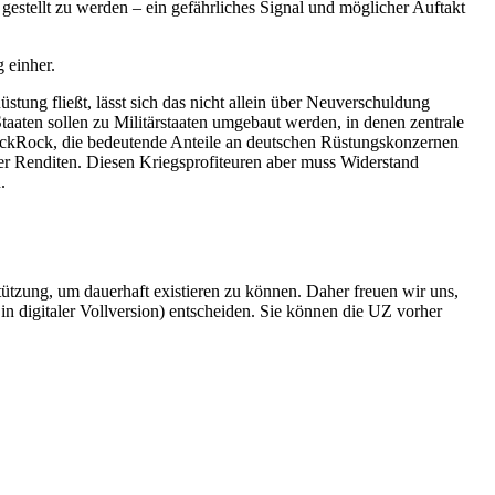
estellt zu werden – ein gefährliches Signal und möglicher Auftakt
 einher.
tung fließt, lässt sich das nicht allein über Neuverschuldung
aten sollen zu Militärstaaten umgebaut werden, in denen zentrale
lackRock, die bedeutende Anteile an deutschen Rüstungskonzernen
der Renditen. Diesen Kriegsprofiteuren aber muss Widerstand
.
rstützung, um dauerhaft existieren zu können. Daher freuen wir uns,
n digitaler Vollversion) entscheiden. Sie können die UZ vorher
6