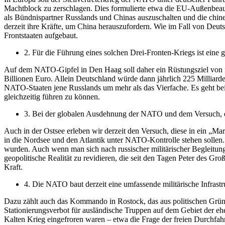
Machtblock zu zerschlagen. Dies formulierte etwa die EU-Außenbeauftra
als Bündnispartner Russlands und Chinas auszuschalten und die chines
derzeit ihre Kräfte, um China herauszufordern. Wie im Fall von Deut
Frontstaaten aufgebaut.
2. Für die Führung eines solchen Drei-Fronten-Kriegs ist eine
Auf dem NATO-Gipfel in Den Haag soll daher ein Rüstungsziel von fü
Billionen Euro. Allein Deutschland würde dann jährlich 225 Milliarde
NATO-Staaten jene Russlands um mehr als das Vierfache. Es geht bei
gleichzeitig führen zu können.
3. Bei der globalen Ausdehnung der NATO und dem Versuch, di
Auch in der Ostsee erleben wir derzeit den Versuch, diese in ein „
in die Nordsee und den Atlantik unter NATO-Kontrolle stehen sollen
wurden. Auch wenn man sich nach russischer militärischer Begleitung
geopolitische Realität zu revidieren, die seit den Tagen Peter des Gro
Kraft.
4. Die NATO baut derzeit eine umfassende militärische Infrastr
Dazu zählt auch das Kommando in Rostock, das aus politischen Gründ
Stationierungsverbot für ausländische Truppen auf dem Gebiet der 
Kalten Krieg eingefroren waren – etwa die Frage der freien Durchfah