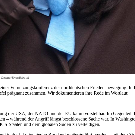
i Denner/R-mediabase)
iner Vernetzungskonferenz der norddeutschen Friedensbewegung. In fün
pfel prägnant zusammen. Wir dokumentieren ihre Rede im Wortlaut:
tzung der USA, der NATO und der EU kaum vorstellbar. Im Gegenteil: 
en – während der Angriff längst beschlossene Sache war. In Washingto
ICS-Staaten und dem globalen Süden zu verteidigen.
rung in der Ukraine gegen Russland weitergeführt werden – mit dem Ziel