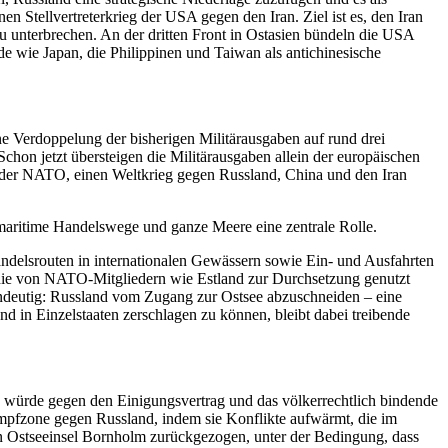
n Stellvertreterkrieg der USA gegen den Iran. Ziel ist es, den Iran
zu unterbrechen. An der dritten Front in Ostasien bündeln die USA
e wie Japan, die Philippinen und Taiwan als antichinesische
e Verdoppelung der bisherigen Militärausgaben auf rund drei
chon jetzt übersteigen die Militärausgaben allein der europäischen
t der NATO, einen Weltkrieg gegen Russland, China und den Iran
aritime Handelswege und ganze Meere eine zentrale Rolle.
ndelsrouten in internationalen Gewässern sowie Ein- und Ausfahrten
 die von NATO-Mitgliedern wie Estland zur Durchsetzung genutzt
eindeutig: Russland vom Zugang zur Ostsee abzuschneiden – eine
und in Einzelstaaten zerschlagen zu können, bleibt dabei treibende
s würde gegen den Einigungsvertrag und das völkerrechtlich bindende
mpfzone gegen Russland, indem sie Konflikte aufwärmt, die im
hen Ostseeinsel Bornholm zurückgezogen, unter der Bedingung, dass