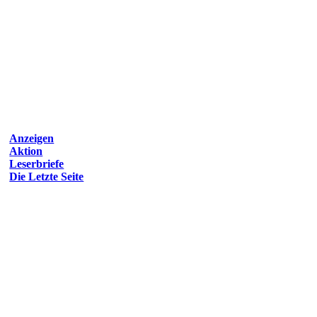
Anzeigen
Aktion
Leserbriefe
Die Letzte Seite