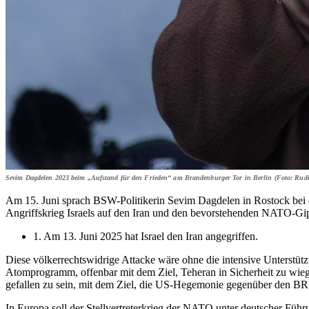
Sevim Dagdelen 2023 beim „Aufstand für den Frieden“ am Brandenburger Tor in Berlin (Foto: Rud
Am 15. Juni sprach BSW-Politikerin Sevim Dagdelen in Rostock bei e
Angriffskrieg Israels auf den Iran und den bevorstehenden NATO-Gi
1. Am 13. Juni 2025 hat Israel den Iran angegriffen.
Diese völkerrechtswidrige Attacke wäre ohne die intensive Unterstü
Atomprogramm, offenbar mit dem Ziel, Teheran in Sicherheit zu wieg
gefallen zu sein, mit dem Ziel, die US-Hegemonie gegenüber den BR
In Europa soll der Stellvertreterkrieg der NATO unter deutscher Füh