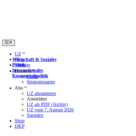
Skip
to
content
Menu
UZ
Wirtschaft & Soziales
Blog
Politik
Termine
Internationales
Dossiers
Kommunalpolitik
China
Strategiepapier
Abo
UZ abonnieren
Anmelden
UZ als PDF (Archiv)
UZ vom 7. August 2026
Spenden
Shop
DKP