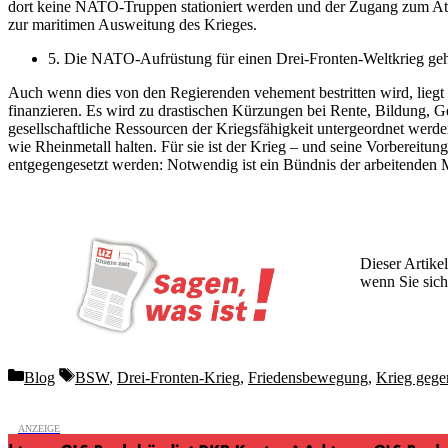
dort keine NATO-Truppen stationiert werden und der Zugang zum Atlan
zur maritimen Ausweitung des Krieges.
5. Die NATO-Aufrüstung für einen Drei-Fronten-Weltkrieg geht
Auch wenn dies von den Regierenden vehement bestritten wird, liegt e
finanzieren. Es wird zu drastischen Kürzungen bei Rente, Bildung, 
gesellschaftliche Ressourcen der Kriegsfähigkeit untergeordnet wer
wie Rheinmetall halten. Für sie ist der Krieg – und seine Vorbereitu
entgegengesetzt werden: Notwendig ist ein Bündnis der arbeitende
Dieser Artikel
wenn Sie sich
Wochen lang 
Categories
Tags
Blog
BSW
,
Drei-Fronten-Krieg
,
Friedensbewegung
,
Krieg gege