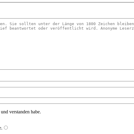
n und verstanden habe.
e
.