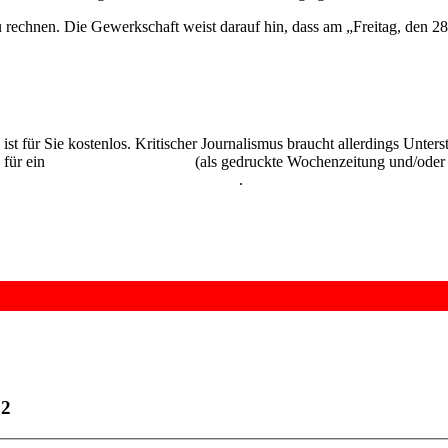
zu rechnen. Die Gewerkschaft weist darauf hin, dass am „Freitag, den 
 ist für Sie kostenlos. Kritischer Journalismus braucht allerdings Unte
 für ein
Abonnement der UZ
(als gedruckte Wochenzeitung und/oder i
kostenlos und unverbindlich testen
.
22