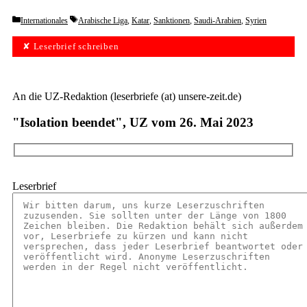
Categories
Tags
Internationales
Arabische Liga
,
Katar
,
Sanktionen
,
Saudi-Arabien
,
Syrien
✘ Leserbrief schreiben
An die UZ-Redaktion (leserbriefe (at) unsere-zeit.de)
"Isolation beendet", UZ vom 26. Mai 2023
Leserbrief