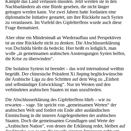
Kämpfe das Land verlassen mussten. Jetzt werden sie in den
Nachbarländern als eine Bürde gesehen, die nicht länger
getragen werden kann. Vor zwei Jahren hatte Jordanien eine
diplomatische Initiative gestartet, um ihre Rückkehr nach Syrien
zu veranlassen. Im Vorfeld des Gipfeltreffens wurde auch diese
Frage thematisiert.
Aber ohne ein Mindestmaß an Wiederaufbau und Perspektiven
ist an eine Rückkehr nicht zu denken. Die Abschlusserklärung
von Dschidda bleibt da bedeckt. Hier heißt es lediglich, man
wolle „in gemeinsamen arabischen Anstrengungen Syrien helfen,
die Krise zu überwinden“.
Die Isolation Syriens ist beendet – das wird international weithin
begrüßt. Der chinesische Präsident Xi Jinping beglückwünschte
die Arabische Liga zu den Schritten auf dem Weg zu „Einheit
und selbständiger Entwicklung“. Nur im Westen und den
verbündeten arabischen Staaten ist man unzufrieden.
Die Abschlusserklärung des Gipfeltreffens blieb – wie zu
erwarten – vage. Sie spricht von „gemeinsamen Werten“ der
arabischen Welt und fordert ein Ende aller ausländischen
Einmischung in die inneren Angelegenheiten der arabischen
Staaten. Doch die gemeinsamen Grundlagen und Werte der
„Arabischen Nation“, von denen die Erklärung redet, bleiben auf