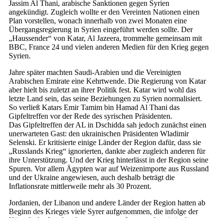
Jassim Al Thani, arabische Sanktionen gegen Syrien
angekündigt. Zugleich wollte er den Vereinten Nationen einen
Plan vorstellen, wonach innerhalb von zwei Monaten eine
Übergangsregierung in Syrien eingeführt werden sollte. Der
„Haussender“ von Katar, Al Jazeera, trommelte gemeinsam mit
BBC, France 24 und vielen anderen Medien für den Krieg gegen
Syrien.
Jahre später machten Saudi-Arabien und die Vereinigten
Arabischen Emirate eine Kehrtwende. Die Regierung von Katar
aber hielt bis zuletzt an ihrer Politik fest. Katar wird wohl das
letzte Land sein, das seine Beziehungen zu Syrien normalisiert.
So verließ Katars Emir Tamim bin Hamad Al Thani das
Gipfeltreffen vor der Rede des syrischen Präsidenten.
Das Gipfeltreffen der AL in Dschidda sah jedoch zunächst einen
unerwarteten Gast: den ukrainischen Präsidenten Wladimir
Selenski. Er kritisierte einige Länder der Region dafür, dass sie
„Russlands Krieg“ ignorierten, dankte aber zugleich anderen für
ihre Unterstützung. Und der Krieg hinterlässt in der Region seine
Spuren. Vor allem Ägypten war auf Weizenimporte aus Russland
und der Ukraine angewiesen, auch deshalb beträgt die
Inflationsrate mittlerweile mehr als 30 Prozent.
Jordanien, der Libanon und andere Länder der Region hatten ab
Beginn des Krieges viele Syrer aufgenommen, die infolge der