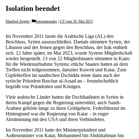
Isolation beendet
Categories
Manfred Ziegler
Internationales
|
UZ vom 26. Mai 2023
Im November 2011 fasste die Arabische Liga (AL) den
Beschluss, Syrien auszuschließen. Damals stimmten Syrien, der
Libanon und der Jemen gegen den Beschluss, der Irak enthielt
sich. 12 Jahre später, im Mai 2023, wurde Syriens Mitgliedschaft
wieder hergestellt. 13 von 22 Mitgliedstaaten stimmten in Kairo
für die Wiederaufnahme Syriens; etliche Staaten hatten an dem
Treffen nicht teilgenommen, darunter Kuweit und Katar. Zum
Gipfeltreffen im saudischen Dschidda reiste dann auch der
syrische Präsident Baschar al-Assad an – freundschaftlich
begrüßt von Präsidenten und Königen.
Viele arabische Länder hatten die Dschihadisten in Syrien in
ihrem Kampf gegen die Regierung unterstützt, auch Saudi-
Arabien gehörte lange zu ihren Geldgebern. Federführend im
Hintergrund war die Regierung von Katar – in enger
Abstimmung mit den USA und ihren Verbündeten.
Im November 2011 hatte der Ministerpräsident und
Außenminister von Katar, Mohammed bin Abdulrahman bin