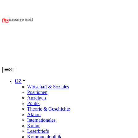
Skip
to
content
Menu
UZ
Wirtschaft & Soziales
Positionen
Anzeigen
Politik
Theorie & Geschichte
Aktion
Internationales
Kultur
Leserbriefe
Kommunalpolitik