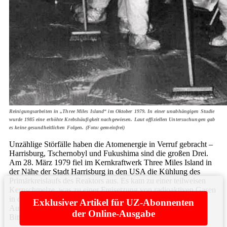
Reinigungsarbeiten in „Three Miles Island“ im Oktober 1979. In einer unabhängigen Studie
wurde 1985 eine erhöhte Krebshäufigkeit nachgewiesen. Laut offiziellen Untersuchungen gab
es keine gesundheitlichen Folgen. (Foto: gemeinfrei)
Unzählige Störfälle haben die Atomenergie in Verruf gebracht –
Harrisburg, Tschernobyl und Fukushima sind die großen Drei.
Am 28. März 1979 fiel im Kernkraftwerk Three Miles Island in
der Nähe der Stadt Harrisburg in den USA die Kühlung des
Primärkreislaufs des Reaktors aus. Es kam zu einer teilweisen
Kernschmelze, was zu einer Freisetzung von radioaktiven Gasen
in die Atmosphäre führte. Der Unfall hatte weitreichende
Exklusiver Artikel für UZ-Abonnenten
Auswirkungen auf die Atomindustrie und führte zu einem ...
der Online-Ausgabe
Bitte
hier
anmelden