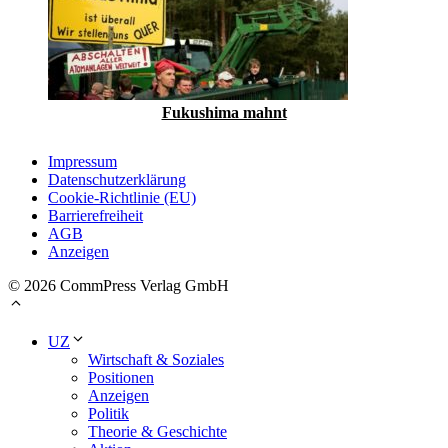
Fukushima mahnt
Impressum
Datenschutzerklärung
Cookie-Richtlinie (EU)
Barrierefreiheit
AGB
Anzeigen
© 2026 CommPress Verlag GmbH
UZ
Wirtschaft & Soziales
Positionen
Anzeigen
Politik
Theorie & Geschichte