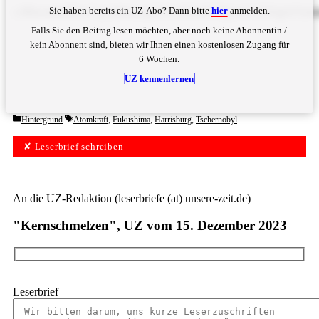
Sie haben bereits ein UZ-Abo? Dann bitte
hier
anmelden.
c3RhcmtlbiBSw7xja2dhbmcgZGVzIEJhdXMgbmV1ZXIgS2V
Falls Sie den Beitrag lesen möchten, aber noch keine Abonnentin /
kein Abonnent sind, bieten wir Ihnen einen kostenlosen Zugang für
6 Wochen.
UZ kennenlernen
Categories
Tags
Hintergrund
Atomkraft
,
Fukushima
,
Harrisburg
,
Tschernobyl
✘ Leserbrief schreiben
An die UZ-Redaktion (leserbriefe (at) unsere-zeit.de)
"Kernschmelzen", UZ vom 15. Dezember 2023
Leserbrief