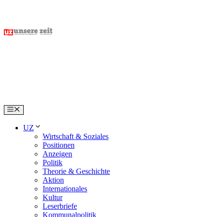
Skip
to
content
Menu
UZ
Wirtschaft & Soziales
Positionen
Anzeigen
Politik
Theorie & Geschichte
Aktion
Internationales
Kultur
Leserbriefe
Kommunalpolitik