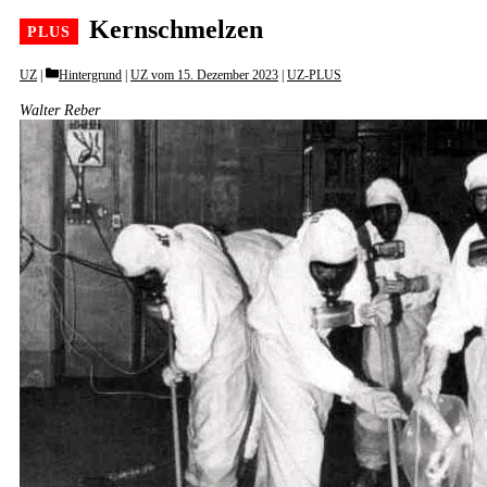
Kernschmelzen
Categories
UZ
Hintergrund
|
UZ vom 15. Dezember 2023
|
UZ-PLUS
Walter Reber