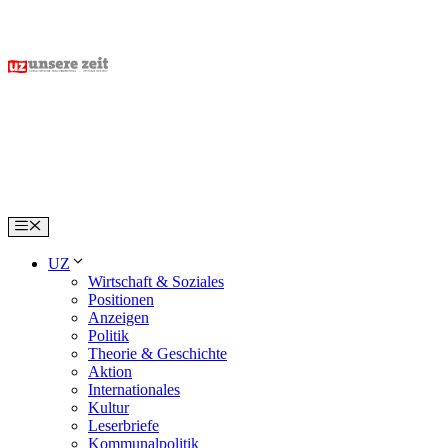
Skip
to
content
Menu
UZ
Wirtschaft & Soziales
Positionen
Anzeigen
Politik
Theorie & Geschichte
Aktion
Internationales
Kultur
Leserbriefe
Kommunalpolitik