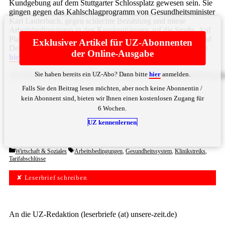
Kundgebung auf dem Stuttgarter Schlossplatz gewesen sein. Sie
gingen gegen das Kahlschlagprogramm von Gesundheitsminister
Karl Lauterbach, gegen schlechte Bezahlung und miese
Arbeitsbedingungen in den Krankenhäusern auf die Straße. Auf
Plakaten und Transparenten machten die Demonstrantinnen und
Exklusiver Artikel für UZ-Abonnenten
Demonstranten auf die Missstände aufmerksam: „Lasst ... Bitte
der Online-Ausgabe
hier
anmelden
Sie haben bereits ein UZ-Abo? Dann bitte
hier
anmelden.
ZGllIEtyYW5rZW5ow6R1c2VyIG5pY2h0IGF1c2JsdXRlbiH
Falls Sie den Beitrag lesen möchten, aber noch keine Abonnentin /
kein Abonnent sind, bieten wir Ihnen einen kostenlosen Zugang für
6 Wochen.
UZ kennenlernen
Categories
Tags
Wirtschaft & Soziales
Arbeitsbedingungen
,
Gesundheitssystem
,
Klinikstreiks
,
Tarifabschlüsse
✘ Leserbrief schreiben
An die UZ-Redaktion (leserbriefe (at) unsere-zeit.de)