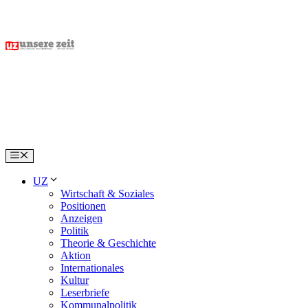
Skip
to
content
Menu
UZ
Wirtschaft & Soziales
Positionen
Anzeigen
Politik
Theorie & Geschichte
Aktion
Internationales
Kultur
Leserbriefe
Kommunalpolitik