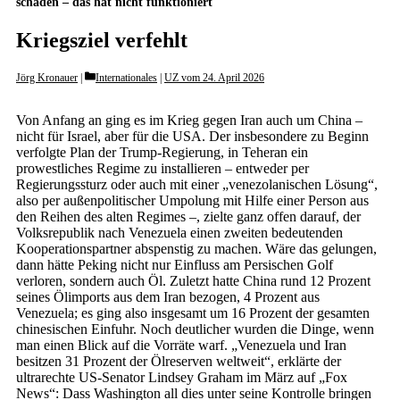
schaden – das hat nicht funktioniert
Kriegsziel verfehlt
Categories
Jörg Kronauer
Internationales
|
UZ vom 24. April 2026
Von Anfang an ging es im Krieg gegen Iran auch um China –
nicht für Israel, aber für die USA. Der insbesondere zu Beginn
verfolgte Plan der Trump-Regierung, in Teheran ein
prowestliches Regime zu installieren – entweder per
Regierungssturz oder auch mit einer „venezolanischen Lösung“,
also per außenpolitischer Umpolung mit Hilfe einer Person aus
den Reihen des alten Regimes –, zielte ganz offen darauf, der
Volksrepublik nach Venezuela einen zweiten bedeutenden
Kooperationspartner abspenstig zu machen. Wäre das gelungen,
dann hätte Peking nicht nur Einfluss am Persischen Golf
verloren, sondern auch Öl. Zuletzt hatte China rund 12 Prozent
seines Ölimports aus dem Iran bezogen, 4 Prozent aus
Venezuela; es ging also insgesamt um 16 Prozent der gesamten
chinesischen Einfuhr. Noch deutlicher wurden die Dinge, wenn
man einen Blick auf die Vorräte warf. „Venezuela und Iran
besitzen 31 Prozent der Ölreserven weltweit“, erklärte der
ultrarechte US-Senator Lindsey Graham im März auf „Fox
News“: Dass Washington all dies unter seine Kontrolle bringen