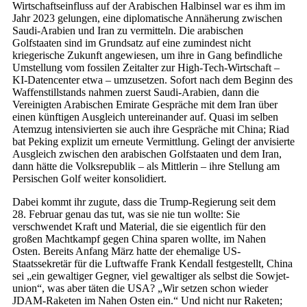
Wirtschaftseinfluss auf der Arabischen Halbinsel war es ihm im
Jahr 2023 gelungen, eine diplomatische Annäherung zwischen
Saudi-Arabien und Iran zu vermitteln. Die arabischen
Golfstaaten sind im Grundsatz auf eine zumindest nicht
kriegerische Zukunft angewiesen, um ihre in Gang befindliche
Umstellung vom fossilen Zeitalter zur High-Tech-Wirtschaft –
KI-Datencenter etwa – umzusetzen. Sofort nach dem Beginn des
Waffenstillstands nahmen zuerst Saudi-Arabien, dann die
Vereinigten Arabischen Emirate Gespräche mit dem Iran über
einen künftigen Ausgleich untereinander auf. Quasi im selben
Atemzug intensivierten sie auch ihre Gespräche mit China; Riad
bat Peking explizit um erneute Vermittlung. Gelingt der anvisierte
Ausgleich zwischen den arabischen Golfstaaten und dem Iran,
dann hätte die Volksrepublik – als Mittlerin – ihre Stellung am
Persischen Golf weiter konsolidiert.
Dabei kommt ihr zugute, dass die Trump-Regierung seit dem
28. Februar genau das tut, was sie nie tun wollte: Sie
verschwendet Kraft und Material, die sie eigentlich für den
großen Machtkampf gegen China sparen wollte, im Nahen
Osten. Bereits Anfang März hatte der ehemalige US-
Staatssekretär für die Luftwaffe Frank Kendall festgestellt, China
sei „ein gewaltiger Gegner, viel gewaltiger als selbst die So­wjet­
union“, was aber täten die USA? „Wir setzen schon wieder
JDAM-Raketen im Nahen Osten ein.“ Und nicht nur Raketen;