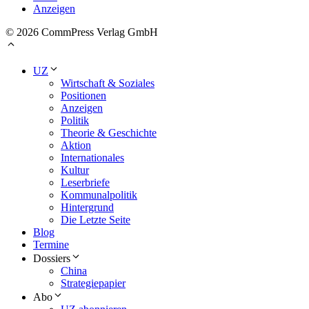
Anzeigen
© 2026 CommPress Verlag GmbH
UZ
Wirtschaft & Soziales
Positionen
Anzeigen
Politik
Theorie & Geschichte
Aktion
Internationales
Kultur
Leserbriefe
Kommunalpolitik
Hintergrund
Die Letzte Seite
Blog
Termine
Dossiers
China
Strategiepapier
Abo