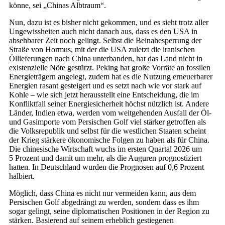
könne, sei „Chinas Albtraum“.
Nun, dazu ist es bisher nicht gekommen, und es sieht trotz aller
Ungewissheiten auch nicht danach aus, dass es den USA in
absehbarer Zeit noch gelingt. Selbst die Beinahesperrung der
Straße von Hormus, mit der die USA zuletzt die iranischen
Öllieferungen nach China unterbanden, hat das Land nicht in
existenzielle Nöte gestürzt. Peking hat große Vorräte an fossilen
Energieträgern angelegt, zudem hat es die Nutzung erneuerbarer
Energien rasant gesteigert und es setzt nach wie vor stark auf
Kohle – wie sich jetzt herausstellt eine Entscheidung, die im
Konfliktfall seiner Energiesicherheit höchst nützlich ist. Andere
Länder, Indien etwa, werden vom weitgehenden Ausfall der Öl-
und Gasimporte vom Persischen Golf viel stärker getroffen als
die Volksrepublik und selbst für die westlichen Staaten scheint
der Krieg stärkere ökonomische Folgen zu haben als für China.
Die chinesische Wirtschaft wuchs im ersten Quartal 2026 um
5 Prozent und damit um mehr, als die Auguren prognostiziert
hatten. In Deutschland wurden die Prognosen auf 0,6 Prozent
halbiert.
Möglich, dass China es nicht nur vermeiden kann, aus dem
Persischen Golf abgedrängt zu werden, sondern dass es ihm
sogar gelingt, seine diplomatischen Positionen in der Region zu
stärken. Basierend auf seinem erheblich gestiegenen