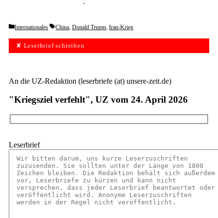
unverbindlich testen
.
Categories
Tags
Internationales
China
,
Donald Trump
,
Iran-Krieg
✘ Leserbrief schreiben
An die UZ-Redaktion (leserbriefe (at) unsere-zeit.de)
"Kriegsziel verfehlt", UZ vom 24. April 2026
Leserbrief