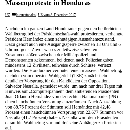
Massenproteste in Honduras
Categories
UZ
Internationales
|
UZ vom 8. Dezember 2017
Nachdem im ganzen Land Honduraner gegen den befürchteten
Wahlbetrug bei der Präsidentschaftswahl protestierten, verhängte
Präsident Hernández einen zehntägigen Ausnahemezustand.
Dazu gehört auch eine Ausgangssperre zwischen 18 Uhr und 6
Uhr morgens. Zuvor war es zu teilweise schweren
Zusammenstößen zwischen der Militärpolizei und
Demonstranten gekommen, bei denen nach Polizeiangaben
mindestens 12 Zivilisten, teilweise durch Schüsse, verletzt
wurden. Die Honduraner vermuten einen massiven Wahlbetrug,
nachdem vom obersten Wahlgericht (TSE) zunächst ein
deutlicher Vorsprung für den Kandidaten der Opposition,
Salvador Nasralla, gemeldet wurde, um nach nur drei Tagen mit
Hinweis auf „Computerpannen“ dem amtierenden Präsidenten
Juan Orlando Hernández von der rechten Nationalpartei (PN)
einen hauchdünnen Vorsprung einzuräumen. Nach Auszählung
von 88,76 Prozent der Stimmen soll Hernández mit 42,48
Prozent einen hauchdünnen Vorsprung von 22.677 Stimmen vor
Nasralla (41,7 Prozent) haben. Nasralla warf dem Präsidenten
daraufhin Wahlbetrug vor und rief seine Anhänger zu Protesten
auf.