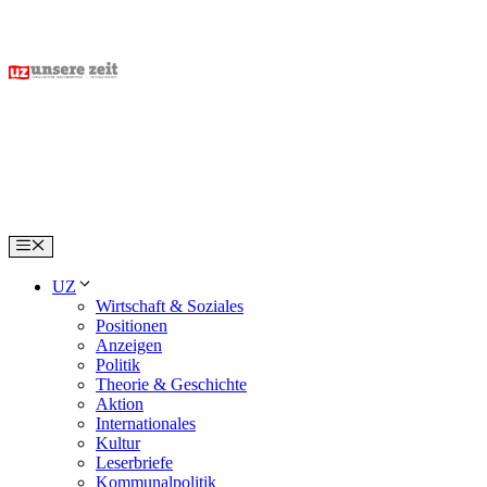
Skip
to
content
Menu
UZ
Wirtschaft & Soziales
Positionen
Anzeigen
Politik
Theorie & Geschichte
Aktion
Internationales
Kultur
Leserbriefe
Kommunalpolitik