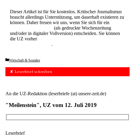
Dieser Artikel ist für Sie kostenlos. Kritischer Journalismus
braucht allerdings Unterstützung, um dauerhaft existieren zu
können. Daher freuen wir uns, wenn Sie sich für ein
Abonnement der UZ
(als gedruckte Wochenzeitung
und/oder in digitaler Vollversion) entscheiden. Sie können
die UZ vorher
6 Wochen lang kostenlos und
unverbindlich testen
.
Categories
Wirtschaft & Soziales
✘ Leserbrief schreiben
An die UZ-Redaktion (leserbriefe (at) unsere-zeit.de)
"Meilenstein", UZ vom 12. Juli 2019
Leserbrief