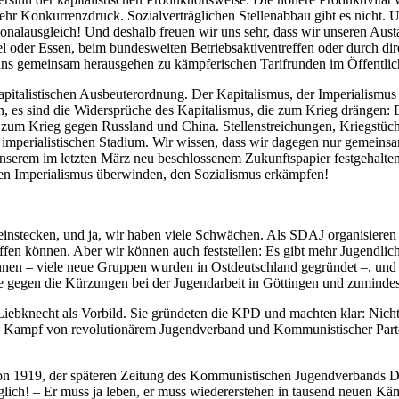
mehr Konkurrenzdruck. Sozialverträglichen Stellenabbau gibt es nicht
alausgleich! Und deshalb freuen wir uns sehr, dass wir unseren Austau
l oder Essen, beim bundesweiten Betriebsaktiventreffen oder durch di
 uns gemeinsam herausgehen zu kämpferischen Tarifrunden im Öffentli
kapitalistischen Ausbeuterordnung. Der Kapitalismus, der Imperialismu
n, es sind die Widersprüche des Kapitalismus, die zum Krieg drängen
n sie zum Krieg gegen Russland und China. Stellenstreichungen, Kriegstü
nem imperialistischen Stadium. Wir wissen, dass wir dagegen nur gemein
erem im letzten März neu beschlossenem Zukunftspapier festgehalten, d
n Imperialismus überwinden, den Sozialismus erkämpfen!
n einstecken, und ja, wir haben viele Schwächen. Als SDAJ organisiere
en können. Aber wir können auch feststellen: Es gibt mehr Jugendlich
können – viele neue Gruppen wurden in Ostdeutschland gegründet –, un
 gegen die Kürzungen bei der Jugendarbeit in Göttingen und zumindest
necht als Vorbild. Sie gründeten die KPD und machten klar: Nicht di
me Kampf von revolutionärem Jugendverband und Kommunistischer Part
n 1919, der späteren Zeitung des Kommunistischen Jugendverbands Deu
glich! – Er muss ja leben, er muss wiedererstehen in tausend neuen Käm