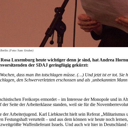
Berlin (Foto: Sam Gruber)
Rosa Luxemburg heute wichtiger denn je sind, hat Andrea Hornu
esvorsitzenden der SDAJ geringfügig gekürzt:
eit Wochen, dass man ihn totschlagen müsse. (…) Und jetzt ist er tot. Sie
chlagen, den Schwerverletzten erschossen und als ‚unbekannten Mann‘ i
histischen Freikorps ermordet – im Interesse der Monopole und in Ab
 der Seite der Arbeiterklasse standen, weil sie für die Novemberrevo
er Arbeiterjugend. Karl Liebknecht hielt sein Referat „Militarismus un
n Festungshaft verurteilt – und aus dem können wir heute noch lernen, 
zweitgrößte Waffenlieferant Israels. Und auch wir hier in Deutschland 