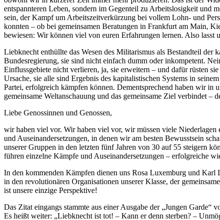
entspannteren Leben, sondern im Gegenteil zu Arbeitslosigkeit und 
sein, der Kampf um Arbeitszeitverkürzung bei vollem Lohn- und Person
konnten – ob bei gemeinsamen Beratungen in Frankfurt am Main, Kie
bewiesen: Wir können viel von euren Erfahrungen lernen. Also lasst
Liebknecht enthüllte das Wesen des Militarismus als Bestandteil der 
Bundesregierung, sie sind nicht einfach dumm oder inkompetent. Nei
Einflussgebiete nicht verlieren, ja, sie erweitern – und dafür rüste
Ursache, sie alle sind Ergebnis des kapitalistischen Systems in sei
Partei, erfolgreich kämpfen können. Dementsprechend haben wir in uns
gemeinsame Weltanschauung und das gemeinsame Ziel verbindet – de
Liebe Genossinnen und Genossen,
wir haben viel vor. Wir haben viel vor, wir müssen viele Niederlage
und Auseinandersetzungen, in denen wir am besten Bewusstsein schaff
unserer Gruppen in den letzten fünf Jahren von 30 auf 55 steigern 
führen einzelne Kämpfe und Auseinandersetzungen – erfolgreiche wie
In den kommenden Kämpfen dienen uns Rosa Luxemburg und Karl Liebk
in den revolutionären Organisationen unserer Klasse, der gemeinsa
ist unsere einzige Perspektive!
Das Zitat eingangs stammte aus einer Ausgabe der „Jungen Garde“ vo
Es heißt weiter: „Liebknecht ist tot! – Kann er denn sterben? – Unmö