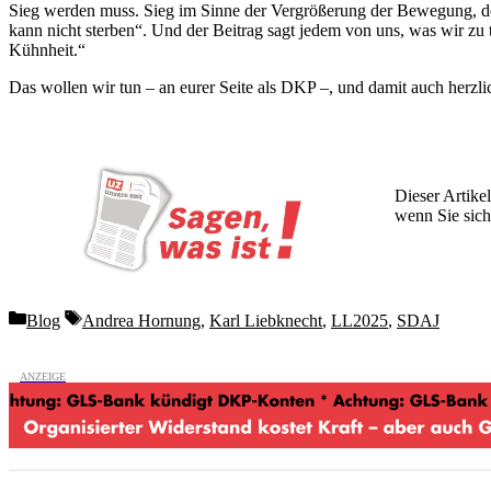
Sieg werden muss. Sieg im Sinne der Vergrößerung der Bewegung, de
kann nicht sterben“. Und der Beitrag sagt jedem von uns, was wir zu 
Kühnheit.“
Das wollen wir tun – an eurer Seite als DKP –, und damit auch herzl
Dieser Artikel
wenn Sie sich
Wochen lang 
Categories
Tags
Blog
Andrea Hornung
,
Karl Liebknecht
,
LL2025
,
SDAJ