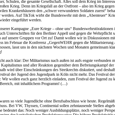
er, Schulen, die gesamte Gesellschaft. Alles soll dem Krieg im Inter
ßen Krieg. Denn im Kriegsfall an der Ostfront – also im Krieg gege
len Krankenhäusern den „schwer verwundeten Soldaten zuerst“ behande
r werden. Auf TikTok wirbt die Bundeswehr mit dem „Abenteuer“ Krieg. 
 wieder eingeführt werden.
nserer Kampagne „Eure Kriege – ohne uns“ Bundeswehrstöraktionen in
euch Unterschriften für den Berliner Appell und gegen die Wehrpflic
ern auf unsere Gruppen vor Ort zu! Damit wollen wir in Diskussionen
, dass im Februar die Konferenz „GegenWEHR gegen die Militarisierung
en, lasst uns in den nächsten Wochen und Monaten gemeinsam klar un
g!
echt auch klar: Der Militarismus nach außen ist aufs engste verbunden 
es Kapitalismus und aller Reaktion gegenüber dem Befreiungskampf der
lb wird über Einschränkungen des Streikrechts diskutiert, und deshal
val der Jugend den Jugendpark in Köln nicht mehr. Das Festival der Ju
ndet: Wir wollen euch ganz herzlich einladen, zum Festival der Jugend 
-Bereich, mit inhaltlichem Programm! (…)
e waren so viele Jugendliche ohne Berufsabschluss wie heute. Regelmä
schuss. Bei VW, Thyssen, Continental sollen zehntausende Stellen abge
 bedeutet das: Noch weniger Ausbildungsplätze, noch weniger Perspek
sinn der kapitalistischen Produktionsweise: Die höhere Produktivität w