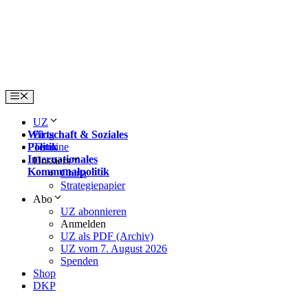
Skip
to
content
Menu
UZ
Wirtschaft & Soziales
Blog
Politik
Termine
Internationales
Dossiers
Kommunalpolitik
China
Strategiepapier
Abo
UZ abonnieren
Anmelden
UZ als PDF (Archiv)
UZ vom 7. August 2026
Spenden
Shop
DKP