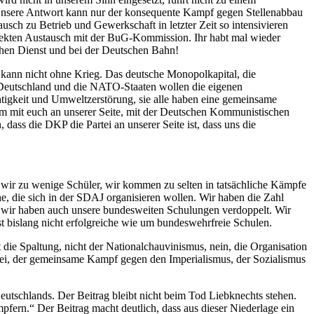
. Unsere Antwort kann nur der konsequente Kampf gegen Stellenabbau
sch zu Betrieb und Gewerkschaft in letzter Zeit so intensivieren
rekten Austausch mit der BuG-Kommission. Ihr habt mal wieder
chen Dienst und bei der Deutschen Bahn!
s kann nicht ohne Krieg. Das deutsche Monopolkapital, die
: Deutschland und die NATO-Staaten wollen die eigenen
chtigkeit und Umweltzerstörung, sie alle haben eine gemeinsame
sam mit euch an unserer Seite, mit der Deutschen Kommunistischen
ass die DKP die Partei an unserer Seite ist, dass uns die
n wir zu wenige Schüler, wir kommen zu selten in tatsächliche Kämpfe
e, die sich in der SDAJ organisieren wollen. Wir haben die Zahl
d wir haben auch unsere bundesweiten Schulungen verdoppelt. Wir
 bislang nicht erfolgreiche wie um bundeswehrfreie Schulen.
e Spaltung, nicht der Nationalchauvinismus, nein, die Organisation
ei, der gemeinsame Kampf gegen den Imperialismus, der Sozialismus
tschlands. Der Beitrag bleibt nicht beim Tod Liebknechts stehen.
pfern.“ Der Beitrag macht deutlich, dass aus dieser Niederlage ein