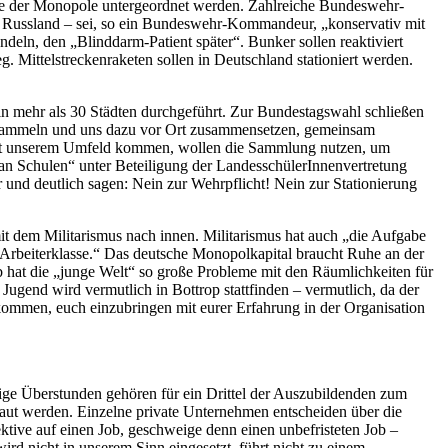
esse der Monopole untergeordnet werden. Zahlreiche Bundeswehr-
n Russland – sei, so ein Bundeswehr-Kommandeur, „konservativ mit
ln, den „Blinddarm-Patient später“. Bunker sollen reaktiviert
Mittelstreckenraketen sollen in Deutschland stationiert werden.
 mehr als 30 Städten durchgeführt. Zur Bundestagswahl schließen
ht sammeln und uns dazu vor Ort zusammensetzen, gemeinsam
 mit unserem Umfeld kommen, wollen die Sammlung nutzen, um
 an Schulen“ unter Beteiligung der LandesschülerInnenvertretung
d deutlich sagen: Nein zur Wehrpflicht! Nein zur Stationierung
mit dem Militarismus nach innen. Militarismus hat auch „die Aufgabe
 Arbeiterklasse.“ Das deutsche Monopolkapital braucht Ruhe an der
b hat die „junge Welt“ so große Probleme mit den Räumlichkeiten für
gend wird vermutlich in Bottrop stattfinden – vermutlich, da der
zu kommen, euch einzubringen mit eurer Erfahrung in der Organisation
ßige Überstunden gehören für ein Drittel der Auszubildenden zum
baut werden. Einzelne private Unternehmen entscheiden über die
tive auf einen Job, geschweige denn einen unbefristeten Job –
ird nicht in unserem Sinn eingesetzt, führt nicht zu einem