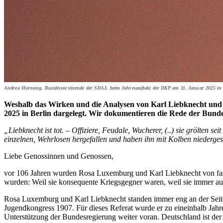
Andrea Hornung, Bundesvorsitzende der SDAJ, beim Jahresauftakt der DKP am 11. Januar 2025 in 
Weshalb das Wirken und die Analysen von Karl Liebknecht und 
2025 in Berlin dargelegt. Wir dokumentieren die Rede der Bund
„Liebknecht ist tot. – Offiziere, Feudale, Wucherer, (..) sie grölten s
einzelnen, Wehrlosen hergefallen und haben ihn mit Kolben niederges
Liebe Genossinnen und Genossen,
vor 106 Jahren wurden Rosa Luxemburg und Karl Liebknecht von fasc
wurden: Weil sie konsequente Kriegsgegner waren, weil sie immer auf
Rosa Luxemburg und Karl Liebknecht standen immer eng an der Seite d
Jugendkongress 1907. Für dieses Referat wurde er zu eineinhalb Jahre
Unterstützung der Bundesregierung weiter voran. Deutschland ist der 