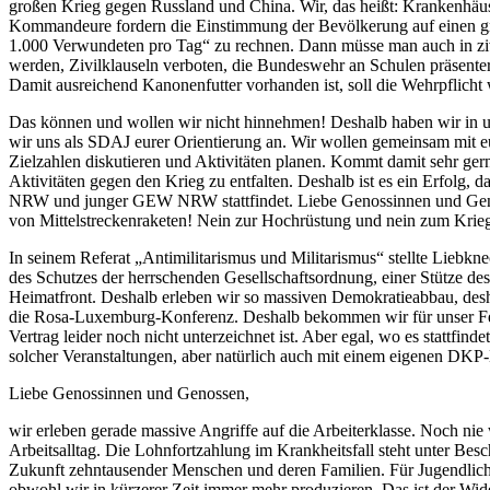
großen Krieg gegen Russland und China. Wir, das heißt: Krankenhäus
Kommandeure fordern die Einstimmung der Bevölkerung auf einen gro
1.000 Verwundeten pro Tag“ zu rechnen. Dann müsse man auch in zivi
werden, Zivilklauseln verboten, die Bundeswehr an Schulen präsente
Damit ausreichend Kanonenfutter vorhanden ist, soll die Wehrpflicht
Das können und wollen wir nicht hinnehmen! Deshalb haben wir in u
wir uns als SDAJ eurer Orientierung an. Wir wollen gemeinsam mit 
Zielzahlen diskutieren und Aktivitäten planen. Kommt damit sehr g
Aktivitäten gegen den Krieg zu entfalten. Deshalb ist es ein Erfolg
NRW und junger GEW NRW stattfindet. Liebe Genossinnen und Genoss
von Mittelstreckenraketen! Nein zur Hochrüstung und nein zum Krie
In seinem Referat „Antimilitarismus und Militarismus“ stellte Liebkn
des Schutzes der herrschenden Gesellschaftsordnung, einer Stütze d
Heimatfront. Deshalb erleben wir so massiven Demokratieabbau, desha
die Rosa-Luxemburg-Konferenz. Deshalb bekommen wir für unser Festi
Vertrag leider noch nicht unterzeichnet ist. Aber egal, wo es stattfi
solcher Veranstaltungen, aber natürlich auch mit einem eigenen DKP
Liebe Genossinnen und Genossen,
wir erleben gerade massive Angriffe auf die Arbeiterklasse. Noch ni
Arbeitsalltag. Die Lohnfortzahlung im Krankheitsfall steht unter Be
Zukunft zehntausender Menschen und deren Familien. Für Jugendliche
obwohl wir in kürzerer Zeit immer mehr produzieren. Das ist der Wider