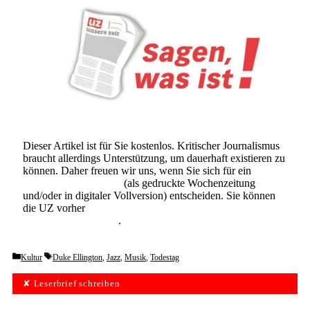
Dieser Artikel ist für Sie kostenlos. Kritischer Journalismus
braucht allerdings Unterstützung, um dauerhaft existieren zu
können. Daher freuen wir uns, wenn Sie sich für ein
Abonnement der UZ
(als gedruckte Wochenzeitung
und/oder in digitaler Vollversion) entscheiden. Sie können
die UZ vorher
6 Wochen lang kostenlos und
unverbindlich testen
.
Categories
Tags
Kultur
Duke Ellington
,
Jazz
,
Musik
,
Todestag
✘ Leserbrief schreiben