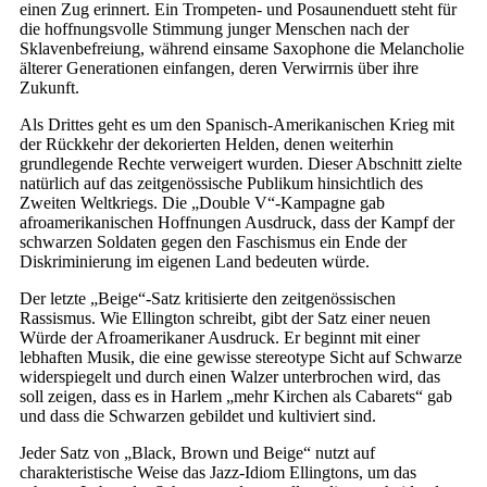
einen Zug erinnert. Ein Trompeten- und Posaunenduett steht für
die hoffnungsvolle Stimmung junger Menschen nach der
Sklavenbefreiung, während einsame Saxophone die Melancholie
älterer Generationen einfangen, deren Verwirrnis über ihre
Zukunft.
Als Drittes geht es um den Spanisch-Amerikanischen Krieg mit
der Rückkehr der dekorierten Helden, denen weiterhin
grundlegende Rechte verweigert wurden. Dieser Abschnitt zielte
natürlich auf das zeitgenössische Publikum hinsichtlich des
Zweiten Weltkriegs. Die „Double V“-Kampagne gab
afroamerikanischen Hoffnungen Ausdruck, dass der Kampf der
schwarzen Soldaten gegen den Faschismus ein Ende der
Diskriminierung im eigenen Land bedeuten würde.
Der letzte „Beige“-Satz kritisierte den zeitgenössischen
Rassismus. Wie Ellington schreibt, gibt der Satz einer neuen
Würde der Afroamerikaner Ausdruck. Er beginnt mit einer
lebhaften Musik, die eine gewisse stereotype Sicht auf Schwarze
widerspiegelt und durch einen Walzer unterbrochen wird, das
soll zeigen, dass es in Harlem „mehr Kirchen als Cabarets“ gab
und dass die Schwarzen gebildet und kultiviert sind.
Jeder Satz von „Black, Brown und Beige“ nutzt auf
charakteristische Weise das Jazz-Idiom Ellingtons, um das