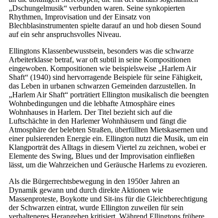
„Dschungelmusik“ verbunden waren. Seine synkopierten
Rhythmen, Improvisation und der Einsatz von
Blechblasinstrumenten spielte darauf an und hob diesen Sound
auf ein sehr anspruchsvolles Niveau.
Ellingtons Klassenbewusstsein, besonders was die schwarze
Arbeiterklasse betraf, war oft subtil in seine Kompositionen
eingewoben. Kompositionen wie beispielsweise „Harlem Air
Shaft“ (1940) sind hervorragende Beispiele für seine Fähigkeit,
das Leben in urbanen schwarzen Gemeinden darzustellen. In
„Harlem Air Shaft“ porträtiert Ellington musikalisch die beengten
Wohnbedingungen und die lebhafte Atmosphäre eines
Wohnhauses in Harlem. Der Titel bezieht sich auf die
Luftschächte in den Harlemer Wohnhäusern und fängt die
Atmosphäre der belebten Straßen, überfüllten Mietskasernen und
einer pulsierenden Energie ein. Ellington nutzt die Musik, um ein
Klangporträt des Alltags in diesem Viertel zu zeichnen, wobei er
Elemente des Swing, Blues und der Improvisation einfließen
lässt, um die Wahrzeichen und Geräusche Harlems zu evozieren.
Als die Bürgerrechtsbewegung in den 1950er Jahren an
Dynamik gewann und durch direkte Aktionen wie
Massenproteste, Boykotte und Sit-ins für die Gleichberechtigung
der Schwarzen eintrat, wurde Ellington zuweilen für sein
verhalteneres Herangehen kritisiert. Während Ellingtons frühere