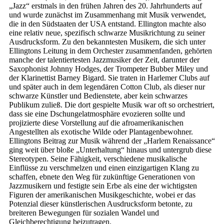
„Jazz“ erstmals in den frühen Jahren des 20. Jahrhunderts auf
und wurde zunächst im Zusammenhang mit Musik verwendet,
die in den Südstaaten der USA entstand. Ellington machte also
eine relativ neue, spezifisch schwarze Musikrichtung zu seiner
Ausdrucksform. Zu den bekanntesten Musikern, die sich unter
Ellingtons Leitung in dem Orchester zusammenfanden, gehörten
manche der talentiertesten Jazzmusiker der Zeit, darunter der
Saxophonist Johnny Hodges, der Trompeter Bubber Miley und
der Klarinettist Barney Bigard. Sie traten in Harlemer Clubs auf
und später auch in dem legendären Cotton Club, als dieser nur
schwarze Künstler und Bedienstete, aber kein schwarzes
Publikum zuließ. Die dort gespielte Musik war oft so orchestriert,
dass sie eine Dschungelatmosphäre evozieren sollte und
projizierte diese Vorstellung auf die afroamerikanischen
Angestellten als exotische Wilde oder Plantagenbewohner.
Ellingtons Beitrag zur Musik während der „Harlem Renaissance“
ging weit über bloße „Unterhaltung“ hinaus und untergrub diese
Stereotypen. Seine Fähigkeit, verschiedene musikalische
Einflüsse zu verschmelzen und einen einzigartigen Klang zu
schaffen, ebnete den Weg für zukünftige Generationen von
Jazzmusikern und festigte sein Erbe als eine der wichtigsten
Figuren der amerikanischen Musikgeschichte, wobei er das
Potenzial dieser künstlerischen Ausdrucksform betonte, zu
breiteren Bewegungen für sozialen Wandel und
Gleichberechtigung beizutragen.