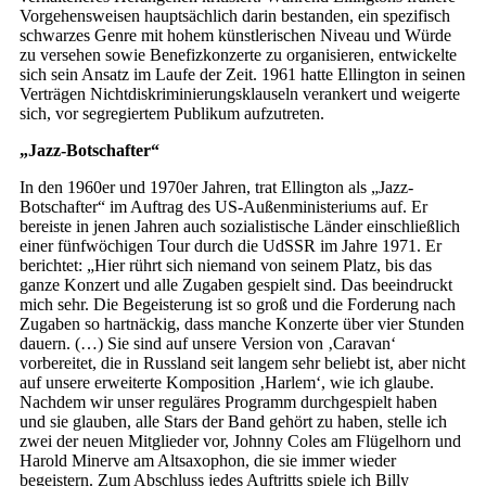
Vorgehensweisen hauptsächlich darin bestanden, ein spezifisch
schwarzes Genre mit hohem künstlerischen Niveau und Würde
zu versehen sowie Benefizkonzerte zu organisieren, entwickelte
sich sein Ansatz im Laufe der Zeit. 1961 hatte Ellington in seinen
Verträgen Nichtdiskriminierungsklauseln verankert und weigerte
sich, vor segregiertem Publikum aufzutreten.
„Jazz-Botschafter“
In den 1960er und 1970er Jahren, trat Ellington als „Jazz-
Botschafter“ im Auftrag des US-Außenministeriums auf. Er
bereiste in jenen Jahren auch sozialistische Länder einschließlich
einer fünfwöchigen Tour durch die UdSSR im Jahre 1971. Er
berichtet: „Hier rührt sich niemand von seinem Platz, bis das
ganze Konzert und alle Zugaben gespielt sind. Das beeindruckt
mich sehr. Die Begeisterung ist so groß und die Forderung nach
Zugaben so hartnäckig, dass manche Konzerte über vier Stunden
dauern. (…) Sie sind auf unsere Version von ‚Caravan‘
vorbereitet, die in Russland seit langem sehr beliebt ist, aber nicht
auf unsere erweiterte Komposition ‚Harlem‘, wie ich glaube.
Nachdem wir unser reguläres Programm durchgespielt haben
und sie glauben, alle Stars der Band gehört zu haben, stelle ich
zwei der neuen Mitglieder vor, Johnny Coles am Flügelhorn und
Harold Minerve am Altsaxophon, die sie immer wieder
begeistern. Zum Abschluss jedes Auftritts spiele ich Billy