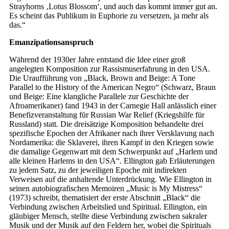
Strayhorns ‚Lotus Blossom‘, und auch das kommt immer gut an.
Es scheint das Publikum in Euphorie zu versetzen, ja mehr als
das.“
Emanzipationsanspruch
Während der 1930er Jahre entstand die Idee einer groß
angelegten Komposition zur Rassismuserfahrung in den USA.
Die Uraufführung von „Black, Brown and Beige: A Tone
Parallel to the History of the American Negro“ (Schwarz, Braun
und Beige: Eine klangliche Parallele zur Geschichte der
Afroamerikaner) fand 1943 in der Carnegie Hall anlässlich einer
Benefizveranstaltung für Russian War Relief (Kriegshilfe für
Russland) statt. Die dreisätzige Komposition behandelte drei
spezifische Epochen der Afrikaner nach ihrer Versklavung nach
Nordamerika: die Sklaverei, ihren Kampf in den Kriegen sowie
die damalige Gegenwart mit dem Schwerpunkt auf „Harlem und
alle kleinen Harlems in den USA“. Ellington gab Erläuterungen
zu jedem Satz, zu der jeweiligen Epoche mit indirekten
Verweisen auf die anhaltende Unterdrückung. Wie Ellington in
seinen autobiografischen Memoiren „Music is My Mistress“
(1973) schreibt, thematisiert der erste Abschnitt „Black“ die
Verbindung zwischen Arbeitslied und Spiritual. Ellington, ein
gläubiger Mensch, stellte diese Verbindung zwischen sakraler
Musik und der Musik auf den Feldern her, wobei die Spirituals