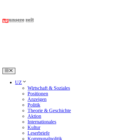
Skip
to
content
Menu
UZ
Wirtschaft & Soziales
Positionen
Anzeigen
Politik
Theorie & Geschichte
Aktion
Internationales
Kultur
Leserbriefe
Kommunalpolitik