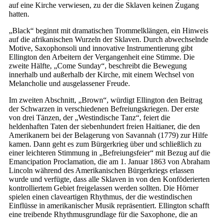
auf eine Kirche verwiesen, zu der die Sklaven keinen Zugang
hatten.
„Black“ beginnt mit dramatischen Trommelklängen, ein Hinweis
auf die afrikanischen Wurzeln der Sklaven. Durch abwechselnde
Motive, Saxophonsoli und innovative Instrumentierung gibt
Ellington den Arbeitern der Vergangenheit eine Stimme. Die
zweite Hälfte, „Come Sunday“, beschreibt die Bewegung
innerhalb und außerhalb der Kirche, mit einem Wechsel von
Melancholie und ausgelassener Freude.
Im zweiten Abschnitt, „Brown“, würdigt Ellington den Beitrag
der Schwarzen in verschiedenen Befreiungskriegen. Der erste
von drei Tänzen, der „Westindische Tanz“, feiert die
heldenhaften Taten der siebenhundert freien Haitianer, die den
Amerikanern bei der Belagerung von Savannah (1779) zur Hilfe
kamen. Dann geht es zum Bürgerkrieg über und schließlich zu
einer leichteren Stimmung in „Befreiungsfeier“ mit Bezug auf die
Emancipation Proclamation, die am 1. Januar 1863 von Abraham
Lincoln während des Amerikanischen Bürgerkriegs erlassen
wurde und verfügte, dass alle Sklaven in von den Konföderierten
kontrolliertem Gebiet freigelassen werden sollten. Die Hörner
spielen einen claveartigen Rhythmus, der die westindischen
Einflüsse in amerikanischer Musik repräsentiert. Ellington schafft
eine treibende Rhythmusgrundlage für die Saxophone, die an