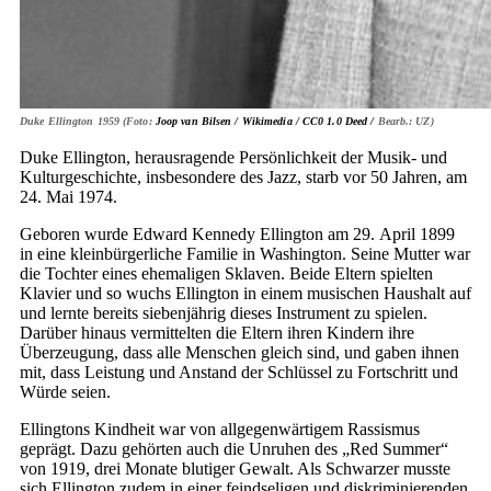
Duke Ellington 1959 (Foto:
Joop van Bilsen / Wikimedia /
CC0 1.0 Deed /
Bearb.: UZ)
Duke Ellington, herausragende Persönlichkeit der Musik- und
Kulturgeschichte, insbesondere des Jazz, starb vor 50 Jahren, am
24. Mai 1974.
Geboren wurde Edward Kennedy Ellington am 29. April 1899
in eine kleinbürgerliche Familie in Washington. Seine Mutter war
die Tochter eines ehemaligen Sklaven. Beide Eltern spielten
Klavier und so wuchs Ellington in einem musischen Haushalt auf
und lernte bereits siebenjährig dieses Instrument zu spielen.
Darüber hinaus vermittelten die Eltern ihren Kindern ihre
Überzeugung, dass alle Menschen gleich sind, und gaben ihnen
mit, dass Leistung und Anstand der Schlüssel zu Fortschritt und
Würde seien.
Ellingtons Kindheit war von allgegenwärtigem Rassismus
geprägt. Dazu gehörten auch die Unruhen des „Red Summer“
von 1919, drei Monate blutiger Gewalt. Als Schwarzer musste
sich Ellington zudem in einer feindseligen und diskriminierenden