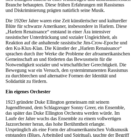
Branche behaupten. Diese frühen Erfahrungen mit Rassismus
und Diskriminierung prägten natürlich seine Musik.
Die 1920er Jahre waren eine Zeit künstlerischer und kultureller
Blüte für schwarze Amerikaner, insbesondere in Harlem. Diese
„Harlem Renaissance“ entstand in einer Ära intensiver
rassistischer Unterdrückung und sozialer Ungleichheit, als
Reaktion auf die anhaltende rassistische Jim-Crow-Epoche und
den Ku-Klux-Klan. Die Künstler der „Harlem Renaissance“
sprachen durch ihre Werke die Probleme der afroamerikanischen
Gemeinschaft an und förderten das Bewusstsein für die
Notwendigkeit sozialer und wirtschaftlicher Gerechtigkeit. Die
Bewegung war ein Versuch, den systemimmanenten Rassismus
zu durchbrechen und alternative Formen der Identität und
Solidarität zu fördern.
Ein eigenes Orchester
1923 gründete Duke Ellington gemeinsam mit seinem
Jugendfreund, dem Schlagzeuger Sonny Greer, ein Ensemble,
das später das Duke Ellington Orchestra werden würde. Im
Laufe der Jahre wuchs das Ensemble zu einem vollwertigen
Jazzorchester heran, das hohe Berühmtheit erlangte.
Ursprünglich als eine Form der afroamerikanischen Volksmusik
entstanden (Blues, Arbeitslied und Spiritual), tauchte der Begriff