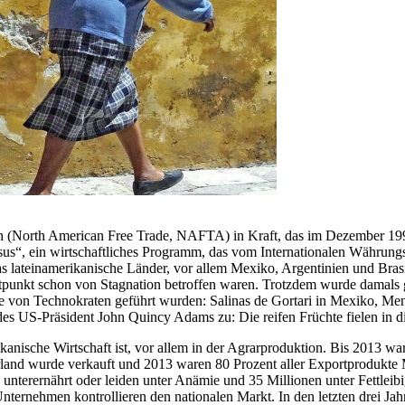
n (North American Free Trade, NAFTA) in Kraft, das im Dezember 1
sus“, ein wirtschaftliches Programm, das vom Internationalen Währun
 lateinamerikanische Länder, vor allem Mexiko, Argentinien und Brasili
itpunkt schon von Stagnation betroffen waren. Trotzdem wurde damals g
e von Technokraten geführt wurden: Salinas de Gortari in Mexiko, Menem
ts des US-Präsident John Quincy Adams zu: Die reifen Früchte fielen in
kanische Wirtschaft ist, vor allem in der Agrarproduktion. Bis 2013 w
erland wurde verkauft und 2013 waren 80 Prozent aller Exportprodukte
unterernährt oder leiden unter Anämie und 35 Millionen unter Fettlei
ernehmen kontrollieren den nationalen Markt. In den letzten drei Jah