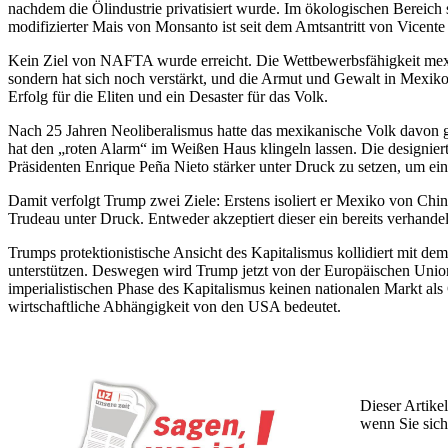
nachdem die Ölindustrie privatisiert wurde. Im ökologischen Bereich 
modifizierter Mais von Monsanto ist seit dem Amtsantritt von Vicente
Kein Ziel von NAFTA wurde erreicht. Die Wettbewerbsfähigkeit mexik
sondern hat sich noch verstärkt, und die Armut und Gewalt in Mexik
Erfolg für die Eliten und ein Desaster für das Volk.
Nach 25 Jahren Neoliberalismus hatte das mexikanische Volk davon 
hat den „roten Alarm“ im Weißen Haus klingeln lassen. Die design
Präsidenten Enrique Peña Nieto stärker unter Druck zu setzen, um e
Damit verfolgt Trump zwei Ziele: Erstens isoliert er Mexiko von Chi
Trudeau unter Druck. Entweder akzeptiert dieser ein bereits verhan
Trumps protektionistische Ansicht des Kapitalismus kollidiert mit d
unterstützen. Deswegen wird Trump jetzt von der Europäischen Union,
imperialistischen Phase des Kapitalismus keinen nationalen Markt al
wirtschaftliche Abhängigkeit von den USA bedeutet.
Dieser Artikel
wenn Sie sich
Wochen lang 