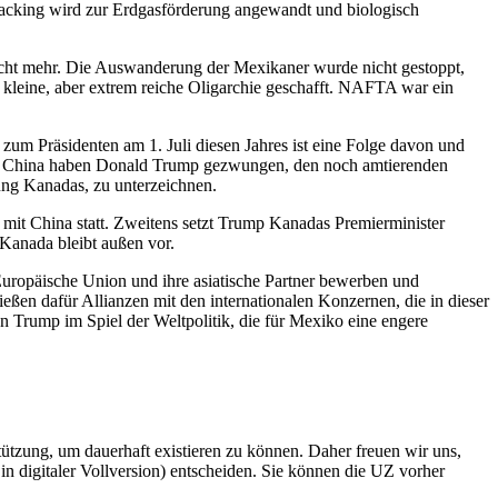
 Fracking wird zur Erdgasförderung angewandt und biologisch
nicht mehr. Die Auswanderung der Mexikaner wurde nicht gestoppt,
kleine, aber extrem reiche Oligarchie geschafft. NAFTA war ein
m Präsidenten am 1. Juli diesen Jahres ist eine Folge davon und
gen China haben Donald Trump gezwungen, den noch amtierenden
ung Kanadas, zu unterzeichnen.
 mit China statt. Zweitens setzt Trump Kanadas Premierminister
Kanada bleibt außen vor.
Europäische Union und ihre asiatische Partner bewerben und
ßen dafür Allianzen mit den internationalen Konzernen, die in dieser
 Trump im Spiel der Weltpolitik, die für Mexiko eine engere
rstützung, um dauerhaft existieren zu können. Daher freuen wir uns,
n digitaler Vollversion) entscheiden. Sie können die UZ vorher
6