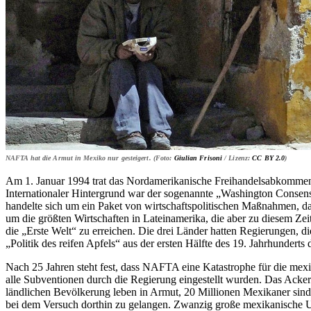
NAFTA hat die Armut in Mexiko nur gesteigert. (Foto:
Giulian Frisoni
/ Lizenz:
CC BY 2.0
)
Am 1. Januar 1994 trat das Nordamerikanische Freihandelsabkomme
Internationaler Hintergrund war der sogenannte „Washington Consen
handelte sich um ein Paket von wirtschaftspolitischen Maßnahmen, das
um die größten Wirtschaften in Lateinamerika, die aber zu diesem Ze
die „Erste Welt“ zu erreichen. Die drei Länder hatten Regierungen, di
„Politik des reifen Apfels“ aus der ersten Hälfte des 19. Jahrhunder
Nach 25 Jahren steht fest, dass NAFTA eine Katastrophe für die mexi
alle Subventionen durch die Regierung eingestellt wurden. Das Ack
ländlichen Bevölkerung leben in Armut, 20 Millionen Mexikaner sind 
bei dem Versuch dorthin zu gelangen. Zwanzig große mexikanische Unt