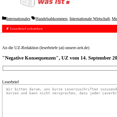
Categories
Tags
Internationales
Handelsabkommen
,
Internationale Wirtschaft
,
Me
✘ Leserbrief schreiben
An die UZ-Redaktion (leserbriefe (at) unsere-zeit.de)
"Negative Konsequenzen", UZ vom 14. September 2
Leserbrief