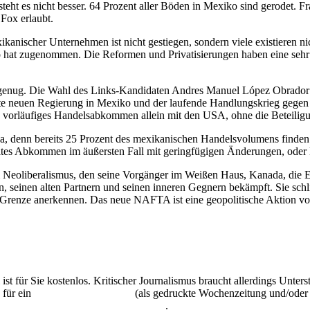
steht es nicht besser. 64 Prozent aller Böden in Mexiko sind gerodet.
 Fox erlaubt.
anischer Unternehmen ist nicht gestiegen, sondern viele existieren 
o hat zugenommen. Die Reformen und Privatisierungen haben eine sehr 
genug. Die Wahl des Links-Kandidaten Andres Manuel López Obrador zu
ierte neuen Regierung in Mexiko und der laufende Handlungskrieg ge
in vorläufiges Handelsabkommen allein mit den USA, ohne die Beteilig
na, denn bereits 25 Prozent des mexikanischen Handelsvolumens finden
deltes Abkommen im äußersten Fall mit geringfügigen Änderungen, oder 
em Neoliberalismus, den seine Vorgänger im Weißen Haus, Kanada, die 
 seinen alten Partnern und seinen inneren Gegnern bekämpft. Sie schlie
s Grenze anerkennen. Das neue NAFTA ist eine geopolitische Aktion von
 ist für Sie kostenlos. Kritischer Journalismus braucht allerdings Unte
 für ein
Abonnement der UZ
(als gedruckte Wochenzeitung und/oder i
kostenlos und unverbindlich testen
.