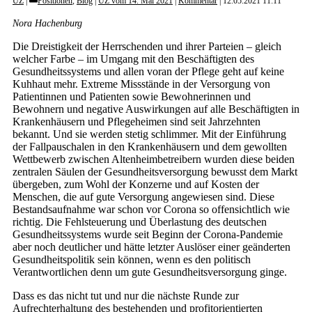
UZ
Positionen
,
Blog
|
UZ vom 14. Mai 2021
|
Kommentar
12.05.2021 11:11
Nora Hachenburg
Die Dreistigkeit der Herrschenden und ihrer Parteien – gleich
welcher Farbe – im Umgang mit den Beschäftigten des
Gesundheitssystems und allen voran der Pflege geht auf keine
Kuhhaut mehr. Extreme Missstände in der Versorgung von
Patientinnen und Patienten sowie Bewohnerinnen und
Bewohnern und negative Auswirkungen auf alle Beschäftigten in
Krankenhäusern und Pflegeheimen sind seit Jahrzehnten
bekannt. Und sie werden stetig schlimmer. Mit der Einführung
der Fallpauschalen in den Krankenhäusern und dem gewollten
Wettbewerb zwischen Altenheimbetreibern wurden diese beiden
zentralen Säulen der Gesundheitsversorgung bewusst dem Markt
übergeben, zum Wohl der Konzerne und auf Kosten der
Menschen, die auf gute Versorgung angewiesen sind. Diese
Bestandsaufnahme war schon vor Corona so offensichtlich wie
richtig. Die Fehlsteuerung und Überlastung des deutschen
Gesundheitssystems wurde seit Beginn der Corona-Pandemie
aber noch deutlicher und hätte letzter Auslöser einer geänderten
Gesundheitspolitik sein können, wenn es den politisch
Verantwortlichen denn um gute Gesundheitsversorgung ginge.
Dass es das nicht tut und nur die nächste Runde zur
Aufrechterhaltung des bestehenden und profitorientierten