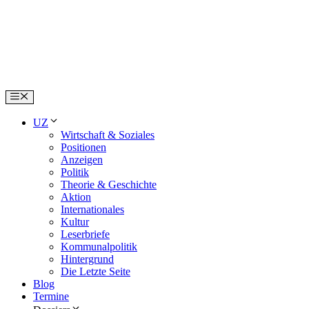
Skip
to
content
Menu
UZ
Wirtschaft & Soziales
Positionen
Anzeigen
Politik
Theorie & Geschichte
Aktion
Internationales
Kultur
Leserbriefe
Kommunalpolitik
Hintergrund
Die Letzte Seite
Blog
Termine