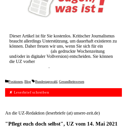
Dieser Artikel ist für Sie kostenlos. Kritischer Journalismus
braucht allerdings Unterstützung, um dauerhaft existieren zu
können. Daher freuen wir uns, wenn Sie sich für ein
Abonnement der UZ
(als gedruckte Wochenzeitung
und/oder in digitaler Vollversion) entscheiden. Sie können
die UZ vorher
6 Wochen lang kostenlos und
unverbindlich testen
.
Categories
Tags
Positionen
,
Blog
Bundestagswahl
,
Gesundheitswesen
✘ Leserbrief schreiben
An die UZ-Redaktion (leserbriefe (at) unsere-zeit.de)
"Pflegt euch doch selbst", UZ vom 14. Mai 2021