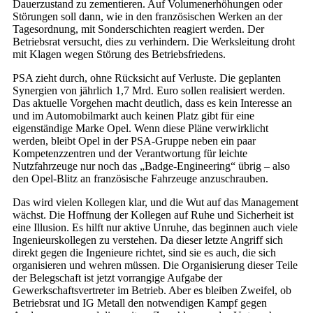
Dauerzustand zu zementieren. Auf Volumenerhöhungen oder
Störungen soll dann, wie in den französischen Werken an der
Tagesordnung, mit Sonderschichten reagiert werden. Der
Betriebsrat versucht, dies zu verhindern. Die Werksleitung droht
mit Klagen wegen Störung des Betriebsfriedens.
PSA zieht durch, ohne Rücksicht auf Verluste. Die geplanten
Synergien von jährlich 1,7 Mrd. Euro sollen realisiert werden.
Das aktuelle Vorgehen macht deutlich, dass es kein Interesse an
und im Automobilmarkt auch keinen Platz gibt für eine
eigenständige Marke Opel. Wenn diese Pläne verwirklicht
werden, bleibt Opel in der PSA-Gruppe neben ein paar
Kompetenzzentren und der Verantwortung für leichte
Nutzfahrzeuge nur noch das „Badge-Engineering“ übrig – also
den Opel-Blitz an französische Fahrzeuge anzuschrauben.
Das wird vielen Kollegen klar, und die Wut auf das Management
wächst. Die Hoffnung der Kollegen auf Ruhe und Sicherheit ist
eine Illusion. Es hilft nur aktive Unruhe, das beginnen auch viele
Ingenieurskollegen zu verstehen. Da dieser letzte Angriff sich
direkt gegen die Ingenieure richtet, sind sie es auch, die sich
organisieren und wehren müssen. Die Organisierung dieser Teile
der Belegschaft ist jetzt vorrangige Aufgabe der
Gewerkschaftsvertreter im Betrieb. Aber es bleiben Zweifel, ob
Betriebsrat und IG Metall den notwendigen Kampf gegen