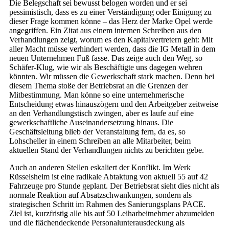
Die Belegschaft sei bewusst belogen worden und er sei
pessimistisch, dass es zu einer Verständigung oder Einigung zu
dieser Frage kommen könne – das Herz der Marke Opel werde
angegriffen. Ein Zitat aus einem internen Schreiben aus den
Verhandlungen zeigt, worum es den Kapitalvertretern geht: Mit
aller Macht müsse verhindert werden, dass die IG Metall in dem
neuen Unternehmen Fuß fasse. Das zeige auch den Weg, so
Schäfer-Klug, wie wir als Beschäftigte uns dagegen wehren
könnten. Wir müssen die Gewerkschaft stark machen. Denn bei
diesem Thema stoße der Betriebsrat an die Grenzen der
Mitbestimmung. Man könne so eine unternehmerische
Entscheidung etwas hinauszögern und den Arbeitgeber zeitweise
an den Verhandlungstisch zwingen, aber es laufe auf eine
gewerkschaftliche Auseinandersetzung hinaus. Die
Geschäftsleitung blieb der Veranstaltung fern, da es, so
Lohscheller in einem Schreiben an alle Mitarbeiter, beim
aktuellen Stand der Verhandlungen nichts zu berichten gebe.
Auch an anderen Stellen eskaliert der Konflikt. Im Werk
Rüsselsheim ist eine radikale Abtaktung von aktuell 55 auf 42
Fahrzeuge pro Stunde geplant. Der Betriebsrat sieht dies nicht als
normale Reaktion auf Absatzschwankungen, sondern als
strategischen Schritt im Rahmen des Sanierungsplans PACE.
Ziel ist, kurzfristig alle bis auf 50 Leiharbeitnehmer abzumelden
und die flächendeckende Personalunterausdeckung als