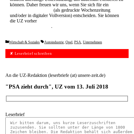
können. Daher freuen wir uns, wenn Sie sich für ein
Abonnement der UZ
(als gedruckte Wochenzeitung
und/oder in digitaler Vollversion) entscheiden. Sie können
die UZ vorher
6 Wochen lang kostenlos und
unverbindlich testen
.
Categories
Tags
Wirtschaft & Soziales
Autoindustrie
,
Opel
,
PSA
,
Unternehmen
✘ Leserbrief schreiben
An die UZ-Redaktion (leserbriefe (at) unsere-zeit.de)
"PSA zieht durch", UZ vom 13. Juli 2018
Leserbrief