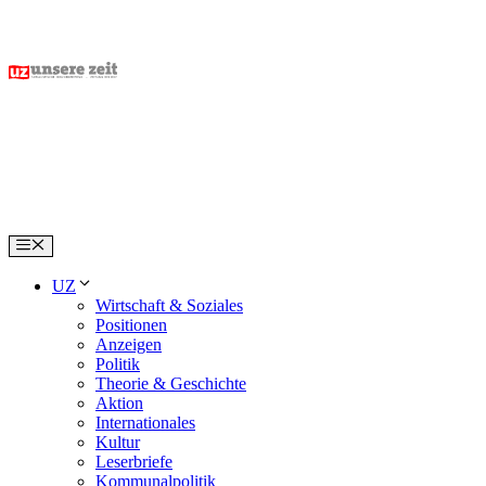
Skip
to
content
Menu
UZ
Wirtschaft & Soziales
Positionen
Anzeigen
Politik
Theorie & Geschichte
Aktion
Internationales
Kultur
Leserbriefe
Kommunalpolitik