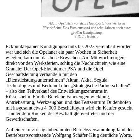
Adam Opel steht vor dem Hauptportal des Werks in
Rüsselsheim. Das Foto entstand vor zehn Jahren nach einer
großen Kundgebung.
( Rudi Hechler)
Eckpunktepapier Kündigungsschutz bis 2023 vereinbart worden
war und sich die Opelaner ein paar Wochen in Sicherheit
wiegten, kam nun das böse Erwachen. Am Mittwochmorgen,
direkt vor den Werksferien, schlug die Nachricht ein wie eine
Granate: Der Opel-Eigentümer PSA und die Opel
Geschäftsleitung verhandeln mit den
„Dienstleistungsunternehmen“ Altran, Akka, Segula
Technologies und Bertrandt über „Strategische Partnerschaften“
– also den Teilverkauf des Entwicklungszentrums in
Rüsselsheim. Für die Bereiche Fahrzeugentwicklung,
Antriebsstrang, Werkzeugbau und das Testzentrum Dudenhofen
mit insgesamt etwa 4 000 Beschäftigten wird ein Käufer gesucht
– hinter dem Rücken der Beschäftigtenvertreter und der
Gewerkschaften.
Auf einer kurzfristig anberaumten Betriebsversammlung fand der
Betriebsratsvorsitzende Wolfgang Schäfer-Klug deutliche Worte.