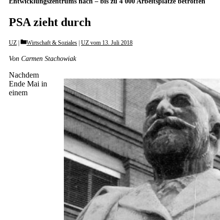
Entwicklungszentrums nach – bis zu 4 000 Arbeitsplätze betroffen
PSA zieht durch
Categories
UZ
Wirtschaft & Soziales
|
UZ vom 13. Juli 2018
Von Carmen Stachowiak
Nachdem
Ende Mai in
einem