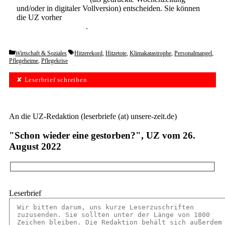
und/oder in digitaler Vollversion) entscheiden. Sie können
die UZ vorher
6 Wochen lang kostenlos und
unverbindlich testen
.
Categories
Tags
Wirtschaft & Soziales
Hitzerekord
,
Hitzetote
,
Klimakatastrophe
,
Personalmangel
,
Pflegeheime
,
Pflegekrise
✘ Leserbrief schreiben
An die UZ-Redaktion (leserbriefe (at) unsere-zeit.de)
"Schon wieder eine gestorben?", UZ vom 26.
August 2022
Leserbrief