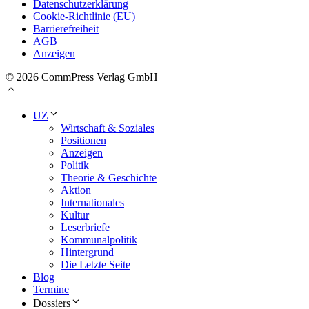
Datenschutzerklärung
Cookie-Richtlinie (EU)
Barrierefreiheit
AGB
Anzeigen
© 2026 CommPress Verlag GmbH
UZ
Wirtschaft & Soziales
Positionen
Anzeigen
Politik
Theorie & Geschichte
Aktion
Internationales
Kultur
Leserbriefe
Kommunalpolitik
Hintergrund
Die Letzte Seite
Blog
Termine
Dossiers