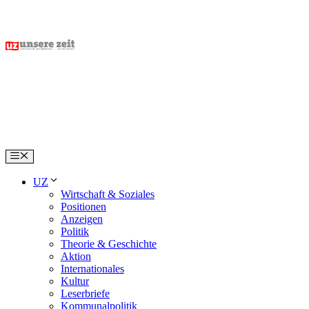
Skip
to
content
Menu
UZ
Wirtschaft & Soziales
Positionen
Anzeigen
Politik
Theorie & Geschichte
Aktion
Internationales
Kultur
Leserbriefe
Kommunalpolitik