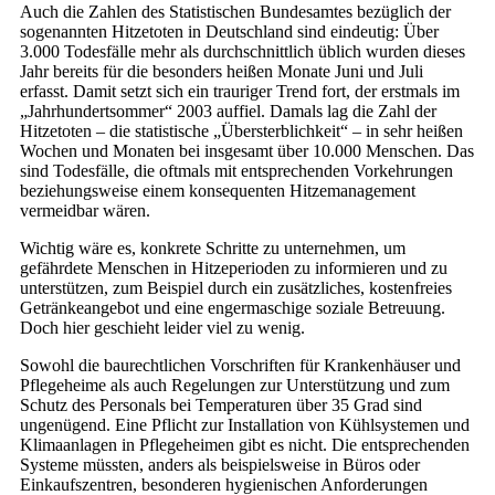
Auch die Zahlen des Statistischen Bundesamtes bezüglich der
sogenannten Hitzetoten in Deutschland sind eindeutig: Über
3.000 Todesfälle mehr als durchschnittlich üblich wurden dieses
Jahr bereits für die besonders heißen Monate Juni und Juli
erfasst. Damit setzt sich ein trauriger Trend fort, der erstmals im
„Jahrhundertsommer“ 2003 auffiel. Damals lag die Zahl der
Hitzetoten – die statistische „Übersterblichkeit“ – in sehr heißen
Wochen und Monaten bei insgesamt über 10.000 Menschen. Das
sind Todesfälle, die oftmals mit entsprechenden Vorkehrungen
beziehungsweise einem konsequenten Hitzemanagement
vermeidbar wären.
Wichtig wäre es, konkrete Schritte zu unternehmen, um
gefährdete Menschen in Hitzeperioden zu informieren und zu
unterstützen, zum Beispiel durch ein zusätzliches, kostenfreies
Getränkeangebot und eine engermaschige soziale Betreuung.
Doch hier geschieht leider viel zu wenig.
Sowohl die baurechtlichen Vorschriften für Krankenhäuser und
Pflegeheime als auch Regelungen zur Unterstützung und zum
Schutz des Personals bei Temperaturen über 35 Grad sind
ungenügend. Eine Pflicht zur Installation von Kühlsystemen und
Klimaanlagen in Pflegeheimen gibt es nicht. Die entsprechenden
Systeme müssten, anders als beispielsweise in Büros oder
Einkaufszentren, besonderen hygienischen Anforderungen