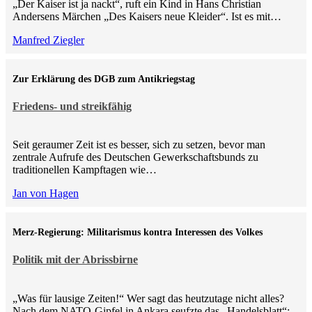
„Der Kaiser ist ja nackt“, ruft ein Kind in Hans Christian
Andersens Märchen „Des Kaisers neue Kleider“. Ist es mit…
Manfred Ziegler
Zur Erklärung des DGB zum Antikriegstag
Friedens- und streikfähig
Seit geraumer Zeit ist es besser, sich zu setzen, bevor man
zentrale Aufrufe des Deutschen Gewerkschaftsbunds zu
traditionellen Kampftagen wie…
Jan von Hagen
Merz-Regierung: Militarismus kontra Inte­ressen des Volkes
Politik mit der Abrissbirne
„Was für lausige Zeiten!“ Wer sagt das heutzutage nicht alles?
Nach dem NATO-Gipfel in Ankara seufzte das „Handelsblatt“: