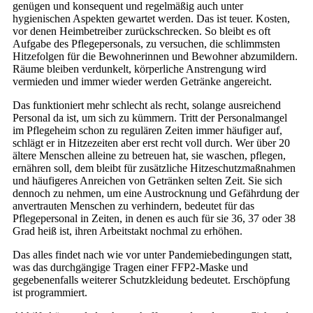
genügen und konsequent und regelmäßig auch unter
hygienischen Aspekten gewartet werden. Das ist teuer. Kosten,
vor denen Heimbetreiber zurückschrecken. So bleibt es oft
Aufgabe des Pflegepersonals, zu versuchen, die schlimmsten
Hitzefolgen für die Bewohnerinnen und Bewohner abzumildern.
Räume bleiben verdunkelt, körperliche Anstrengung wird
vermieden und immer wieder werden Getränke angereicht.
Das funktioniert mehr schlecht als recht, solange ausreichend
Personal da ist, um sich zu kümmern. Tritt der Personalmangel
im Pflegeheim schon zu regulären Zeiten immer häufiger auf,
schlägt er in Hitzezeiten aber erst recht voll durch. Wer über 20
ältere Menschen alleine zu betreuen hat, sie waschen, pflegen,
ernähren soll, dem bleibt für zusätzliche Hitzeschutzmaßnahmen
und häufigeres Anreichen von Getränken selten Zeit. Sie sich
dennoch zu nehmen, um eine Austrocknung und Gefährdung der
anvertrauten Menschen zu verhindern, bedeutet für das
Pflegepersonal in Zeiten, in denen es auch für sie 36, 37 oder 38
Grad heiß ist, ihren Arbeitstakt nochmal zu erhöhen.
Das alles findet nach wie vor unter Pandemiebedingungen statt,
was das durchgängige Tragen einer FFP2-Maske und
gegebenenfalls weiterer Schutzkleidung bedeutet. Erschöpfung
ist programmiert.