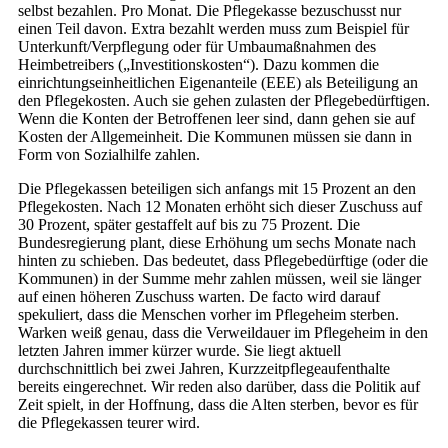
selbst bezahlen. Pro Monat. Die Pflegekasse bezuschusst nur
einen Teil davon. Extra bezahlt werden muss zum Beispiel für
Unterkunft/Verpflegung oder für Umbaumaßnahmen des
Heimbetreibers („Investitionskosten“). Dazu kommen die
einrichtungseinheitlichen Eigenanteile (EEE) als Beteiligung an
den Pflegekosten. Auch sie gehen zulasten der Pflegebedürftigen.
Wenn die Konten der Betroffenen leer sind, dann gehen sie auf
Kosten der Allgemeinheit. Die Kommunen müssen sie dann in
Form von Sozialhilfe zahlen.
Die Pflegekassen beteiligen sich anfangs mit 15 Prozent an den
Pflegekosten. Nach 12 Monaten erhöht sich dieser Zuschuss auf
30 Prozent, später gestaffelt auf bis zu 75 Prozent. Die
Bundesregierung plant, diese Erhöhung um sechs Monate nach
hinten zu schieben. Das bedeutet, dass Pflegebedürftige (oder die
Kommunen) in der Summe mehr zahlen müssen, weil sie länger
auf einen höheren Zuschuss warten. De facto wird darauf
spekuliert, dass die Menschen vorher im Pflegeheim sterben.
Warken weiß genau, dass die Verweildauer im Pflegeheim in den
letzten Jahren immer kürzer wurde. Sie liegt aktuell
durchschnittlich bei zwei Jahren, Kurzzeitpflegeaufenthalte
bereits eingerechnet. Wir reden also darüber, dass die Politik auf
Zeit spielt, in der Hoffnung, dass die Alten sterben, bevor es für
die Pflegekassen teurer wird.