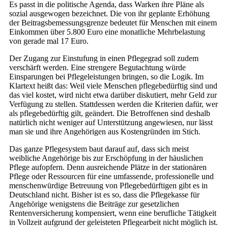
Es passt in die politische Agenda, dass Warken ihre Pläne als
sozial ausgewogen bezeichnet. Die von ihr geplante Erhöhung
der Beitragsbemessungsgrenze bedeutet für Menschen mit einem
Einkommen über 5.800 Euro eine monatliche Mehrbelastung
von gerade mal 17 Euro.
Der Zugang zur Einstufung in einen Pflegegrad soll zudem
verschärft werden. Eine strengere Begutachtung würde
Einsparungen bei Pflegeleistungen bringen, so die Logik. Im
Klartext heißt das: Weil viele Menschen pflegebedürftig sind und
das viel kostet, wird nicht etwa darüber diskutiert, mehr Geld zur
Verfügung zu stellen. Stattdessen werden die Kriterien dafür, wer
als pflegebedürftig gilt, geändert. Die Betroffenen sind deshalb
natürlich nicht weniger auf Unterstützung angewiesen, nur lässt
man sie und ihre Angehörigen aus Kostengründen im Stich.
Das ganze Pflegesystem baut darauf auf, dass sich meist
weibliche Angehörige bis zur Erschöpfung in der häuslichen
Pflege aufopfern. Denn ausreichende Plätze in der stationären
Pflege oder Ressourcen für eine umfassende, professionelle und
menschenwürdige Betreuung von Pflegebedürftigen gibt es in
Deutschland nicht. Bisher ist es so, dass die Pflegekasse für
Angehörige wenigstens die Beiträge zur gesetzlichen
Rentenversicherung kompensiert, wenn eine berufliche Tätigkeit
in Vollzeit aufgrund der geleisteten Pflegearbeit nicht möglich ist.