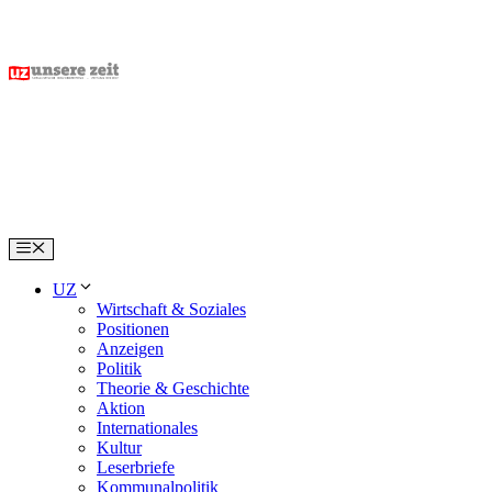
Skip
to
content
Menu
UZ
Wirtschaft & Soziales
Positionen
Anzeigen
Politik
Theorie & Geschichte
Aktion
Internationales
Kultur
Leserbriefe
Kommunalpolitik