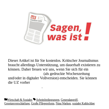
Dieser Artikel ist für Sie kostenlos. Kritischer Journalismus
braucht allerdings Unterstützung, um dauerhaft existieren zu
können. Daher freuen wir uns, wenn Sie sich für ein
Abonnement der UZ
(als gedruckte Wochenzeitung
und/oder in digitaler Vollversion) entscheiden. Sie können
die UZ vorher
6 Wochen lang kostenlos und
unverbindlich testen
.
Categories
Tags
Wirtschaft & Soziales
Arbeitsbedingungen
,
Generalangriff
,
Gesetzesverschärfung
,
Große Pflegereform
,
Nina Warken
,
sozialer Kahlschlag