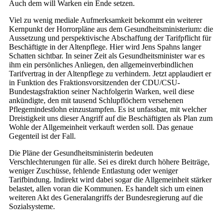
Auch dem will Warken ein Ende setzen.
Viel zu wenig mediale Aufmerksamkeit bekommt ein weiterer
Kernpunkt der Horrorpläne aus dem Gesundheitsministerium: die
Aussetzung und perspektivische Abschaffung der Tarifpflicht für
Beschäftigte in der Altenpflege. Hier wird Jens Spahns langer
Schatten sichtbar. In seiner Zeit als Gesundheitsminister war es
ihm ein persönliches Anliegen, den allgemeinverbindlichen
Tarifvertrag in der Altenpflege zu verhindern. Jetzt applaudiert er
in Funktion des Fraktionsvorsitzenden der CDU/CSU-
Bundestagsfraktion seiner Nachfolgerin Warken, weil diese
ankündigte, den mit tausend Schlupflöchern versehenen
Pflegemindestlohn einzustampfen. Es ist unfassbar, mit welcher
Dreistigkeit uns dieser Angriff auf die Beschäftigten als Plan zum
Wohle der Allgemeinheit verkauft werden soll. Das genaue
Gegenteil ist der Fall.
Die Pläne der Gesundheitsministerin bedeuten
Verschlechterungen für alle. Sei es direkt durch höhere Beiträge,
weniger Zuschüsse, fehlende Entlastung oder weniger
Tarifbindung. Indirekt wird dabei sogar die Allgemeinheit stärker
belastet, allen voran die Kommunen. Es handelt sich um einen
weiteren Akt des Generalangriffs der Bundesregierung auf die
Sozialsysteme.