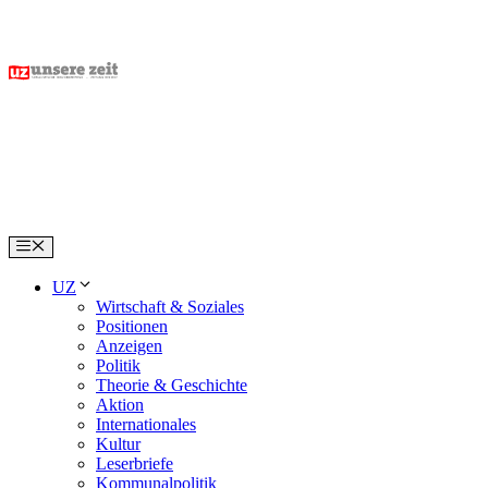
Skip
to
content
Menu
UZ
Wirtschaft & Soziales
Positionen
Anzeigen
Politik
Theorie & Geschichte
Aktion
Internationales
Kultur
Leserbriefe
Kommunalpolitik