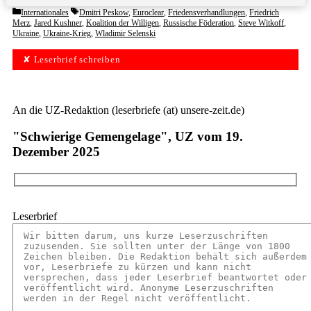
Categories
Tags
Internationales
Dmitri Peskow
,
Euroclear
,
Friedensverhandlungen
,
Friedrich
Merz
,
Jared Kushner
,
Koalition der Willigen
,
Russische Föderation
,
Steve Witkoff
,
Ukraine
,
Ukraine-Krieg
,
Wladimir Selenski
✘ Leserbrief schreiben
An die UZ-Redaktion (leserbriefe (at) unsere-zeit.de)
"Schwierige Gemengelage", UZ vom 19.
Dezember 2025
Leserbrief