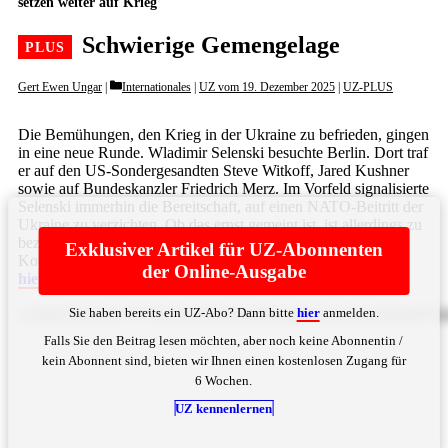
setzen weiter auf Krieg
Schwierige Gemengelage
Categories
Gert Ewen Ungar
Internationales
|
UZ vom 19. Dezember 2025
|
UZ-PLUS
Die Bemühungen, den Krieg in der Ukraine zu befrieden, gingen
in eine neue Runde. Wladimir Selenski besuchte Berlin. Dort traf
er auf den US-Sondergesandten Steve Witkoff, Jared Kushner
sowie auf Bundeskanzler Friedrich Merz. Im Vorfeld signalisierte
Selenski immerhin die Bereitschaft, auf einen NATO-Beitritt der
Ukraine zu verzichten. Ob das ernst gemeint ist, ist allerdings zu
bezweifeln. Selenski schlug zudem erneut ein Einfrieren des
Exklusiver Artikel für UZ-Abonnenten
Konflikts an der jetzigen Frontlinie vor. Im Anschluss ... Bitte
der Online-Ausgabe
hier
anmelden
Sie haben bereits ein UZ-Abo? Dann bitte
hier
anmelden.
c29sbCB2ZXJoYW5kZWx0IHdlcmRlbi4gRGFzIGlzdCBhdWN
Falls Sie den Beitrag lesen möchten, aber noch keine Abonnentin /
kein Abonnent sind, bieten wir Ihnen einen kostenlosen Zugang für
6 Wochen.
UZ kennenlernen