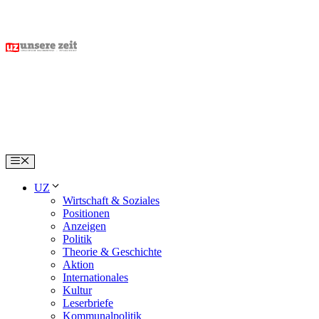
Skip
to
content
Menu
UZ
Wirtschaft & Soziales
Positionen
Anzeigen
Politik
Theorie & Geschichte
Aktion
Internationales
Kultur
Leserbriefe
Kommunalpolitik