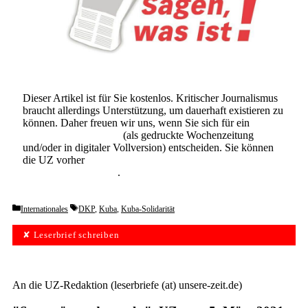
Dieser Artikel ist für Sie kostenlos. Kritischer Journalismus
braucht allerdings Unterstützung, um dauerhaft existieren zu
können. Daher freuen wir uns, wenn Sie sich für ein
Abonnement der UZ
(als gedruckte Wochenzeitung
und/oder in digitaler Vollversion) entscheiden. Sie können
die UZ vorher
6 Wochen lang kostenlos und
unverbindlich testen
.
Categories
Tags
Internationales
DKP
,
Kuba
,
Kuba-Solidarität
✘ Leserbrief schreiben
An die UZ-Redaktion (leserbriefe (at) unsere-zeit.de)