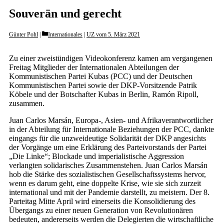
Souverän und gerecht
Categories
Günter Pohl
Internationales
|
UZ vom 5. März 2021
Zu einer zweistündigen Videokonferenz kamen am vergangenen
Freitag Mitglieder der Internationalen Abteilungen der
Kommunistischen Partei Kubas (PCC) und der Deutschen
Kommunistischen Partei sowie der DKP-Vorsitzende Patrik
Köbele und der Botschafter Kubas in Berlin, Ramón Ripoll,
zusammen.
Juan Carlos Marsán, Europa-, Asien- und Afrikaverantwortlicher
in der Abteilung für Internationale Beziehungen der PCC, dankte
eingangs für die unzweideutige Solidarität der DKP angesichts
der Vorgänge um eine Erklärung des Parteivorstands der Partei
„Die Linke“; Blockade und imperialistische Aggression
verlangten solidarisches Zusammenstehen. Juan Carlos Marsán
hob die Stärke des sozialistischen Gesellschaftssystems hervor,
wenn es darum geht, eine doppelte Krise, wie sie sich zurzeit
international und mit der Pandemie darstellt, zu meistern. Der 8.
Parteitag Mitte April wird einerseits die Konsolidierung des
Übergangs zu einer neuen Generation von Revolutionären
bedeuten, andererseits werden die Delegierten die wirtschaftliche