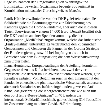
Lage im Rahmen der Umgestaltung von Währungs- und
Lohnstruktur bewerten. Sozialismus bedeute Souveränität in
Kombination mit sozialer Gerechtigkeit, so Marsán.
Patrik Köbele erwähnte die von der DKP geleistete materielle
Solidarität wie die Beatmungsgeräte zur Erleichterung des
Kampfes gegen die Corona-Pandemie, aber auch die in diesen
Tagen überwiesenen weiteren 14.000 Euro. Derzeit beteiligt sich
die DKP zudem an einer Spendensammlung, die der
Organisation „MediCuba“ zugutekommt, welche das kubanische
„Finlay-Institut“ unterstützt. Er verdeutlichte den kubanischen
Genossinnen und Genossen die Pannen in der Corona-Strategie
der Bundesregierung, sowohl bei Impfungen als auch in
Bereichen wie dem Bildungssektor, die dem Wirtschaftsvorrang
zum Opfer fielen.
Iliana Hernández, Europabeauftragte der Abteilung, konnte im
Gegensatz dazu aus Kuba berichten, dass zwei der vier
Impfstoffe, die derzeit im Finlay-Institut entwickelt werden, gute
Resultate zeitigen. Von Beginn an seien in den Umgang mit der
Pandemie einerseits die pharmazeutische Wissenschaft, anderseits
aber auch Sozialwissenschaftler eingebunden gewesen. Auf
Kuba, das gleichzeitig die innergesellschaftliche wie auch mit
den 56 „Henry-Reeve-Brigaden“ in 40 Ländern die
internationale Solidarität hochhielt, gab es bislang 314 Todesfälle
im Zusammenhang mit einer Covid-19-Erkrankung.