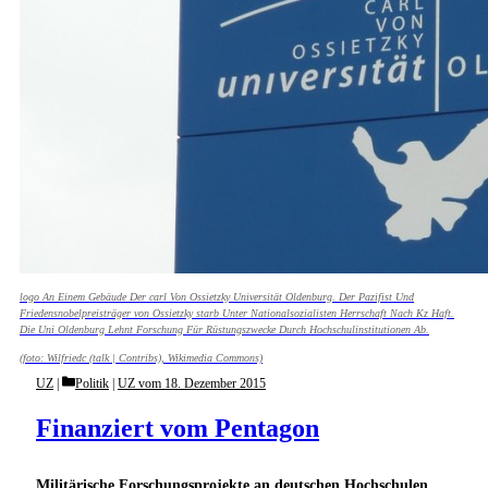
logo An Einem Gebäude Der carl Von Ossietzky Universität Oldenburg. Der Pazifist Und
Friedensnobelpreisträger von Ossietzky starb Unter Nationalsozialisten Herrschaft Nach Kz Haft.
Die Uni Oldenburg Lehnt Forschung Für Rüstungszwecke Durch Hochschulinstitutionen Ab.
(foto: Wilfriedc (talk | Contribs), Wikimedia Commons)
Categories
UZ
Politik
|
UZ vom 18. Dezember 2015
Finanziert vom Pentagon
Militärische Forschungsprojekte an deutschen Hochschulen