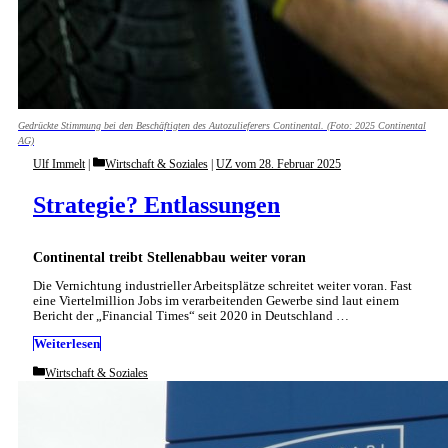
Gedrückte Stimmung bei den Beschäftigten des Autozulieferers Continental. (Foto: 2025 Continental
AG)
Categories
Ulf Immelt
Wirtschaft & Soziales
|
UZ vom 28. Februar 2025
Strategie? Entlassungen
Continental treibt Stellenabbau weiter voran
Die Vernichtung industrieller Arbeitsplätze schreitet weiter vo­ran. Fast
eine Viertelmillion Jobs im verarbeitenden Gewerbe sind laut einem
Bericht der „Financial Times“ seit 2020 in Deutschland …
Weiterlesen
Categories
Wirtschaft & Soziales