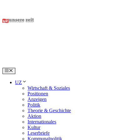
Skip
to
content
Menu
UZ
Wirtschaft & Soziales
Positionen
Anzeigen
Politik
Theorie & Geschichte
Aktion
Internationales
Kultur
Leserbriefe
Kommunalpolitik