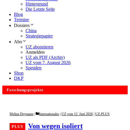
Hintergrund
Die Letzte Seite
Blog
Termine
Dossiers
China
Strategiepapier
Abo
UZ abonnieren
Anmelden
UZ als PDF (Archiv)
UZ vom 7. August 2026
Spenden
Shop
DKP
Forschungsprojekte
Categories
Melina Deymann
Internationales
|
UZ vom 12. Juni 2026
|
UZ-PLUS
Von wegen isoliert