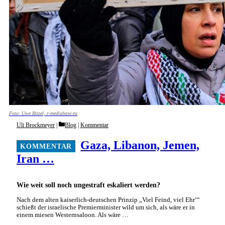
Foto: Uwe Bitzel, r-mediabase.eu
Categories
Uli Brockmeyer
Blog
|
Kommentar
Gaza, Libanon, Jemen,
Iran …
Wie weit soll noch ungestraft eskaliert werden?
Nach dem alten kaiserlich-deutschen Prinzip „Viel Feind, viel Ehr‘“
schießt der israelische Premierminister wild um sich, als wäre er in
einem miesen Westernsaloon. Als wäre …