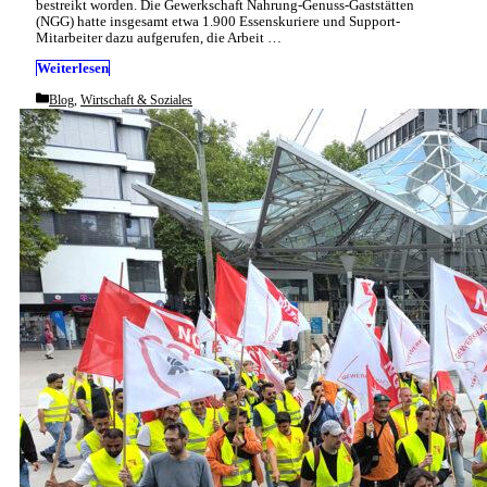
bestreikt worden. Die Gewerkschaft Nahrung-Genuss-Gaststätten
(NGG) hatte insgesamt etwa 1.900 Essenskuriere und Support-
Mitarbeiter dazu aufgerufen, die Arbeit …
Weiterlesen
Categories
Blog
,
Wirtschaft & Soziales