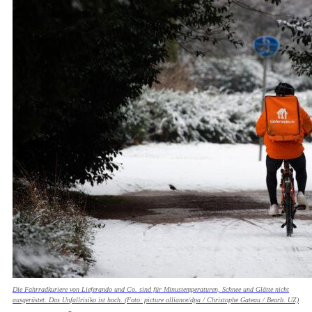
Die Fahrradkuriere von Lieferando und Co. sind für Minustemperaturen, Schnee und Glätte nicht
ausgerüstet. Das Unfallrisiko ist hoch. (Foto: picture alliance/dpa / Christophe Gateau / Bearb. UZ)