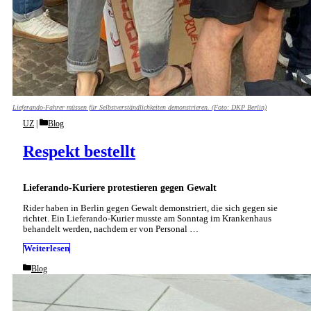
Lieferando-Fahrer müssen für Selbstverständlichkeiten demonstrieren. (Foto: DKP Berlin)
Categories
UZ
Blog
Respekt bestellt
Lieferando-Kuriere protestieren gegen Gewalt
Rider haben in Berlin gegen Gewalt demonstriert, die sich gegen sie
richtet. Ein Lieferando-Kurier musste am Sonntag im Krankenhaus
behandelt werden, nachdem er von Personal …
Weiterlesen
Categories
Blog