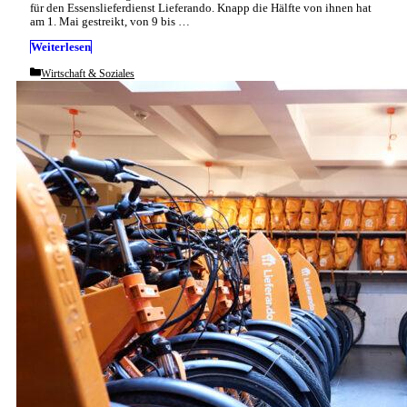
für den Essenslieferdienst Lieferando. Knapp die Hälfte von ihnen hat
am 1. Mai gestreikt, von 9 bis …
Weiterlesen
Categories
Wirtschaft & Soziales