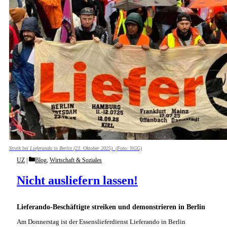
Streik bei Lieferando in Berlin (23. Oktober 2025). (Foto: NGG)
Categories
UZ
Blog
,
Wirtschaft & Soziales
Nicht ausliefern lassen!
Lieferando-Beschäftigte streiken und demonstrieren in Berlin
Am Donnerstag ist der Essenslieferdienst Lieferando in Berlin