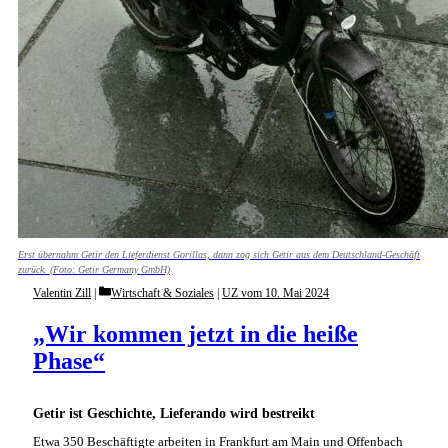
Erst übernahm Getir den Lieferdienst Gorillas, dann zog sich Getir aus dem Deutschland-Geschäft
zurück. (Foto: Getir Germany GmbH)
Categories
Valentin Zill
Wirtschaft & Soziales
|
UZ vom 10. Mai 2024
„Wir kommen jetzt in die heiße
Phase“
Getir ist Geschichte, Lieferando wird bestreikt
Etwa 350 Beschäftigte arbeiten in Frankfurt am Main und Offenbach