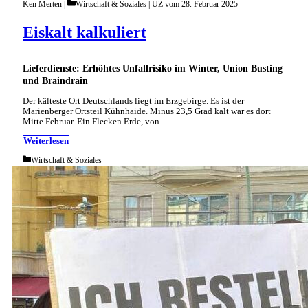
Categories
Ken Merten
Wirtschaft & Soziales
|
UZ vom 28. Februar 2025
Eiskalt kalkuliert
Lieferdienste: Erhöhtes Unfallrisiko im Winter, Union Busting
und Braindrain
Der kälteste Ort Deutschlands liegt im Erzgebirge. Es ist der
Marienberger Ortsteil Kühnhaide. Minus 23,5 Grad kalt war es dort
Mitte Februar. Ein Flecken Erde, von …
Weiterlesen
Categories
Wirtschaft & Soziales