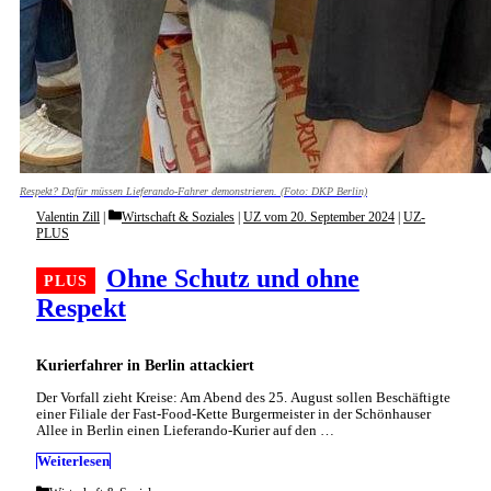
Respekt? Dafür müssen Lieferando-Fahrer demonstrieren. (Foto: DKP Berlin)
Categories
Valentin Zill
Wirtschaft & Soziales
|
UZ vom 20. September 2024
|
UZ-
PLUS
Ohne Schutz und ohne
Respekt
Kurierfahrer in Berlin attackiert
Der Vorfall zieht Kreise: Am Abend des 25. August sollen Beschäftigte
einer Filiale der Fast-Food-Kette Burgermeister in der Schönhauser
Allee in Berlin einen Lieferando-Kurier auf den …
Weiterlesen
Categories