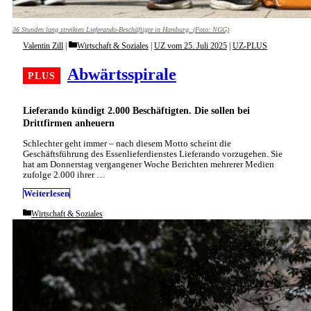
36 Stunden lang streikten Lieferando-Beschäftigte in Hamburg. (Foto: NGG)
Categories
Valentin Zill
Wirtschaft & Soziales
|
UZ vom 25. Juli 2025
|
UZ-PLUS
Abwärtsspirale
Lieferando kündigt 2.000 Beschäftigten. Die sollen bei
Drittfirmen anheuern
Schlechter geht immer – nach diesem Motto scheint die
Geschäftsführung des Essenlieferdienstes Lieferando vorzugehen. Sie
hat am Donnerstag vergangener Woche Berichten mehrerer Medien
zufolge 2.000 ihrer …
Weiterlesen
Categories
Wirtschaft & Soziales