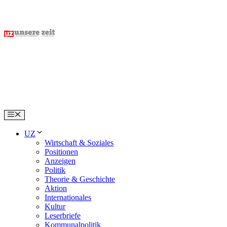
Skip
to
content
Menu
UZ
Wirtschaft & Soziales
Positionen
Anzeigen
Politik
Theorie & Geschichte
Aktion
Internationales
Kultur
Leserbriefe
Kommunalpolitik