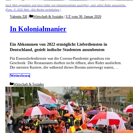
Auch Wolt expandiert und lässt lieber von Subunternehmen ausliefern, statt selbst Rider anzustellen.
(Foto: © 2026 Wolt. Alle Rechte vorbehalten.)
Categories
Valentin Zill
Wirtschaft & Soziales
|
UZ vom 30. Januar 2026
In Kolonialmanier
Ein Abkommen von 2022 ermöglicht Lieferdiensten in
Deutschland, gezielt indische Studenten auszubeuten
Für Essenslieferdienste war die Corona-Pandemie geradezu ein
Geschenk: Die Restaurants durften nicht öffnen, aber Rider ausliefern.
Die meisten Kuriere, die während dieses Booms unterwegs waren, …
Weiterlesen
Categories
Wirtschaft & Soziales