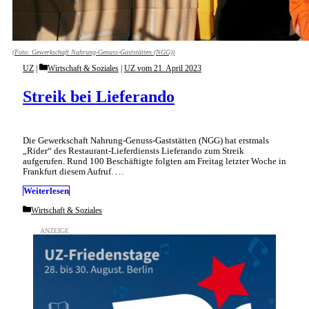
(Foto: Gewerkschaft Nahrung-Genuss-Gaststätten (NGG))
Categories
UZ
Wirtschaft & Soziales
|
UZ vom 21. April 2023
Streik bei Lieferando
Die Gewerkschaft Nahrung-Genuss-Gaststätten (NGG) hat erstmals
„Rider“ des Restaurant-Lieferdiensts Lieferando zum Streik
aufgerufen. Rund 100 Beschäftigte folgten am Freitag letzter Woche in
Frankfurt diesem Aufruf. …
Weiterlesen
Categories
Wirtschaft & Soziales