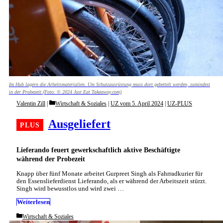
Im Hub lagern die Arbeitsmaterialien. Um Schutzausrüstung muss dort gebettelt werden, zumindest
in der Probezeit (Foto: © 2024 Just Eat Takeaway.com)
Categories
Valentin Zill
Wirtschaft & Soziales
|
UZ vom 5. April 2024
|
UZ-PLUS
Ausgeliefert
Lieferando feuert gewerkschaftlich aktive Beschäftigte
während der Probezeit
Knapp über fünf Monate arbeitet Gurpreet Singh als Fahrradkurier für
den Essenslieferdienst Lieferando, als er während der Arbeitszeit stürzt.
Singh wird bewusstlos und wird zwei …
Weiterlesen
Categories
Wirtschaft & Soziales