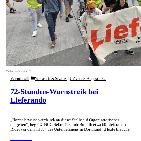
(Foto: Valentin Zill)
Categories
Valentin Zill
Wirtschaft & Soziales
|
UZ vom 8. August 2025
72-Stunden-Warnstreik bei
Lieferando
„Normalerweise würde ich an dieser Stelle auf Organisatorisches
eingehen“, begrüßt NGG-Sekretär Samir Boudih etwa 60 Lieferando-
Rider vor dem „Hub“ des Unternehmens in Dortmund. „Heute brauche
…