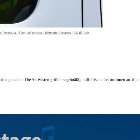
e Terroristin. (Foto:
indigonolan / Wikimedia Commons /
CC BY 4.0
)
h reden gemacht: Die Aktivisten griffen regelmäßig militärische Institutionen an, 