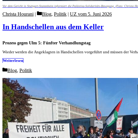
Vor dem Gericht in Stuttgart-Stammheim informiert die Palästina-Solidaritäts-Bewegung. (Foto: Christa H
Categories
Christa Hourani
Blog
,
Politik
|
UZ vom 5. Juni 2026
In Handschellen aus dem Keller
Prozess gegen Ulm 5: Fünfter Verhandlungstag
Wieder werden die Angeklagten in Handschellen vorgeführt und müssen der Verha
Weiterlesen
Categories
Blog
,
Politik