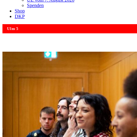
Spenden
Shop
DKP
Ulm 5