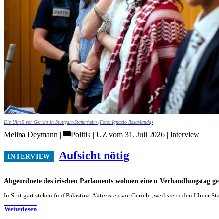
Die Ulm 5 vor Gericht in Stuttgart-Stammheim (Foto: Ignacio Rosaslanda)
Categories
Melina Deymann
Politik
|
UZ vom 31. Juli 2026
|
Interview
Aufsicht nötig
Abgeordnete des irischen Parlaments wohnen einem Verhandlungstag ge
In Stuttgart stehen fünf Palästina-Aktivisten vor Gericht, weil sie in den Ulm
Weiterlesen