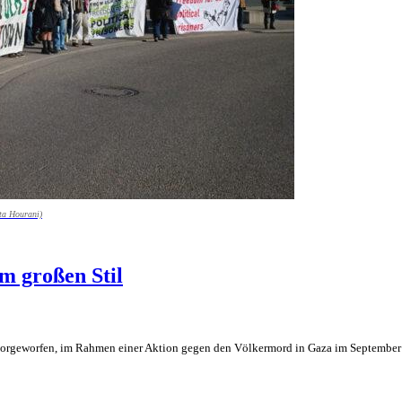
ta Hourani)
m großen Stil
rd vorgeworfen, im Rahmen einer Aktion gegen den Völkermord in Gaza im Septembe