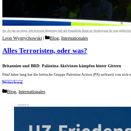
Vor ihr hat sie Angst: Die britische Regierung hält die freundliche Dame im Vordergrund für eine gefährlich
Categories
Leon Wystrychowski
Blog
,
Internationales
Alles Terroristen, oder was?
Britannien und BRD: Palästina-Aktivisten kämpfen hinter Gittern
Fünf Jahre lang hat die britische Gruppe Palestine Action (PA) weltweit von sic
Weiterlesen
Categories
Blog
,
Internationales