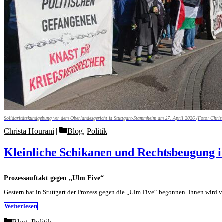
Solidaritätskundgebung vor dem Oberlandesgericht in Stuttgart-Stammheim am 27. April 2026 (Foto: Chris
Categories
Christa Hourani
Blog
,
Politik
Kleinliche Schikanen und Rechtsbeugung i
Prozessauftakt gegen „Ulm Five“
Gestern hat in Stuttgart der Prozess gegen die „Ulm Five“ begonnen. Ihnen wi
Weiterlesen
Categories
Blog
,
Politik