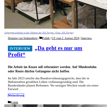
Gefangene arbeiten in der Näherei der JVA Torgau. (Foto: JVA Torgau)
Categories
Henning von Stoltzenberg
Politik
|
UZ vom 2. August 2024
|
Interview
„Da geht es nur um
Profit“
Die Arbeit im Knast soll reformiert werden. Auf Mindestlohn
oder Rente dürfen Gefangene nicht hoffen
Im Jahr 2023 urteilte das Bundesverfassungsgericht, dass die in
Haftanstalten gezahlten Löhne verfassungswidrig sind. Die
Bundesländer planen Reformen. Vor wenigen Wochen wurde ein erster
Entwurf …
Weiterlesen
Categories
Politik