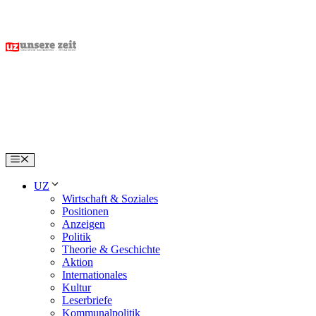
Skip
to
content
Menu
UZ
Wirtschaft & Soziales
Positionen
Anzeigen
Politik
Theorie & Geschichte
Aktion
Internationales
Kultur
Leserbriefe
Kommunalpolitik