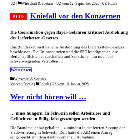
Categories
UZ
Wirtschaft & Soziales
|
UZ vom 12. September 2025
|
UZ-PLUS
Kniefall vor den Konzernen
Die Coordination gegen Bayer-Gefahren kritisiert Aushöhlung
des Lieferketten-Gesetzes
Das Bundeskabinett hat eine Aushöhlung des Lieferketten-Gesetzes
beschlossen. Die Unionsparteien und die SPD kündigten an, die
Berichtspflichten abzuschaffen und Sanktionen nur noch bei
schwerwiegenden Verstößen …
Weiterlesen
Categories
Wirtschaft & Soziales
Categories
Vincent Cziesla
Politik
|
UZ vom 10. Januar 2025
Wer nicht hören will …
… muss hungern. In Schwerin sollen Arbeitslose und
Geflüchtete in Billig-Jobs gezwungen werden
Die Brandmauer hat gehalten – zumindest in der letzten Sitzung der
Stadtvertretung in Schwerin. Dort hatte die AfD einen Antrag
eingebracht, mit dem Asylbewerber zur Aufnahme …