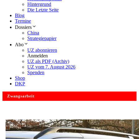
Hintergrund
Die Letzte Seite
Blog
Termine
Dossiers
China
Strategiepapier
Abo
UZ abonnieren
Anmelden
UZ als PDF (Archiv)
UZ vom 7. August 2026
Spenden
Shop
DKP
Zwangsarbeit