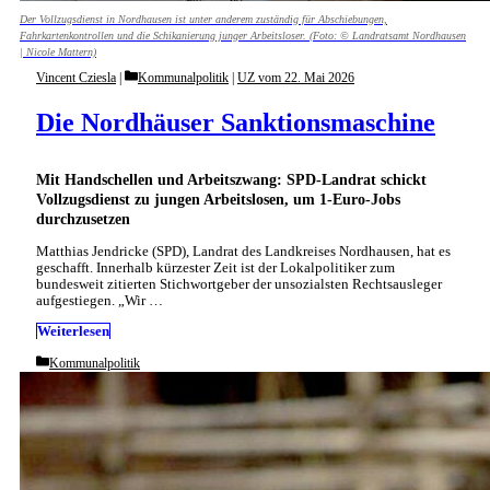
Der Vollzugsdienst in Nordhausen ist unter anderem zuständig für Abschiebungen,
Fahrkartenkontrollen und die Schikanierung junger Arbeitsloser. (Foto: © Landratsamt Nordhausen
| Nicole Mattern)
Categories
Vincent Cziesla
Kommunalpolitik
|
UZ vom 22. Mai 2026
Die Nordhäuser Sanktionsmaschine
Mit Handschellen und Arbeitszwang: SPD-Landrat schickt
Vollzugsdienst zu jungen Arbeitslosen, um 1-Euro-Jobs
durchzusetzen
Matthias Jendricke (SPD), Landrat des Landkreises Nordhausen, hat es
geschafft. Innerhalb kürzester Zeit ist der Lokalpolitiker zum
bundesweit zitierten Stichwortgeber der unsozialsten Rechtsausleger
aufgestiegen. „Wir …
Weiterlesen
Categories
Kommunalpolitik