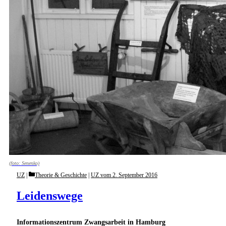
(foto: Senenko)
Categories
UZ
Theorie & Geschichte
|
UZ vom 2. September 2016
Leidenswege
Informationszentrum Zwangsarbeit in Hamburg