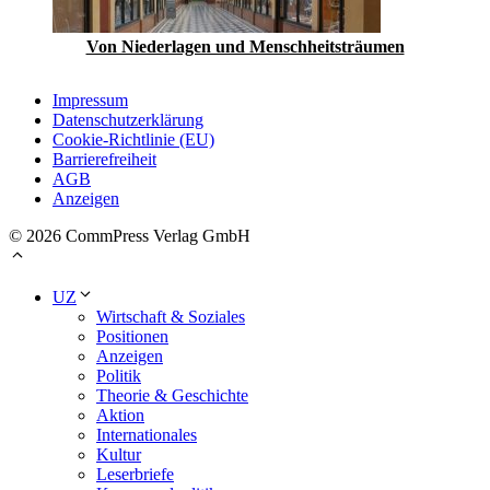
Von Niederlagen und Menschheits­träumen
Impressum
Datenschutzerklärung
Cookie-Richtlinie (EU)
Barrierefreiheit
AGB
Anzeigen
© 2026 CommPress Verlag GmbH
UZ
Wirtschaft & Soziales
Positionen
Anzeigen
Politik
Theorie & Geschichte
Aktion
Internationales
Kultur
Leserbriefe