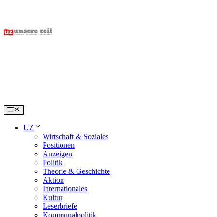
Skip
to
content
Menu
UZ
Wirtschaft & Soziales
Positionen
Anzeigen
Politik
Theorie & Geschichte
Aktion
Internationales
Kultur
Leserbriefe
Kommunalpolitik