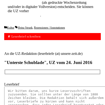
Abonnement der UZ
(als gedruckte Wochenzeitung
und/oder in digitaler Vollversion) entscheiden. Sie können
die UZ vorher
6 Wochen lang kostenlos und
unverbindlich testen
.
Categories
Tags
Kultur
Heinz Strunk
,
Rezensionen / Annotationen
✘ Leserbrief schreiben
An die UZ-Redaktion (leserbriefe (at) unsere-zeit.de)
"Unterste Schublade", UZ vom 24. Juni 2016
Leserbrief