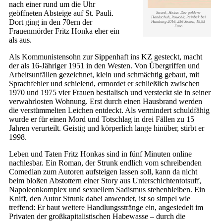
nach einer rund um die Uhr
geöffneten Absteige auf St. Pauli.
Strunk, Heinz: Der goldene
Handschuh, Rowohlt, Reinbek bei
Dort ging in den 70ern der
Hamburg 2016, 256 Seiten, 19,95
Euro
Frauenmörder Fritz Honka eher ein
als aus.
Als Kommunistensohn zur Sippenhaft ins KZ gesteckt, macht
der als 16-Jähriger 1951 in den Westen. Von Übergriffen und
Arbeitsunfällen gezeichnet, klein und schmächtig gebaut, mit
Sprachfehler und schielend, ermordet er schließlich zwischen
1970 und 1975 vier Frauen bestialisch und versteckt sie in seiner
verwahrlosten Wohnung. Erst durch einen Hausbrand werden
die verstümmelten Leichen entdeckt. Als vermindert schuldfähig
wurde er für einen Mord und Totschlag in drei Fällen zu 15
Jahren verurteilt. Geistig und körperlich lange hinüber, stirbt er
1998.
Leben und Taten Fritz Honkas sind in fünf Minuten online
nachlesbar. Ein Roman, der Strunk endlich vom schreibenden
Comedian zum Autoren aufsteigen lassen soll, kann da nicht
beim bloßen Abstottern einer Story aus Unterschichtentotsuff,
Napoleonkomplex und sexuellem Sadismus stehenbleiben. Ein
Kniff, den Autor Strunk dabei anwendet, ist so simpel wie
treffend: Er baut weitere Handlungsstränge ein, angesiedelt im
Privaten der großkapitalistischen Habewasse – durch die