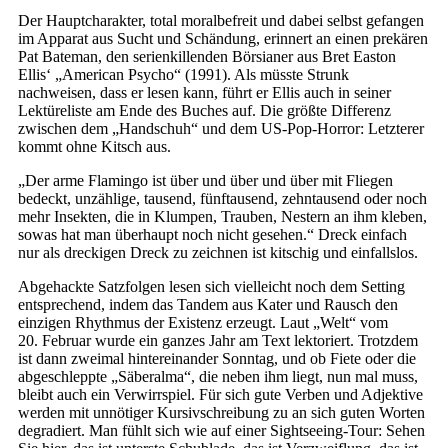
Der Hauptcharakter, total moralbefreit und dabei selbst gefangen
im Apparat aus Sucht und Schändung, erinnert an einen prekären
Pat Bateman, den serienkillenden Börsianer aus Bret Easton
Ellis‘ „American Psycho“ (1991). Als müsste Strunk
nachweisen, dass er lesen kann, führt er Ellis auch in seiner
Lektüreliste am Ende des Buches auf. Die größte Differenz
zwischen dem „Handschuh“ und dem US-Pop-Horror: Letzterer
kommt ohne Kitsch aus.
„Der arme Flamingo ist über und über und über mit Fliegen
bedeckt, unzählige, tausend, fünftausend, zehntausend oder noch
mehr Insekten, die in Klumpen, Trauben, Nestern an ihm kleben,
sowas hat man überhaupt noch nicht gesehen.“ Dreck einfach
nur als dreckigen Dreck zu zeichnen ist kitschig und einfallslos.
Abgehackte Satzfolgen lesen sich vielleicht noch dem Setting
entsprechend, indem das Tandem aus Kater und Rausch den
einzigen Rhythmus der Existenz erzeugt. Laut „Welt“ vom
20. Februar wurde ein ganzes Jahr am Text lektoriert. Trotzdem
ist dann zweimal hintereinander Sonntag, und ob Fiete oder die
abgeschleppte „Säberalma“, die neben ihm liegt, nun mal muss,
bleibt auch ein Verwirrspiel. Für sich gute Verben und Adjektive
werden mit unnötiger Kursivschreibung zu an sich guten Worten
degradiert. Man fühlt sich wie auf einer Sightseeing-Tour: Sehen