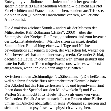
Enteignung von Jüdinnen und Juden noch reicher geworden und
später in der BRD auf Absolution wartend –, die nicht aus Not
Fusel schütten und Frauen missbrauchen, sondern aus Tristesse,
die sich in den „Goldenen Handschuh“ verirren, weil er eine
Attraktion ist.
Die Attraktion zeichnet Strunk – anders als der Maestro der
Milieustudie, Ralf Rothmann („Hitze“, 2003) – über die
Stammgäste der Kneipe. Die ProtagonistInnen sind zum Inventar
der Lokalität abgestiegen. „Manche sitzen zwanzig, dreißig
Stunden hier. Einmal hing einer zwei Tage und Nächte
bewegungslos auf seinem Hocker, der war schon tot, wegen des
Schichtwechsels hat aber keiner was gemerkt. Gesunder Schlaf,
dachten die Leute. In der dritten Nacht war jemand gestürzt und
hatte im Fallen den Toten mitgerissen, sonst wäre es wohl erst
aufgefallen, wenn ihn die Ratten angenagt hätten.“
Zwischen all den „Schimmligen“, „Säberalmas“ („Die heißen so,
weil sie ihren Speichelfluss nicht mehr unter Kontrolle haben.
Der Alkohol hat das Hirn zerfressen […], und irgendwann rinnt
ihnen dann der Speichel aus den Mundwinkeln.“) und Ex-
Waffen-SSlern hockt Fritz „Fiete“ Honka als einer von vielen
Zechenden. Er hält Ausschau nach älteren Frauen ohne Bleibe,
um sie mit Alkohol abzufüllen, in seine Wohnung zu sperren und
sich dort an ihnen psychisch wie physisch zu vergehen.