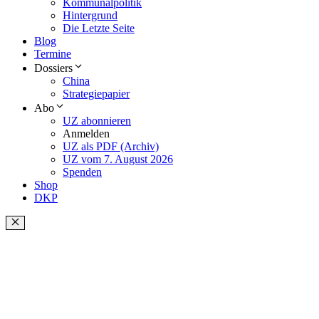
Kommunalpolitik
Hintergrund
Die Letzte Seite
Blog
Termine
Dossiers
China
Strategiepapier
Abo
UZ abonnieren
Anmelden
UZ als PDF (Archiv)
UZ vom 7. August 2026
Spenden
Shop
DKP
Schließen