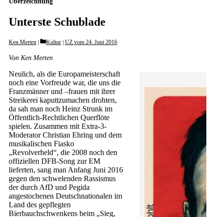
Überzeichnung
Unterste Schublade
Categories
Ken Merten
Kultur
|
UZ vom 24. Juni 2016
Von Ken Merten
Neulich, als die Europameisterschaft
noch eine Vorfreude war, die uns die
Franzmänner und –frauen mit ihrer
Streikerei kaputtzumachen drohten,
da sah man noch Heinz Strunk im
Öffentlich-Rechtlichen Querflöte
spielen. Zusammen mit Extra-3-
Moderator Christian Ehring und dem
musikalischen Fiasko
„Revolverheld“, die 2008 noch den
offiziellen DFB-Song zur EM
lieferten, sang man Anfang Juni 2016
gegen den schwelenden Rassismus
der durch AfD und Pegida
angestochenen Deutschnationalen im
Land des gepflegten
Bierbauchschwenkens beim „Sieg,