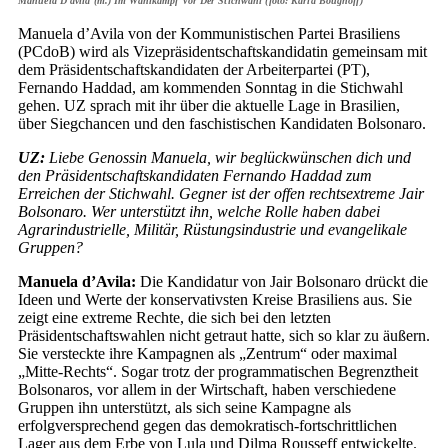
Manuela D’avila (m.) Im Wahlkampf Vor Der Stichwahl (foto: Karla Boughoff)
Manuela d’Avila von der Kommunistischen Partei Brasiliens
(PCdoB) wird als Vizepräsidentschaftskandidatin gemeinsam mit
dem Präsidentschaftskandidaten der Arbeiterpartei (PT),
Fernando Haddad, am kommenden Sonntag in die Stichwahl
gehen. UZ sprach mit ihr über die aktuelle Lage in Brasilien,
über Siegchancen und den faschistischen Kandidaten Bolsonaro.
UZ:
Liebe Genossin Manuela, wir beglückwünschen dich und
den Präsidentschaftskandidaten Fernando Haddad zum
Erreichen der Stichwahl. Gegner ist der offen rechtsextreme Jair
Bolsonaro. Wer unterstützt ihn, welche Rolle haben dabei
Agrarindustrielle, Militär, Rüstungsindustrie und evangelikale
Gruppen?
Manuela d’Avila:
Die Kandidatur von Jair Bolsonaro drückt die
Ideen und Werte der konservativsten Kreise Brasiliens aus. Sie
zeigt eine extreme Rechte, die sich bei den letzten
Präsidentschaftswahlen nicht getraut hatte, sich so klar zu äußern.
Sie versteckte ihre Kampagnen als „Zentrum“ oder maximal
„Mitte-Rechts“. Sogar trotz der programmatischen Begrenztheit
Bolsonaros, vor allem in der Wirtschaft, haben verschiedene
Gruppen ihn unterstützt, als sich seine Kampagne als
erfolgversprechend gegen das demokratisch-fortschrittlichen
Lager aus dem Erbe von Lula und Dilma Rousseff entwickelte.