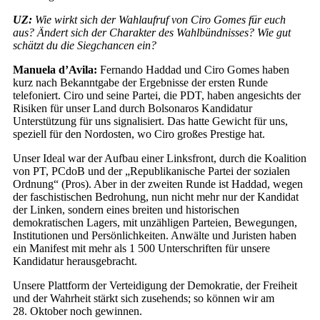
UZ:
Wie wirkt sich der Wahlaufruf von Ciro Gomes für euch
aus? Ändert sich der Charakter des Wahlbündnisses? Wie gut
schätzt du die Siegchancen ein?
Manuela d’Avila:
Fernando Haddad und Ciro Gomes haben
kurz nach Bekanntgabe der Ergebnisse der ersten Runde
telefoniert. Ciro und seine Partei, die PDT, haben angesichts der
Risiken für unser Land durch Bolsonaros Kandidatur
Unterstützung für uns signalisiert. Das hatte Gewicht für uns,
speziell für den Nordosten, wo Ciro großes Prestige hat.
Unser Ideal war der Aufbau einer Linksfront, durch die Koalition
von PT, PCdoB und der „Republikanische Partei der sozialen
Ordnung“ (Pros). Aber in der zweiten Runde ist Haddad, wegen
der faschistischen Bedrohung, nun nicht mehr nur der Kandidat
der Linken, sondern eines breiten und historischen
demokratischen Lagers, mit unzähligen Parteien, Bewegungen,
Institutionen und Persönlichkeiten. Anwälte und Juristen haben
ein Manifest mit mehr als 1 500 Unterschriften für unsere
Kandidatur herausgebracht.
Unsere Plattform der Verteidigung der Demokratie, der Freiheit
und der Wahrheit stärkt sich zusehends; so können wir am
28. Oktober noch gewinnen.