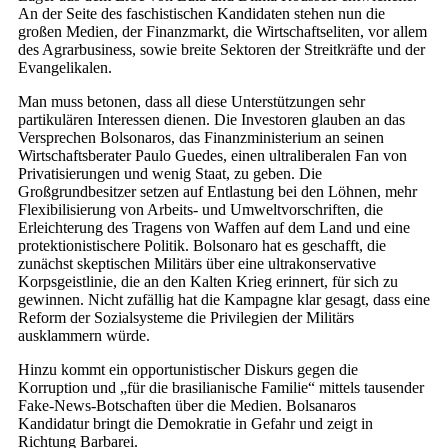
An der Seite des faschistischen Kandidaten stehen nun die
großen Medien, der Finanzmarkt, die Wirtschaftseliten, vor allem
des Agrarbusiness, sowie breite Sektoren der Streitkräfte und der
Evangelikalen.
Man muss betonen, dass all diese Unterstützungen sehr
partikulären Interessen dienen. Die Investoren glauben an das
Versprechen Bolsonaros, das Finanzministerium an seinen
Wirtschaftsberater Paulo Guedes, einen ultraliberalen Fan von
Privatisierungen und wenig Staat, zu geben. Die
Großgrundbesitzer setzen auf Entlastung bei den Löhnen, mehr
Flexibilisierung von Arbeits- und Umweltvorschriften, die
Erleichterung des Tragens von Waffen auf dem Land und eine
protektionistischere Politik. Bolsonaro hat es geschafft, die
zunächst skeptischen Militärs über eine ultrakonservative
Korpsgeistlinie, die an den Kalten Krieg erinnert, für sich zu
gewinnen. Nicht zufällig hat die Kampagne klar gesagt, dass eine
Reform der Sozialsysteme die Privilegien der Militärs
ausklammern würde.
Hinzu kommt ein opportunistischer Diskurs gegen die
Korruption und „für die brasilianische Familie“ mittels tausender
Fake-News-Botschaften über die Medien. Bolsanaros
Kandidatur bringt die Demokratie in Gefahr und zeigt in
Richtung Barbarei.