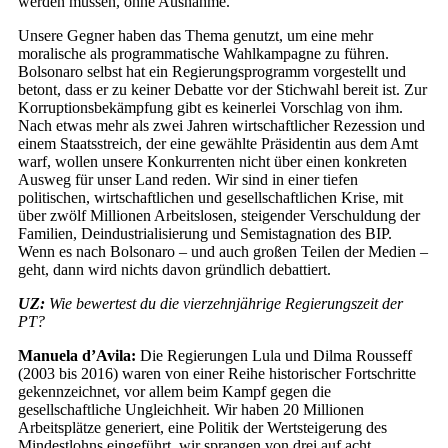
werden müssen, ohne Ausnahme.
Unsere Gegner haben das Thema genutzt, um eine mehr
moralische als programmatische Wahlkampagne zu führen.
Bolsonaro selbst hat ein Regierungsprogramm vorgestellt und
betont, dass er zu keiner Debatte vor der Stichwahl bereit ist. Zur
Korruptionsbekämpfung gibt es keinerlei Vorschlag von ihm.
Nach etwas mehr als zwei Jahren wirtschaftlicher Rezession und
einem Staatsstreich, der eine gewählte Präsidentin aus dem Amt
warf, wollen unsere Konkurrenten nicht über einen konkreten
Ausweg für unser Land reden. Wir sind in einer tiefen
politischen, wirtschaftlichen und gesellschaftlichen Krise, mit
über zwölf Millionen Arbeitslosen, steigender Verschuldung der
Familien, Deindustrialisierung und Semistagnation des BIP.
Wenn es nach Bolsonaro – und auch großen Teilen der Medien –
geht, dann wird nichts davon gründlich debattiert.
UZ:
Wie bewertest du die vierzehnjährige Regierungszeit der
PT?
Manuela d’Avila:
Die Regierungen Lula und Dilma Rousseff
(2003 bis 2016) waren von einer Reihe historischer Fortschritte
gekennzeichnet, vor allem beim Kampf gegen die
gesellschaftliche Ungleichheit. Wir haben 20 Millionen
Arbeitsplätze generiert, eine Politik der Wertsteigerung des
Mindestlohns eingeführt, wir sprangen von drei auf acht