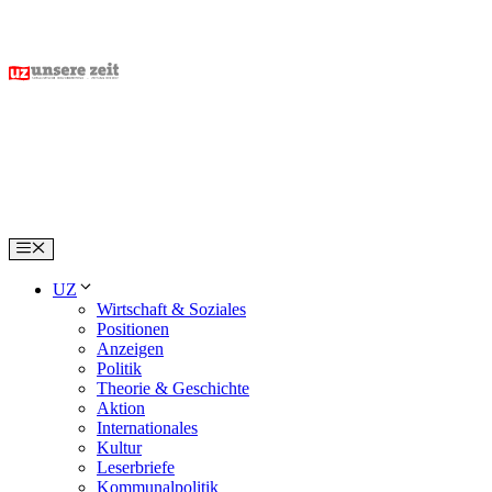
Skip
to
content
Menu
UZ
Wirtschaft & Soziales
Positionen
Anzeigen
Politik
Theorie & Geschichte
Aktion
Internationales
Kultur
Leserbriefe
Kommunalpolitik