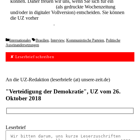
können. Daher freuen wir uns, wenn Sie sich für ein
Abonnement der UZ
(als gedruckte Wochenzeitung
und/oder in digitaler Vollversion) entscheiden. Sie können
die UZ vorher
6 Wochen lang kostenlos und
unverbindlich testen
.
Categories
Tags
Internationales
Brasilien
,
Interview
,
Kommunistische Parteien
,
Politische
Auseinandersetzungen
✘ Leserbrief schreiben
An die UZ-Redaktion (leserbriefe (at) unsere-zeit.de)
"Verteidigung der Demokratie", UZ vom 26.
Oktober 2018
Leserbrief