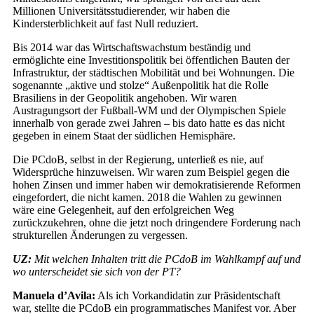
Millionen Universitätsstudierender, wir haben die
Kindersterblichkeit auf fast Null reduziert.
Bis 2014 war das Wirtschaftswachstum beständig und
ermöglichte eine Investitionspolitik bei öffentlichen Bauten der
Infrastruktur, der städtischen Mobilität und bei Wohnungen. Die
sogenannte „aktive und stolze“ Außenpolitik hat die Rolle
Brasiliens in der Geopolitik angehoben. Wir waren
Austragungsort der Fußball-WM und der Olympischen Spiele
innerhalb von gerade zwei Jahren – bis dato hatte es das nicht
gegeben in einem Staat der südlichen Hemisphäre.
Die PCdoB, selbst in der Regierung, unterließ es nie, auf
Widersprüche hinzuweisen. Wir waren zum Beispiel gegen die
hohen Zinsen und immer haben wir demokratisierende Reformen
eingefordert, die nicht kamen. 2018 die Wahlen zu gewinnen
wäre eine Gelegenheit, auf den erfolgreichen Weg
zurückzukehren, ohne die jetzt noch dringendere Forderung nach
strukturellen Änderungen zu vergessen.
UZ:
Mit welchen Inhalten tritt die PCdoB im Wahlkampf auf und
wo unterscheidet sie sich von der PT?
Manuela d’Avila:
Als ich Vorkandidatin zur Präsidentschaft
war, stellte die PCdoB ein programmatisches Manifest vor. Aber