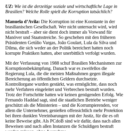
UZ:
Wie ist die derzeitige soziale und wirtschaftliche Lage in
Brasilien? Welche Rolle spielt die Korruption tatsächlich?
Manuela d’Avila:
Die Korruption ist eine Konstante in der
brasilianischen Gesellschaft. Wer nicht untersucht wird, wird
nicht bestraft – aber sie dient doch immer als Vorwand für
Manöver und Staatsstreiche. So geschehen mit den früheren
Präsidenten Getúlio Vargas, João Goulart, Lula da Silva und
Dilma, die sich weder an der Politik bereichert hatten noch
korrupte Praktiken hatten, aber unerbittlich verfolgt wurden.
Mit der Verfassung von 1988 schuf Brasilien Mechanismen zur
Korruptionsbekämpfung. Danach war es zweifellos die
Regierung Lula, die die meisten Maßnahmen gegen illegale
Bereicherung an öffentlichen Geldern durchsetzte.
Kontrollorgane wurden gestärkt, was ermöglichte, dass noch
mehr Verfahren eingeleitet und Verbrechen bestraft wurden.
Trotz der Fortschritte hatten wir keinen genügenden Erfolg. Wie
Fernando Haddad sagt, sind die staatlichen Betriebe weniger
geschützt als die Ministerien – und die Korrumpierenden, vor
allem die Unternehmer, genießen offensichtlich mehr Protektion
bei ihren dunklen Vereinbarungen mit der Justiz, für die es oft
keine Beweise gibt. Als PCdoB sind wir dafür, dass nach allen
Beweisen und nach allen Instanzen die Schuldigen bestraft