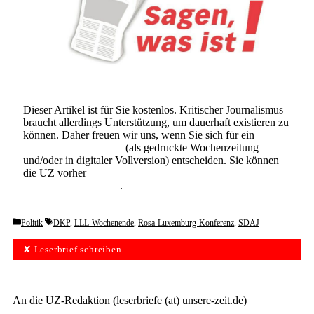
Dieser Artikel ist für Sie kostenlos. Kritischer Journalismus
braucht allerdings Unterstützung, um dauerhaft existieren zu
können. Daher freuen wir uns, wenn Sie sich für ein
Abonnement der UZ
(als gedruckte Wochenzeitung
und/oder in digitaler Vollversion) entscheiden. Sie können
die UZ vorher
6 Wochen lang kostenlos und
unverbindlich testen
.
Categories
Tags
Politik
DKP
,
LLL-Wochenende
,
Rosa-Luxemburg-Konferenz
,
SDAJ
✘ Leserbrief schreiben
An die UZ-Redaktion (leserbriefe (at) unsere-zeit.de)