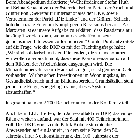
Beim Abendpodium diskutierte jW-Chefredakteur Stefan Huth
mit Selma Schacht von der österreichischen Partei der Arbeit und
Günter Pohl, Sekretär für Internationales der DKP, sowie
Vertreterinnen der Partei „Die Linke“ und der Grünen. Schacht
hob die soziale Frage im Kampf gegen Rassismus hervor: „Als
Marxisten ist es unsere Aufgabe zu erklären, dass Rassismus nur
bekämpft werden kann, wenn wir es schaffen, unsere
gemeinsamen Interessen zu formulieren.“ Günter Pohl antwortete
auf die Frage, wie die DKP es mit der Flüchtlingsfrage halte:
„Wir sind solidarisch mit den Fliehenden, die zu uns kommen,
wir wollen aber auch nicht, dass diese Konkurrenzsituation auf
dem Rücken der Arbeiterklasse ausgetragen wird. Die
Milliardenüberschüsse im Haushalt zeigen, es ist genügend Geld
vorhanden. Wir brauchen Investitionen im Wohnungsbau, im
Gesundheitsbereich und im Bildungsbereich. Grundsätzlich steht
jedoch die Frage, wie gelingt es uns, dieses System
abzuschaffen.“
Insgesamt nahmen 2 700 Besucherinnen an der Konferenz teil.
Auch beim LLL-Treffen, dem Jahresauftakt der DKP, das einige
Räume weiter stattfand, war der Saal mit 400 Teilnehmerinnen
voll. Der DKP-Vorsitzende Patrik Köbele stimmte die
Anwesenden auf ein Jahr ein, in dem seine Partei den 50.
Jahrestag ihrer Neukonstituierung, den 100. Jahrestag der