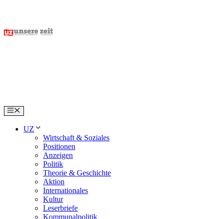
Skip
to
content
Menu
UZ
Wirtschaft & Soziales
Positionen
Anzeigen
Politik
Theorie & Geschichte
Aktion
Internationales
Kultur
Leserbriefe
Kommunalpolitik