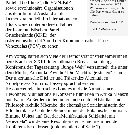
das war eine prima Übung
Partei „Die Linke“, die VVN-BdA
für das Pressefest 2018.
sowie revolutionäre Organisationen
Wir wünschen uns, euch
alle dort wieder dabei zu
aus dem In- und Ausland an der
haben!
Demonstration teil. Im internationalen
Parteivorstand der DKP
Block waren unter anderem Fahnen
und UZ-Redaktion
der Kommunistischen Partei
Griechenlands (KKE), der
österreichischen PdA und der Kommunistischen Partei
Venezuelas (PCV) zu sehen.
Am Vortag hatten sich viele der DemonstrationsteilnehmerInnen
bereits auf der XXIII. Internationalen Rosa-Luxemburg-
Konferenz der Tageszeitung „Junge Welt“ versammelt, die unter
dem Motto „Amandla! Awethu! Die Machtfrage stellen“ stand.
Der nigerianische Dichter und Träger des Alternativen
Nobelpreises Nnimmo Bassey sprach über den
Ressourcenreichtum seines Landes und die Armut seiner
Bewohner. Multinationale Konzerne ruinierten in Afrika Mensch
und Natur. Außerdem traten unter anderen der Historiker und
Philosoph Achille Mbembe, die ehemalige Sozialministerin der
Elfenbeinküste Clotilde Ohouochi und der kubanische Journalist
Enrique Ubieta auf. Bei der „Manifestation Solidarität mit
Venezuela“ wurde eine Resolution der Teilnehmerinnen der
Konferenz beschlossen (dokumentiert auf Seite 7).