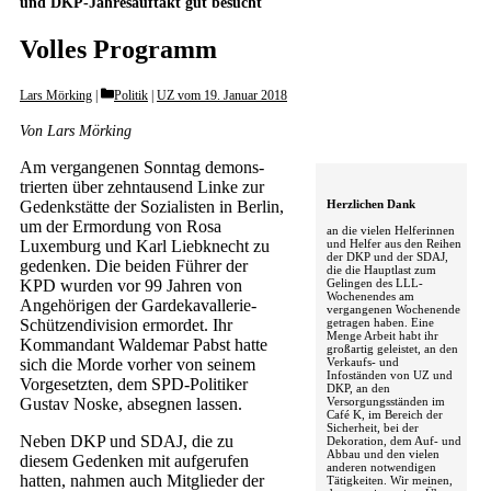
und DKP-Jahresauftakt gut besucht
Volles Programm
Categories
Lars Mörking
Politik
|
UZ vom 19. Januar 2018
Von Lars Mörking
Am vergangenen Sonntag demons­
trierten über zehntausend Linke zur
Gedenkstätte der Sozialisten in Berlin,
Herzlichen Dank
um der Ermordung von Rosa
an die vielen Helferinnen
und Helfer aus den Reihen
Luxemburg und Karl Liebknecht zu
der DKP und der SDAJ,
gedenken. Die beiden Führer der
die die Hauptlast zum
Gelingen des LLL-
KPD wurden vor 99 Jahren von
Wochenendes am
Angehörigen der Gardekavallerie-
vergangenen Wochenende
getragen haben. Eine
Schützendivision ermordet. Ihr
Menge Arbeit habt ihr
Kommandant Waldemar Pabst hatte
großartig geleistet, an den
Verkaufs- und
sich die Morde vorher von seinem
Infoständen von UZ und
Vorgesetzten, dem SPD-Politiker
DKP, an den
Versorgungsständen im
Gustav Noske, absegnen lassen.
Café K, im Bereich der
Sicherheit, bei der
Neben DKP und SDAJ, die zu
Dekoration, dem Auf- und
Abbau und den vielen
diesem Gedenken mit aufgerufen
anderen notwendigen
hatten, nahmen auch Mitglieder der
Tätigkeiten. Wir meinen,