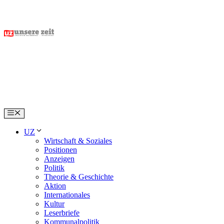
Skip
to
content
Menu
UZ
Wirtschaft & Soziales
Positionen
Anzeigen
Politik
Theorie & Geschichte
Aktion
Internationales
Kultur
Leserbriefe
Kommunalpolitik