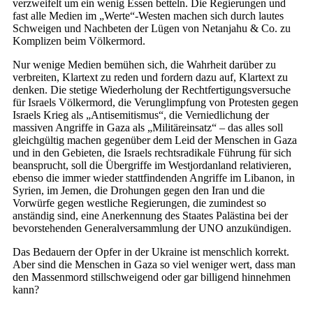
verzweifelt um ein wenig Essen betteln. Die Regierungen und
fast alle Medien im „Werte“-Westen machen sich durch lautes
Schweigen und Nachbeten der Lügen von Netanjahu & Co. zu
Komplizen beim Völkermord.
Nur wenige Medien bemühen sich, die Wahrheit darüber zu
verbreiten, Klartext zu reden und fordern dazu auf, Klartext zu
denken. Die stetige Wiederholung der Rechtfertigungsversuche
für Israels Völkermord, die Verunglimpfung von Protesten gegen
Israels Krieg als „Antisemitismus“, die Verniedlichung der
massiven Angriffe in Gaza als „Militäreinsatz“ – das alles soll
gleichgültig machen gegenüber dem Leid der Menschen in Gaza
und in den Gebieten, die Israels rechtsradikale Führung für sich
beansprucht, soll die Übergriffe im Westjordanland relativieren,
ebenso die immer wieder stattfindenden Angriffe im Libanon, in
Syrien, im Jemen, die Drohungen gegen den Iran und die
Vorwürfe gegen westliche Regierungen, die zumindest so
anständig sind, eine Anerkennung des Staates Palästina bei der
bevorstehenden Generalversammlung der UNO anzukündigen.
Das Bedauern der Opfer in der Ukraine ist menschlich korrekt.
Aber sind die Menschen in Gaza so viel weniger wert, dass man
den Massenmord stillschweigend oder gar billigend hinnehmen
kann?