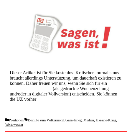
Dieser Artikel ist für Sie kostenlos. Kritischer Journalismus
braucht allerdings Unterstützung, um dauerhaft existieren zu
können. Daher freuen wir uns, wenn Sie sich für ein
Abonnement der UZ
(als gedruckte Wochenzeitung
und/oder in digitaler Vollversion) entscheiden. Sie können
die UZ vorher
6 Wochen lang kostenlos und
unverbindlich testen
.
Categories
Tags
Positionen
Beihilfe zum Völkermord
,
Gaza-Krieg
,
Medien
,
Ukraine-Krieg
,
Wertewesten