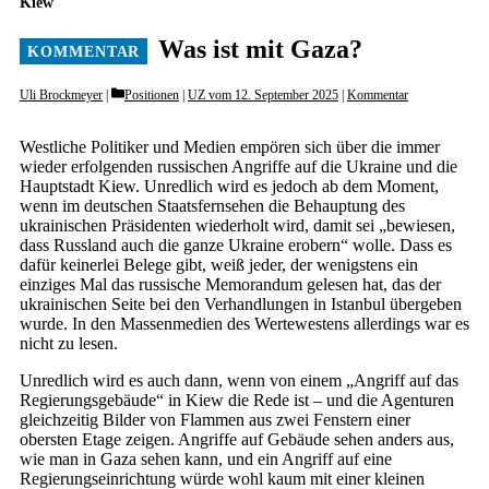
Kiew
Was ist mit Gaza?
Categories
Uli Brockmeyer
Positionen
|
UZ vom 12. September 2025
|
Kommentar
Westliche Politiker und Medien empören sich über die immer
wieder erfolgenden russischen Angriffe auf die Ukraine und die
Hauptstadt Kiew. Unredlich wird es jedoch ab dem Moment,
wenn im deutschen Staatsfernsehen die Behauptung des
ukrainischen Präsidenten wiederholt wird, damit sei „bewiesen,
dass Russland auch die ganze Ukraine erobern“ wolle. Dass es
dafür keinerlei Belege gibt, weiß jeder, der wenigstens ein
einziges Mal das russische Memorandum gelesen hat, das der
ukrainischen Seite bei den Verhandlungen in Istanbul übergeben
wurde. In den Massenmedien des Wertewestens allerdings war es
nicht zu lesen.
Unredlich wird es auch dann, wenn von einem „Angriff auf das
Regierungsgebäude“ in Kiew die Rede ist – und die Agenturen
gleichzeitig Bilder von Flammen aus zwei Fenstern einer
obersten Etage zeigen. Angriffe auf Gebäude sehen anders aus,
wie man in Gaza sehen kann, und ein Angriff auf eine
Regierungseinrichtung würde wohl kaum mit einer kleinen