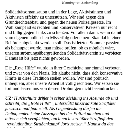
Henning von Stolzenberg
Solidaritätsorganisation und in der Lage, Aktivistinnen und
Aktivisten effektiv zu unterstützen. Wir sind gegen den
Grundrechteabbau und gegen die neuen Polizeigesetze. Im
Wahlkampf ist es rechten und konservativen Kreisen nur recht
und billig gegen Links zu schießen. Vor allem dann, wenn damit
vom eigenen politischen Misserfolg oder einem Skandal in einer
Behörde abgelenkt werden soll. Das ist letzten Sommer passiert,
als behauptet wurde, man müsse prüfen, ob es möglich wäre,
unseren strömungsübergreifenden Solidaritätsverein zu verbieten.
Daraus ist bis jetzt nichts geworden.
Die „Rote Hilfe“ wurde in ihrer Geschichte nur einmal verboten
und zwar von den Nazis. Ich glaube nicht, dass sich konservative
Kräfte in diese Tradition stellen wollen. Wir sind politisch
unbequem, aber unsere Arbeit ist völlig rechtens. Wir setzen sie
fort und lassen uns von diesen Drohungen nicht beeindrucken.
UZ
: Hufelschulte driftet in seiner Meldung ins Absurde ab und
schreibt, die „Rote Hilfe“ „unterstützt linksradikale Straftäter
juristisch und finanziell. Als Gegenleistung dürfen die
Delinquenten keine Aussagen bei der Polizei machen und
müssen sich verpflichten, auch nach verbüßter Strafhaft den
‚revolutionären Straßenkampf‘ fortzusetzen.“ Kannst du das