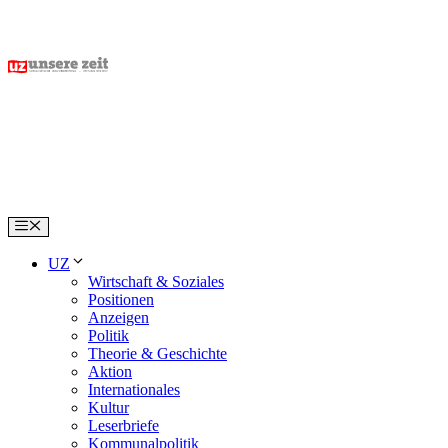
Skip
to
content
Menu
UZ
Wirtschaft & Soziales
Positionen
Anzeigen
Politik
Theorie & Geschichte
Aktion
Internationales
Kultur
Leserbriefe
Kommunalpolitik