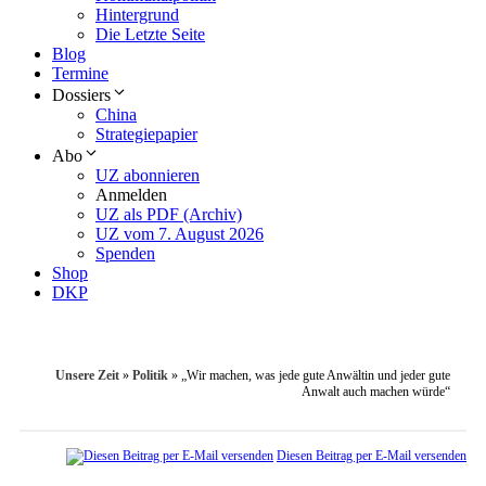
Hintergrund
Die Letzte Seite
Blog
Termine
Dossiers
China
Strategiepapier
Abo
UZ abonnieren
Anmelden
UZ als PDF (Archiv)
UZ vom 7. August 2026
Spenden
Shop
DKP
Unsere Zeit
»
Politik
»
„Wir machen, was jede gute Anwältin und jeder gute
Anwalt auch machen würde“
Diesen Beitrag per E-Mail versenden