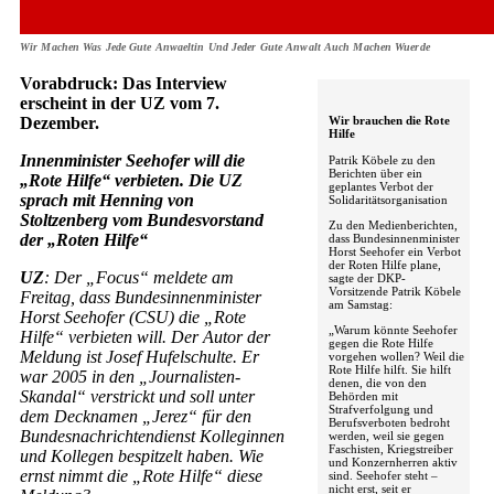
Wir Machen Was Jede Gute Anwaeltin Und Jeder Gute Anwalt Auch Machen Wuerde
Vorabdruck: Das Interview
erscheint in der UZ vom 7.
Dezember.
Wir brauchen die Rote
Hilfe
Innenminister Seehofer will die
Patrik Köbele zu den
Berichten über ein
„Rote Hilfe“ verbieten. Die UZ
geplantes Verbot der
sprach mit Henning von
Solidaritätsorganisation
Stoltzenberg vom Bundesvorstand
Zu den Medienberichten,
der „Roten Hilfe“
dass Bundesinnenminister
Horst Seehofer ein Verbot
der Roten Hilfe plane,
UZ
: Der „Focus“ meldete am
sagte der DKP-
Vorsitzende Patrik Köbele
Freitag, dass Bundesinnenminister
am Samstag:
Horst Seehofer (CSU) die „Rote
„Warum könnte Seehofer
Hilfe“ verbieten will. Der Autor der
gegen die Rote Hilfe
Meldung ist Josef Hufelschulte. Er
vorgehen wollen? Weil die
Rote Hilfe hilft. Sie hilft
war 2005 in den „Journalisten-
denen, die von den
Skandal“ verstrickt und soll unter
Behörden mit
Strafverfolgung und
dem Decknamen „Jerez“ für den
Berufsverboten bedroht
Bundesnachrichtendienst Kolleginnen
werden, weil sie gegen
Faschisten, Kriegstreiber
und Kollegen bespitzelt haben. Wie
und Konzernherren aktiv
ernst nimmt die „Rote Hilfe“ diese
sind. Seehofer steht –
nicht erst, seit er