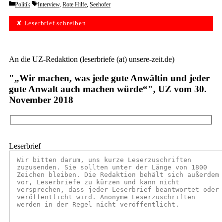
Categories
Tags
Politik
Interview
,
Rote Hilfe
,
Seehofer
✘ Leserbrief schreiben
An die UZ-Redaktion (leserbriefe (at) unsere-zeit.de)
"„Wir machen, was jede gute Anwältin und jeder
gute Anwalt auch machen würde“", UZ vom 30.
November 2018
Leserbrief