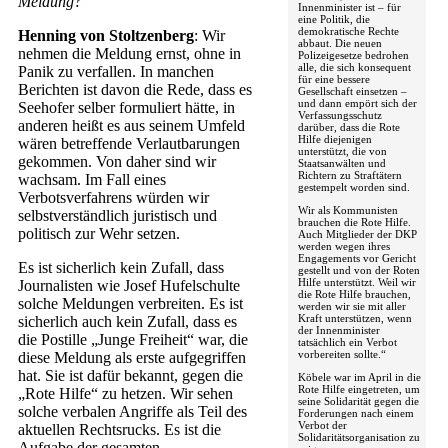
Meldung?
Innenminister ist – für
eine Politik, die
demokratische Rechte
Henning von Stoltzenberg
: Wir
abbaut. Die neuen
nehmen die Meldung ernst, ohne in
Polizeigesetze bedrohen
alle, die sich konsequent
Panik zu verfallen. In manchen
für eine bessere
Berichten ist davon die Rede, dass es
Gesellschaft einsetzen –
und dann empört sich der
Seehofer selber formuliert hätte, in
Verfassungsschutz
anderen heißt es aus seinem Umfeld
darüber, dass die Rote
Hilfe diejenigen
wären betreffende Verlautbarungen
unterstützt, die von
gekommen. Von daher sind wir
Staatsanwälten und
Richtern zu Straftätern
wachsam. Im Fall eines
gestempelt worden sind.
Verbotsverfahrens würden wir
Wir als Kommunisten
selbstverständlich juristisch und
brauchen die Rote Hilfe.
politisch zur Wehr setzen.
Auch Mitglieder der DKP
werden wegen ihres
Engagements vor Gericht
Es ist sicherlich kein Zufall, dass
gestellt und von der Roten
Hilfe unterstützt. Weil wir
Journalisten wie Josef Hufelschulte
die Rote Hilfe brauchen,
solche Meldungen verbreiten. Es ist
werden wir sie mit aller
Kraft unterstützen, wenn
sicherlich auch kein Zufall, dass es
der Innenminister
die Postille „Junge Freiheit“ war, die
tatsächlich ein Verbot
vorbereiten sollte.“
diese Meldung als erste aufgegriffen
hat. Sie ist dafür bekannt, gegen die
Köbele war im April in die
Rote Hilfe eingetreten, um
„Rote Hilfe“ zu hetzen. Wir sehen
seine Solidarität gegen die
solche verbalen Angriffe als Teil des
Forderungen nach einem
Verbot der
aktuellen Rechtsrucks. Es ist die
Solidaritätsorganisation zu
Aufgabe der gesamten