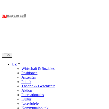
Skip
to
content
Menu
UZ
Wirtschaft & Soziales
Positionen
Anzeigen
Politik
Theorie & Geschichte
Aktion
Internationales
Kultur
Leserbriefe
Kommunalpolitik