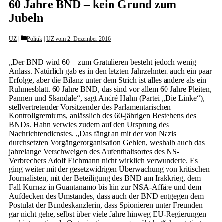
60 Jahre BND – kein Grund zum
Jubeln
Categories
UZ
Politik
|
UZ vom 2. Dezember 2016
„Der BND wird 60 – zum Gratulieren besteht jedoch wenig
Anlass. Natürlich gab es in den letzten Jahrzehnten auch ein paar
Erfolge, aber die Bilanz unter dem Strich ist alles andere als ein
Ruhmesblatt. 60 Jahre BND, das sind vor allem 60 Jahre Pleiten,
Pannen und Skandale“, sagt André Hahn (Partei „Die Linke“),
stellvertretender Vorsitzender des Parlamentarischen
Kontrollgremiums, anlässlich des 60-jährigen Bestehens des
BNDs. Hahn verwies zudem auf den Ursprung des
Nachrichtendienstes. „Das fängt an mit der von Nazis
durchsetzten Vorgängerorganisation Gehlen, weshalb auch das
jahrelange Verschweigen des Aufenthaltsortes des NS-
Verbrechers Adolf Eichmann nicht wirklich verwunderte. Es
ging weiter mit der gesetzwidrigen Überwachung von kritischen
Journalisten, mit der Beteiligung des BND am Irakkrieg, dem
Fall Kurnaz in Guantanamo bis hin zur NSA-Affäre und dem
Aufdecken des Umstandes, dass auch der BND entgegen dem
Postulat der Bundeskanzlerin, dass Spionieren unter Freunden
gar nicht gehe, selbst über viele Jahre hinweg EU-Regierungen