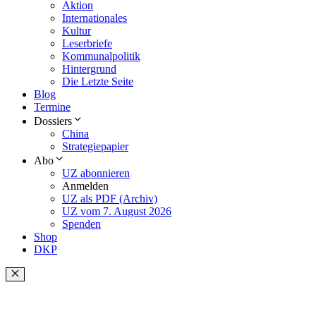
Aktion
Internationales
Kultur
Leserbriefe
Kommunalpolitik
Hintergrund
Die Letzte Seite
Blog
Termine
Dossiers
China
Strategiepapier
Abo
UZ abonnieren
Anmelden
UZ als PDF (Archiv)
UZ vom 7. August 2026
Spenden
Shop
DKP
Schließen