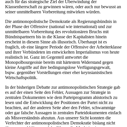
auch für das strategische Ziel der Überwindung der
Klassenherrschaft zu gewinnen wären, oder auch nur bewusst an
seiner unmittelbaren Vorbereitung mitwirken würden.
Die antimonopolistische Demokratie als Regierungsbündnis in
der Phase der Offensive (national wie international) und zur
unmittelbaren Vorbereitung des revolutionären Bruchs mit
Bündnispartnern bis in die Klasse der Kapitalisten hinein
erscheint in diesem Sinne als illusorisch. Überhaupt ist es
fraglich, ob eine längere Periode der Offensive der Arbeiterklasse
und ihrer Verbündeten im entwickelten Imperialismus von heute
realistisch ist. Ganz im Gegenteil antwortet die
Monopolbourgeoisie bereits mit härtestem Widerstand gegen
kleine Angriffe auf ihre bedingungslose Verfügungsgewalt,
bspw. gegenüber Vorstellungen einer eher keynsianistischen
Wirtschaftspolitik.
In der bisherigen Debatte zur antimonopolistischen Strategie gab
es auf der einen Seite den Fehler, Aussagen zur Strategie in
zentralen Dokumenten wie dem Parteiprogramm ahistorisch zu
lesen und die Entwicklung der Positionen der Partei nicht zu
beachten, auf der anderen Seite aber den Fehler, schwammige
oder gar falsche Aussagen in zentralen Parteidokumenten einfach
als Missverständnis abzutun. Aus unserer Sicht konnten die
Verfechter der antimonopolistischen Demokratie bislang nicht