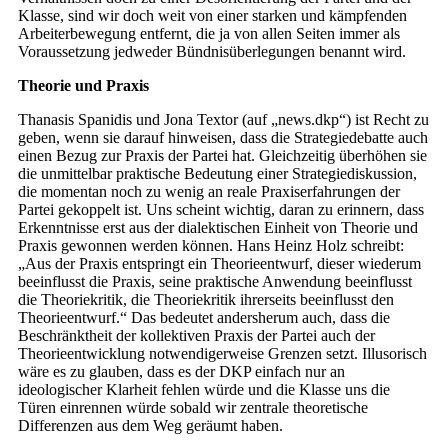
Klasse, sind wir doch weit von einer starken und kämpfenden
Arbeiterbewegung entfernt, die ja von allen Seiten immer als
Voraussetzung jedweder Bündnisüberlegungen benannt wird.
Theorie und Praxis
Thanasis Spanidis und Jona Textor (auf „news.dkp“) ist Recht zu
geben, wenn sie darauf hinweisen, dass die Strategiedebatte auch
einen Bezug zur Praxis der Partei hat. Gleichzeitig überhöhen sie
die unmittelbar praktische Bedeutung einer Strategiediskussion,
die momentan noch zu wenig an reale Praxis­erfahrungen der
Partei gekoppelt ist. Uns scheint wichtig, daran zu erinnern, dass
Erkenntnisse erst aus der dialektischen Einheit von Theorie und
Praxis gewonnen werden können. Hans Heinz Holz schreibt:
„Aus der Praxis entspringt ein Theorieentwurf, dieser wiederum
beeinflusst die Praxis, seine praktische Anwendung beeinflusst
die Theoriekritik, die Theoriekritik ihrerseits beeinflusst den
Theorieentwurf.“ Das bedeutet andersherum auch, dass die
Beschränktheit der kollektiven Praxis der Partei auch der
Theorieentwicklung notwendigerweise Grenzen setzt. Illusorisch
wäre es zu glauben, dass es der DKP einfach nur an
ideologischer Klarheit fehlen würde und die Klasse uns die
Türen einrennen würde sobald wir zentrale theoretische
Differenzen aus dem Weg geräumt haben.