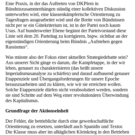
Eine Praxis, in der das Auftreten von DKPlern in
Bündniszusammenhängen ständig einer kollektiven Diskussion
unterworfen wird, eine klassenkämpferische Orientierung zu
Tagesfragen ausgearbeitet wird und die Breite von Bündnissen
nicht per se ein Gütekriterium ist, ist in der Partei noch kaum
Usus. Auf bundesweiter Ebene beginnt der Parteivorstand diese
Linie seit dem 20. Parteitag zu korrigieren, bspw. sichtbar an der
eigenständigen Orientierung beim Bündnis „Aufstehen gegen
Rassismus“.
Was müsste also der Fokus einer aktuellen Strategiedebatte sein?
Aus unserer Sicht ginge es darum, die Kampfetappe, in der wir
leben, genauer zu charakterisieren (das heißt unsere
Imperialismusanalyse zu schärfen) und darauf aufbauend genauer
Etappenziele und Übergangsforderungen für unsere Epoche
herauszuarbeiten und zu klären, wie wir sie erreichen wollen.
Solche Etappenziele dürfen nicht verabsolutiert werden, sondern
sie sind Schritte auf dem Weg einer revolutionären Überwindung
des Kapitalismus.
Grundfrage der Aktionseinheit
Der Fehler, die betriebliche durch eine gewerkschaftliche
Orientierung zu ersetzen, unterläuft auch Spanidis und Textor.
Die Klasse muss aber im alltäglichen Kleinkrieg in den Betrieben