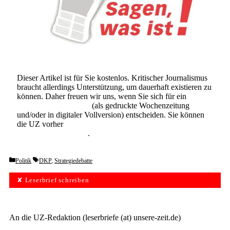
Dieser Artikel ist für Sie kostenlos. Kritischer Journalismus
braucht allerdings Unterstützung, um dauerhaft existieren zu
können. Daher freuen wir uns, wenn Sie sich für ein
Abonnement der UZ
(als gedruckte Wochenzeitung
und/oder in digitaler Vollversion) entscheiden. Sie können
die UZ vorher
6 Wochen lang kostenlos und
unverbindlich testen
.
Categories
Tags
Politik
DKP
,
Strategiedebatte
✘ Leserbrief schreiben
An die UZ-Redaktion (leserbriefe (at) unsere-zeit.de)