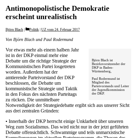
Antimonopolistische Demokratie
erscheint unrealistisch
Categories
Björn Blach
Politik
|
UZ vom 24. Februar 2017
Von Björn Blach und Paul Rodermund
Vor etwas mehr als einem halben Jahr
ist in der DKP einmal mehr eine
Debatte um die richtige Strategie der
Björn Blach ist
Bezirksvorsitzender der
Kommunistischen Partei losgetreten
DKP in Baden-
worden. Außerdem hat der
Württemberg,
amtierende Parteivorstand der DKP
Paul Rodermund ist
Mitglied des
beschlossen, die Debatte um
Parteivorstands und Leiter
kommunistische Strategie und Taktik
der Jugendkommission
der DKP.
in den Fokus des nächsten Parteitags
zu rücken. Die unmittelbare
Notwendigkeit der Strategiedebatte ergibt sich aus unserer Sicht
aus drei zen­tralen Gründen:
• Innerhalb der DKP herrscht einige Unklarheit über unseren
Weg zum Sozialismus. Das wird nicht nur in der jetzt geführten
Debatte offensichtlich. Schwammige und teils unmarxistische
Formulierungen im aktuellen Parteiprogramm, die Thesen des