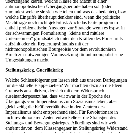
überzeugend klären, welche Klasse die Macht in einer
antimonopolistischen Übergangsperiode haben soll (oder
zumindest welche sie sich wie teilen und was das bedeutet), bzw.
welche Eingriffe überhaupt denkbar sind, wenn die politische
Machtfrage noch nicht geklärt ist. Auch das Parteiprogramm
enthält problematische Aussagen zur Strategie wenn es bspw. in
der schwammigen Formulierung „kleine und mittlere
Unternehmen“ grundsätzlich unter den Kräften des Fortschritts
aufzählt oder ein Regierungsbündnis mit der
nichtmonopolistischen Bourgeoisie vor dem revolutionären
Bruch zur notwendigen Vor­aussetzung für antimonopolistische
Umgestaltungen macht.
Stellungskrieg, Guerillakrieg
Welche Schlussfolgerungen lassen sich aus unseren Darlegungen
für die aktuelle Etappe ziehen? Wir möchten dazu an die Ideen
Gramscis anschließen, der sich mit dem Widerspruch
auseinandergesetzt hat, dass wir zwar in der Epoche des
Übergangs vom Imperialismus zum Sozialismus leben, aber
gleichzeitig die Kräfteverhältnisse in den Zentren des
Imperialismus nicht entsprechend sind. Für Revolutionäre in
nichtrevolutionären Zeiten entwickelte er die Strategien des
Stellungs- und Bewegungskrieges. Allerdings sind wir weit
entfernt davon, dem Klassengegner im Stellungskrieg Widerstand