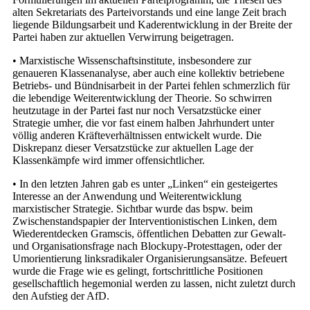
alten Sekretariats des Parteivorstands und eine lange Zeit brach
liegende Bildungsarbeit und Kaderentwicklung in der Breite der
Partei haben zur aktuellen Verwirrung beigetragen.
• Marxistische Wissenschaftsinstitute, insbesondere zur
genaueren Klassenanalyse, aber auch eine kollektiv betriebene
Betriebs- und Bündnisarbeit in der Partei fehlen schmerzlich für
die lebendige Weiterentwicklung der Theorie. So schwirren
heutzutage in der Partei fast nur noch Versatzstücke einer
Strategie umher, die vor fast einem halben Jahrhundert unter
völlig anderen Kräfteverhältnissen entwickelt wurde. Die
Diskrepanz dieser Versatzstücke zur aktuellen Lage der
Klassenkämpfe wird immer offensichtlicher.
• In den letzten Jahren gab es unter „Linken“ ein gesteigertes
Interesse an der Anwendung und Weiterentwicklung
marxistischer Strategie. Sichtbar wurde das bspw. beim
Zwischenstandspapier der Interventionistischen Linken, dem
Wiederentdecken Gramscis, öffentlichen Debatten zur Gewalt-
und Organisationsfrage nach Blockupy-Protesttagen, oder der
Umorientierung linksradikaler Organisierungsansätze. Befeuert
wurde die Frage wie es gelingt, fortschrittliche Positionen
gesellschaftlich hegemonial werden zu lassen, nicht zuletzt durch
den Aufstieg der AfD.