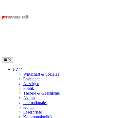
Skip
to
content
Menu
UZ
Wirtschaft & Soziales
Positionen
Anzeigen
Politik
Theorie & Geschichte
Aktion
Internationales
Kultur
Leserbriefe
Kommunalpolitik