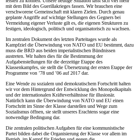
leisten zu können. Unsere heutige Situation lässt sich viel mehr
mit dem Bild des Guerillakrieges fassen. Wir brauchen eine
verschworene Gemeinschaft mit klaren Zielen. Durch genau
geplante Angriffe auf wichtige Stellungen des Gegners bei
Vermeidung eigener Verluste gilt es, die eigenen Strukturen zu
festigen, ideologisch, politisch und organisatorisch zu wachsen.
Im zentralen Dokument des letzten Parteitages wurde als
Kampfziel die Überwindung von NATO und EU bestimmt, dazu
muss die BRD aus beiden imperialistischen Bündnissen
austreten. Wir halten dies für die Bestimmung der
Aufgabenstellungen für die derzeitige Etappe des
Klassenkampfes, sie stellt die Übersetzung der ersten Etappe der
Programme von ’78 und ’06 auf 2017 dar.
Eine Wende zu sozialem und demokratischem Fortschritt halten
wir vor dem Hintergrund der Entwicklung des Monopolkapitals
und der internationalen Kräfteverhältnisse für illusionär.
Natürlich kann die Überwindung von NATO und EU einen
Fortschritt im Sinne der Klasse darstellen und Wege zum
Sozialismus öffnen, sie stellt unseres Erachtens sogar eine
notwendige Bedingung dar.
Die zentralen politischen Aufgaben für eine kommunistische
Partei bilden dabei die Organisierung der Klasse vor allem im
Betrieb, im Kampf für Frieden und gegen die