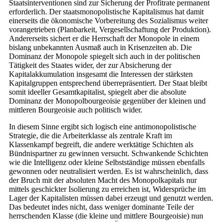
Staatsinterventionen sind zur Sicherung der Profitrate permanent
erforderlich. Der staatsmonopolistische Kapitalismus hat damit
einerseits die ökonomische Vorbereitung des Sozialismus weiter
vorangetrieben (Planbarkeit, Vergesellschaftung der Produktion).
Andererseits sichert er die Herrschaft der Monopole in einem
bislang unbekannten Ausmaß auch in Krisenzeiten ab. Die
Dominanz der Monopole spiegelt sich auch in der politischen
Tätigkeit des Staates wider, der zur Absicherung der
Kapitalakkumulation insgesamt die Interessen der stärksten
Kapitalgruppen entsprechend überrepräsentiert. Der Staat bleibt
somit ideeller Gesamtkapitalist, spiegelt aber die absolute
Dominanz der Monopolbourgeoisie gegenüber der kleinen und
mittleren Bourgeoisie auch politisch wider.
In diesem Sinne ergibt sich logisch eine antimonopolistische
Strategie, die die Arbeiterklasse als zen­trale Kraft im
Klassenkampf begreift, die andere werktätige Schichten als
Bündnispartner zu gewinnen versucht. Schwankende Schichten
wie die Intelligenz oder kleine Selbstständige müssen ebenfalls
gewonnen oder neutralisiert werden. Es ist wahrscheinlich, dass
der Bruch mit der absoluten Macht des Monopolkapitals nur
mittels geschickter Isolierung zu erreichen ist, Widersprüche im
Lager der Kapitalisten müssen dabei erzeugt und genutzt werden.
Das bedeutet indes nicht, dass weniger dominante Teile der
herrschenden Klasse (die kleine und mittlere Bourgeoisie) nun