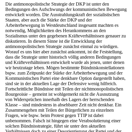
Die antimonopolistische Strategie der DKP ist unter den
Bedingungen des Aufschwungs der kommunistischen Bewegung
entwickelt worden. Die Ausstrahlungskraft der sozialistischen
Staaten, aber auch die Stärke der DKP und der
Arbeiterbewegung in Westdeutschland insgesamt machten es
notwendig, Möglichkeiten des Herankommens an den
Sozialismus unter den gegebenen Kräfteverhältnissen genauer zu
diskutieren. In diesem Sinne ist die Entwicklung der
antimonopolistischen Strategie zunächst einmal zu würdigen.
Worauf es uns hier aber zunächst ankommt, ist die Feststellung,
dass die Strategie unter historisch völlig anderen Bedingungen
und Kräfteverhältnissen entwickelt wurde als jenen, unter denen
wir heutzutage leben. Mögen bestimmte Bündniskonstellationen
bspw. zum Zeitpunkt der Stärke der Arbeiterbewegung und der
Kommunistischen Partei eine denkbare Option dargestellt haben,
sind sie in der aktuellen Lage der Defensive wenig hilfreich.
Fortschrittliche Bündnisse mit Teilen der nichtmonopolistischen
Bourgeoisie – gemeint ist wohlgemerkt nicht die Ausnutzung
von Widersprüchen innerhalb des Lagers der herrschenden
Klasse – sind mindestens in absehbarer Zeit nicht denkbar. Ein
Zusammengehen mit Teilen der Bürgerlichen zu einzelnen
Fragen, wie bspw. beim Protest gegen TTIP ist dabei
unbenommen. Falsch ist hingegen eine Verabsolutierung einer
solchen Bündnisstrategie, führt sie unter den aktuellen
Verhältnissen doch zu einer Desorientierung der Partei und der