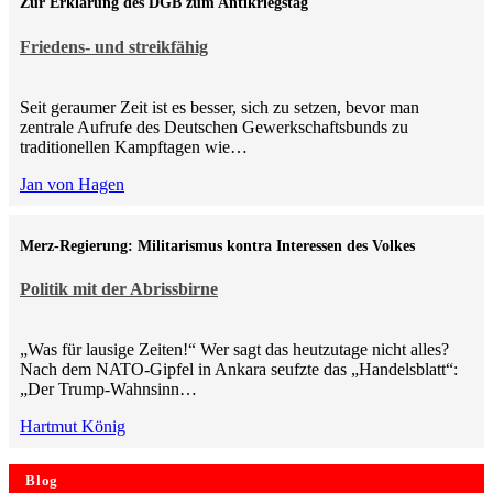
Zur Erklärung des DGB zum Antikriegstag
Friedens- und streikfähig
Seit geraumer Zeit ist es besser, sich zu setzen, bevor man
zentrale Aufrufe des Deutschen Gewerkschaftsbunds zu
traditionellen Kampftagen wie…
Jan von Hagen
Merz-Regierung: Militarismus kontra Inte­ressen des Volkes
Politik mit der Abrissbirne
„Was für lausige Zeiten!“ Wer sagt das heutzutage nicht alles?
Nach dem NATO-Gipfel in Ankara seufzte das „Handelsblatt“:
„Der Trump-Wahnsinn…
Hartmut König
Blog