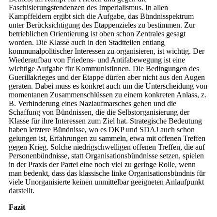
Faschisierungstendenzen des Imperialismus. In allen
Kampffeldern ergibt sich die Aufgabe, das Bündnisspektrum
unter Berücksichtigung des Etappenzieles zu bestimmen. Zur
betrieblichen Orientierung ist oben schon Zentrales gesagt
worden. Die Klasse auch in den Stadtteilen entlang
kommunalpolitischer Interessen zu organisieren, ist wichtig. Der
Wiederaufbau von Friedens- und Antifabewegung ist eine
wichtige Aufgabe für KommunistInnen. Die Bedingungen des
Guerillakrieges und der Etappe dürfen aber nicht aus den Augen
geraten. Dabei muss es konkret auch um die Unterscheidung von
momentanen Zusammenschlüssen zu einem konkreten Anlass, z.
B. Verhinderung eines Naziaufmarsches gehen und die
Schaffung von Bündnissen, die die Selbstorganisierung der
Klasse für ihre Interessen zum Ziel hat. Strategische Bedeutung
haben letztere Bündnisse, wo es DKP und SDAJ auch schon
gelungen ist, Erfahrungen zu sammeln, etwa mit offenen Treffen
gegen Krieg. Solche niedrigschwelligen offenen Treffen, die auf
Personenbündnisse, statt Organisationsbündnisse setzen, spielen
in der Praxis der Partei eine noch viel zu geringe Rolle, wenn
man bedenkt, dass das klassische linke Organisationsbündnis für
viele Unorganisierte keinen unmittelbar geeigneten Anlaufpunkt
darstellt.
Fazit