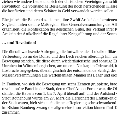
ziehen wie andere Leute und sich der christlichen Vereinigung anschl
Revolution, die vollständige Besiegung der noch herrschenden Klassen,
die konfisziert und deren Schätze in Geld verwandelt werden sollen.
Ehe jedoch die Bauern dazu kamen, ihre Zwölf Artikel den berufene
Sogleich trafen sie ihre Maßregeln. Eine Generalversammlung der Al
organisiert, die Konfiskation der geistlichen Güter, der Verkauf ih
Artikeln der Artikelbrief die Regel ihrer Kriegsführung und der Son
… und Revolution!
Die überall wachsende Aufregung, die fortwährenden Lokalkonflikt
Verbreitung bis an die Donau und den Lech reichen allerdings hin, um
Bewegung standen, die diese durch wiedertäuferische und sonstige Emi
Unruhen im Württembergischen, am unteren Neckar, im Odenwald, in U
Losbruchs angegeben, überall geschah der entscheidende Schlag, der 
Massenversammlungen alle waffenfähigen Männer ins Lager und eröffne
In Franken, wo sich die Bewegung um sechs Zentren gruppierte, brach 
revolutionäre Partei in der Stadt, deren Chef Anton Forner war, die
standen die Bauern vom 1. bis 7. April überall auf, und der Aufstand
Stadt Rothenburg wurde am 27. März die Herrschaft der Ehrbarkeit du
der Stadt waren, hielt sich auch die neue Regierung sehr schwanken
im Bistum Bamberg zwang die allgemeine Insurrektion binnen fünf Ta
zusammen.