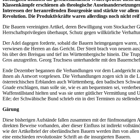
Klassenkämpfe erschienen als theologische Auseinandersetzung
Inte­ressen der heranreifenden Bourgeoisie und stärkte vor alle
Revolution. Die Produktivkräfte waren allerdings noch nicht reif
Die Bauern vereinigten Artikel, deren Bewilligung vom Stockacher Ge
Herrschaftsprivilegien überhaupt, Schutz gegen willkürliche Verhaftun
Der Adel dagegen forderte, sobald die Bauern heimgegangen waren, sog
verwiesen die Herren an das Gericht. Der Streit brach von neuem au
bis über den Breisgau und tief ins Württembergische hinein. Die Tru
Gros anzugreifen. Georg Truchsess unterhandelte mit den Bauernchefs
Ende Dezember begannen die Verhandlungen vor dem Landgericht zu St
ihnen als Antwort vorgelesen. Die Verhandlungen zogen sich in die L
österreichischen Erblanden auch Württemberg, den badischen Schwarzw
Gnade erschlagen, man solle sie, wie es am bequemsten sei, verderb
Waffenstillstand hielten und was sie unter gütlicher Vermittlung un
Eile; der Schwäbische Bund schrieb ein in drei Terminen zu stellend
Gärung
Diese bisherigen Aufstände fallen zusammen mit der fünfmonatigen
direkten Beweise vorhanden, aber dieser Einfluss ist indirekt vollstä
wie der Artikelbrief der oberländischen Bauern werden ihm von allen 
eine entschieden revolutionäre Schrift an die insurgierten Bauern.