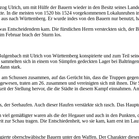
rzog Ulrich, um mit Hülfe der Bauern wieder in den Besitz seines Landes
stützte. In die meisten von 1520 bis 1524 vorgekommenen Lokalunruhen
el aus nach Württemberg. Er wurde indes von den Bauern nur benutzt, hat
 etwas Entscheidendem kam. Die fürstlichen Herrn versteckten sich, d
m Februar brach der Sturm los.
genbach mit Ulrich von Württemberg konspirierte und zum Teil seine
 sammelten sich in einem von Sümpfen gedeckten Lager bei Baltringen,
Mann stark.
, am Schussen zusammen, auf das Gerücht hin, dass die Truppen gegen 
t gewesen, traten am 26. zusammen und vereinigten sich mit ihnen. Di
keit der Stellung hervor, die die Städte in diesem Kampf einnahmen
s, der Seehaufen. Auch dieser Haufen verstärkte sich rasch. Das Haupt
 viel gemäßigter waren als die der Hegauer und auch in den Punkten, 
 zur Schau tragen. Die Entschiedenheit, wo sie kam, kam erst im Lau
rgierte oberschwäbische Bauern unter den Waffen. Der Charakter diese