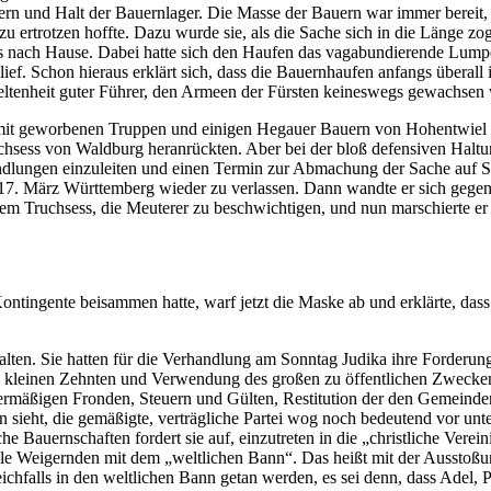
n Kern und Halt der Bauernlager. Die Masse der Bauern war immer berei
u ertrotzen hoffte. Dazu wurde sie, als die Sache sich in die Länge zo
eils nach Hause. Dabei hatte sich den Haufen das vagabundierende Lump
lief. Schon hieraus erklärt sich, dass die Bauernhaufen anfangs überall 
Seltenheit guter Führer, den Armeen der Fürsten keineswegs gewachsen
mit geworbenen Truppen und einigen Hegauer Bauern von Hohentwiel
uchsess von Waldburg heranrückten. Aber bei der bloß defensiven Haltu
ndlungen einzuleiten und einen Termin zur Abmachung der Sache auf S
17. März Württemberg wieder zu verlassen. Dann wandte er sich gegen d
dem Truchsess, die Meuterer zu beschwichtigen, und nun marschierte 
ntingente beisammen hatte, warf jetzt die Maske ab und erklärte, dass
alten. Sie hatten für die Verhandlung am Sonntag Judika ihre Forderun
s kleinen Zehnten und Verwendung des großen zu öffentlichen Zwecken
übermäßigen Fronden, Steuern und Gülten, Restitution der den Gemei
n sieht, die gemäßigte, verträgliche Partei wog noch bedeutend vor unt
che Bauernschaften fordert sie auf, einzutreten in die „christliche Vere
lle Weigernden mit dem „weltlichen Bann“. Das heißt mit der Ausstoßu
leichfalls in den weltlichen Bann getan werden, es sei denn, dass Adel,