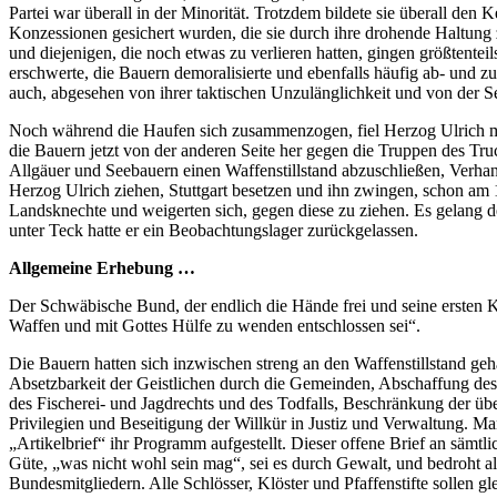
Partei war überall in der Minorität. Trotzdem bildete sie überall de
Konzessionen gesichert wurden, die sie durch ihre drohende Haltung z
und diejenigen, die noch etwas zu verlieren hatten, gingen größtent
erschwerte, die Bauern demoralisierte und ebenfalls häufig ab- und zu
auch, abgesehen von ihrer taktischen Unzulänglichkeit und von der 
Noch während die Haufen sich zusammenzogen, fiel Herzog Ulrich 
die Bauern jetzt von der anderen Seite her gegen die Truppen des Tr
Allgäuer und Seebauern einen Waffenstillstand abzuschließen, Verha
Herzog Ulrich ziehen, Stuttgart besetzen und ihn zwingen, schon am 
Landsknechte und weigerten sich, gegen diese zu ziehen. Es gelang 
unter Teck hatte er ein Beobachtungslager zurückgelassen.
Allgemeine Erhebung …
Der Schwäbische Bund, der endlich die Hände frei und seine ersten Ko
Waffen und mit Gottes Hülfe zu wenden entschlossen sei“.
Die Bauern hatten sich inzwischen streng an den Waffenstillstand geh
Absetzbarkeit der Geistlichen durch die Gemeinden, Abschaffung de
des Fischerei- und Jagdrechts und des Todfalls, Beschränkung der 
Privilegien und Beseitigung der Willkür in Justiz und Verwaltung. Ma
„Artikelbrief“ ihr Programm aufgestellt. Dieser offene Brief an sämtli
Güte, „was nicht wohl sein mag“, sei es durch Gewalt, und bedroht a
Bundesmitgliedern. Alle Schlösser, Klöster und Pfaffenstifte sollen g