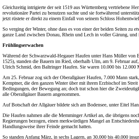
Gleichzeitig intrigierte der seit 1519 aus Württemberg vertriebene He
revolutionäre Partei zu benutzen suchte und sie fortwährend unter
jetzt rüstete er direkt zu einem Einfall von seinem Schloss Hohentwi
So verging der Winter, ohne dass es von einer der beiden Seiten zu
ganze Land zwischen Donau, Rhein und Lech in voller Gärung, und i
Frühlingserwachen
Während der Schwarzwald-Hegauer Haufen unter Hans Müller von Bul
1525), standen die Bauern im Ried, oberhalb Ulm, am 9. Februar auf,
Ulrich Schmid, den Baltringer Haufen. Sie waren 10.000 bis 12.000 
Am 25. Februar zog sich der Oberallgäuer Haufen, 7.000 Mann stark
Kemptner, die den ganzen Winter über mit ihrem Erzbischof im Strei
Bedingungen, der Bewegung an; doch trat schon hier die Zweideutig
alle Oberallgäuer Bauern angenommen.
Auf Botschaft der Allgäuer bildete sich am Bodensee, unter Eitel Han
Die Haufen nahmen alle die Memminger Artikel an, die übrigens noch
Regierungen bezogen, einen merkwürdigen Mangel an Entschiedenheit
Handlungsweise ihrer Feinde gemacht hatten.
So standen Anfang März, in sechs Lagern, an 30.000 bis 40.000 insu