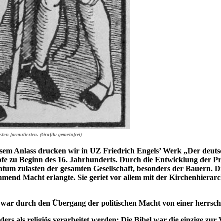
ten formulierten. (Grafik: gemeinfrei)
sem Anlass drucken wir in UZ Friedrich Engels’ Werk „Der deutsc
fe zu Beginn des 16. Jahrhunderts. Durch die Entwicklung der Pro
htum zulasten der gesamten Gesellschaft, besonders der Bauern. 
hmend Macht erlangte. Sie geriet vor allem mit der Kirchenhierarc
, war durch den Übergang der politischen Macht von einer herrsch
ders als religiös verarbeitet werden: Die Bibel war die einzige z