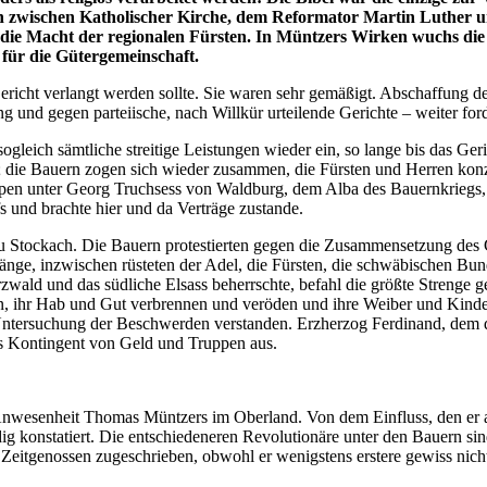
en zwischen Katholischer Kirche, dem Reformator Martin Luther 
m die Macht der regionalen Fürsten. In Müntzers Wirken wuchs die f
 für die Gütergemeinschaft.
richt verlangt werden sollte. Sie waren sehr gemäßigt. Abschaffung d
g und gegen parteiische, nach Willkür urteilende Gerichte – weiter forde
leich sämtliche streitige Leistungen wieder ein, so lange bis das Ger
s; die Bauern zogen sich wieder zusammen, die Fürsten und Herren kon
ppen unter Georg Truchsess von Waldburg, dem Alba des Bauernkriegs, 
 und brachte hier und da Verträge zustande.
ockach. Die Bauern protestierten gegen die Zusammensetzung des Geri
änge, inzwischen rüsteten der Adel, die Fürsten, die schwäbischen Bu
ald und das südliche Elsass beherrschte, befahl die größte Strenge ge
en, ihr Hab und Gut verbrennen und veröden und ihre Weiber und Kinde
d Untersuchung der Beschwerden verstanden. Erzherzog Ferdinand, dem d
es Kontingent von Geld und Truppen aus.
 Anwesenheit Thomas Müntzers im Oberland. Von dem Einfluss, den er
ndig konstatiert. Die entschiedeneren Revolutionäre unter den Bauern sin
Zeitgenossen zugeschrieben, obwohl er wenigstens erstere gewiss nicht