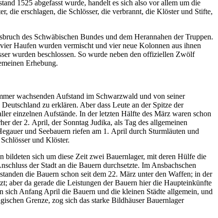
stand 1525 abgefasst wurde, handelt es sich also vor allem um die
 die erschlagen, die Schlösser, die verbrannt, die Klöster und Stifte,
ragsbruch des Schwäbischen Bundes und dem Herannahen der Truppen.
e vier Haufen wurden vermischt und vier neue Kolonnen aus ihnen
össer wurden beschlossen. So wurde neben den offiziellen Zwölf
lgemeinen Erhebung.
n immer wachsenden Aufstand im Schwarzwald und von seiner
 Deutschland zu erklären. Aber dass Leute an der Spitze der
ller einzelnen Aufstände. In der letzten Hälfte des März waren schon
r der 2. April, der Sonntag Judika, als Tag des allgemeinen
 Hegauer und Seebauern riefen am 1. April durch Sturmläuten und
 Schlösser und Klöster.
 bildeten sich um diese Zeit zwei Bauernlager, mit deren Hülfe die
Anschluss der Stadt an die Bauern durchsetzte. Im Ansbachschen
 standen die Bauern schon seit dem 22. März unter den Waffen; in der
t; aber da gerade die Leistungen der Bauern hier die Haupteinkünfte
 sich Anfang April die Bauern und die kleinen Städte allgemein, und
gischen Grenze, zog sich das starke Bildhäuser Bauernlager