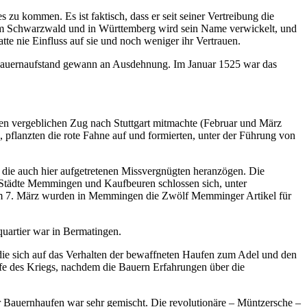
 zu kommen. Es ist faktisch, dass er seit seiner Vertreibung die
 im Schwarzwald und in Württemberg wird sein Name verwickelt, und
te nie Einfluss auf sie und noch weniger ihr Vertrauen.
er Bauernaufstand gewann an Ausdehnung. Im Januar 1525 war das
n vergeblichen Zug nach Stuttgart mitmachte (Februar und März
 pflanzten die rote Fahne auf und formierten, unter der Führung von
die auch hier aufgetretenen Missvergnügten heranzögen. Die
e Städte Memmingen und Kaufbeuren schlossen sich, unter
. Am 7. März wurden in Memmingen die Zwölf Memminger Artikel für
quartier war in Bermatingen.
die sich auf das Verhalten der bewaffneten Haufen zum Adel und den
fe des Kriegs, nachdem die Bauern Erfahrungen über die
r Bauernhaufen war sehr gemischt. Die revolutionäre – Müntzersche –