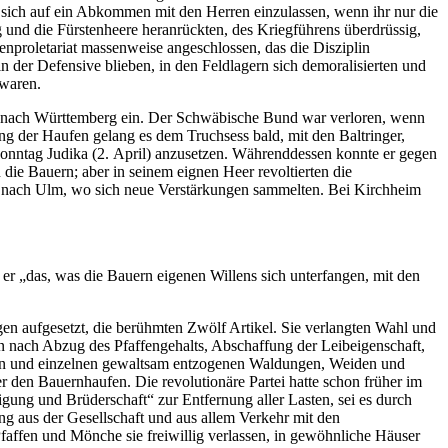
t, sich auf ein Abkommen mit den Herren einzulassen, wenn ihr nur die
g und die Fürstenheere heranrückten, des Kriegführens überdrüssig,
enproletariat massenweise angeschlossen, das die Disziplin
in der Defensive blieben, in den Feldlagern sich demoralisierten und
 waren.
 nach Württemberg ein. Der Schwäbische Bund war verloren, wenn
ng der Haufen gelang es dem Truchsess bald, mit den Baltringer,
onntag Judika (2. April) anzusetzen. Währenddessen konnte er gegen
ie Bauern; aber in seinem eignen Heer revoltierten die
er nach Ulm, wo sich neue Verstärkungen sammelten. Bei Kirchheim
 er „das, was die Bauern eigenen Willens sich unterfangen, mit den
gen aufgesetzt, die berühmten Zwölf Artikel. Sie verlangten Wahl und
 nach Abzug des Pfaffengehalts, Abschaffung der Leibeigenschaft,
nden und einzelnen gewaltsam entzogenen Waldungen, Weiden und
er den Bauernhaufen. Die revolutionäre Partei hatte schon früher im
inigung und Brüderschaft“ zur Entfernung aller Lasten, sei es durch
ng aus der Gesellschaft und aus allem Verkehr mit den
 Pfaffen und Mönche sie freiwillig verlassen, in gewöhnliche Häuser