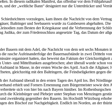
ießen. In diesem radikalen Manifest, das offenbar vor dem Frühjahrsauf
 und der „weltliche Bann“ designiert nur die Unterdrücker und Verräter,
n Schiedsrichtern vorzulegen, kam ihnen die Nachricht von dem Vert
lgäuer, Baltringer und Seebauern wurde zu Gaisbeuren abgehalten. Di
rer Kleinodien zum Besten der Kriegskasse und die Verbrennung der Schl
ntag Judika, der zum Friedensschluss angesetzte Tag, das Datum der al
e der Bauern mit dem Adel, die Nachricht von dem seit sechs Monate
 die rasche Aufeinanderfolge der Bauernaufstände in zwei Dritteln von
ssäre organisiert hatten, das beweist das Faktum der Gleichzeitigkeit a
nter- und Mittelfranken ausgebrochen; aber überall wurde schon vorhe
Aufstand in Masse, in der ersten Woche des April. Auch die Allgäuer,
ten, gleichzeitig mit den Baltringern, die Feindseligkeiten gegen die
der Aufstand überall in den ersten Tagen des April los. Bei Nördlingen
 Oberhand erhielt und Forners Ernennung zum Bürgermeister sowie den 
 verbreitete sich von hier bis nach Bayern hinüber. Im Rothenburgschen
rch die Kleinbürger und Plebejer unter Stephan von Menzingen gestürz
d und zweideutig gegenüber den Bauern. Im Hochstift Würzburg erhoben
gen den Bischof zur Nachgiebigkeit. Endlich im Norden, an der thürin