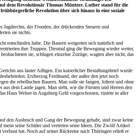
und dem Revolutionär Thomas Müntzer. Luther stand für die
rühbürgerliche Revolution über sich hinaus in eine soziale
es Jagdrechts, der Fronden, der drückenden Steuern und
rten sie nichts.
icht entschieden habe. Die Bauern weigerten sich natürlich und
zentrierten ihre Truppen. Diesmal ging die Bewegung wieder weiter,
beobachteten sie, schlugen einzelne Zuzüge, wagten aber nicht, das
chts aus lauter Adligen. Ein kaiserlicher Bestallungsbrief wurde
ndesbehörden. Erzherzog Ferdinand, der außer den jetzt noch
gen die rebellischen Bauern. Man solle sie fangen, foltern und ohne
r aus dem Lande jagen. Man sieht, wie die Fürsten und Herren den
as Haus Welser in Augsburg Geld vorgeschossen, rüstete in aller
 auf den Ausbruch und Gang der Bewegung gehabt, sind zwar keine
d meist seine Schüler und vertreten seine Ideen. Die Zwölf Artikel
 verfasst hat. Noch auf seiner Rückreise nach Thüringen erließ er