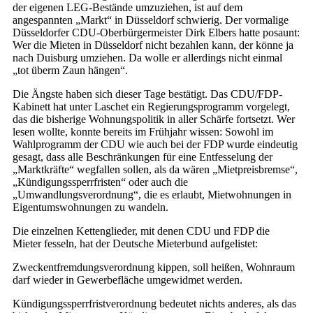
der eigenen LEG-Bestände umzuziehen, ist auf dem
angespannten „Markt“ in Düsseldorf schwierig. Der vormalige
Düsseldorfer CDU-Oberbürgermeister Dirk Elbers hatte posaunt:
Wer die Mieten in Düsseldorf nicht bezahlen kann, der könne ja
nach Duisburg umziehen. Da wolle er allerdings nicht einmal
„tot überm Zaun hängen“.
Die Ängste haben sich dieser Tage bestätigt. Das CDU/FDP-
Kabinett hat unter Laschet ein Regierungsprogramm vorgelegt,
das die bisherige Wohnungspolitik in aller Schärfe fortsetzt. Wer
lesen wollte, konnte bereits im Frühjahr wissen: Sowohl im
Wahlprogramm der CDU wie auch bei der FDP wurde eindeutig
gesagt, dass alle Beschränkungen für eine Entfesselung der
„Marktkräfte“ wegfallen sollen, als da wären „Mietpreisbremse“,
„Kündigungssperrfristen“ oder auch die
„Umwandlungsverordnung“, die es erlaubt, Mietwohnungen in
Eigentumswohnungen zu wandeln.
Die einzelnen Kettenglieder, mit denen CDU und FDP die
Mieter fesseln, hat der Deutsche Mieterbund aufgelistet:
Zweckentfremdungsverordnung kippen, soll heißen, Wohnraum
darf wieder in Gewerbefläche umgewidmet werden.
Kündigungssperrfristverordnung bedeutet nichts anderes, als das