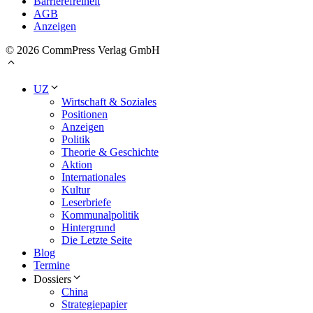
Barrierefreiheit
AGB
Anzeigen
© 2026 CommPress Verlag GmbH
UZ
Wirtschaft & Soziales
Positionen
Anzeigen
Politik
Theorie & Geschichte
Aktion
Internationales
Kultur
Leserbriefe
Kommunalpolitik
Hintergrund
Die Letzte Seite
Blog
Termine
Dossiers
China
Strategiepapier