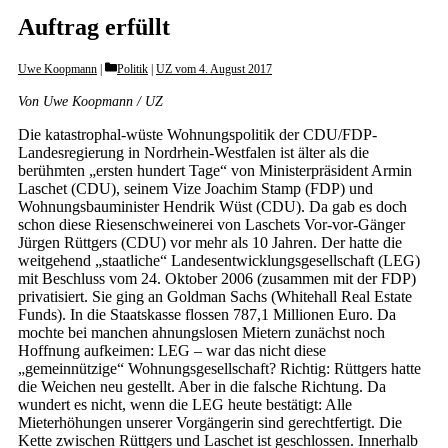
Auftrag erfüllt
Categories
Uwe Koopmann
Politik
|
UZ vom 4. August 2017
Von Uwe Koopmann / UZ
Die katastrophal-wüste Wohnungspolitik der CDU/FDP-
Landesregierung in Nordrhein-Westfalen ist älter als die
berühmten „ersten hundert Tage“ von Ministerpräsident Armin
Laschet (CDU), seinem Vize Joachim Stamp (FDP) und
Wohnungsbauminister Hendrik Wüst (CDU). Da gab es doch
schon diese Riesenschweinerei von Laschets Vor-vor-Gänger
Jürgen Rüttgers (CDU) vor mehr als 10 Jahren. Der hatte die
weitgehend „staatliche“ Landesentwicklungsgesellschaft (LEG)
mit Beschluss vom 24. Oktober 2006 (zusammen mit der FDP)
privatisiert. Sie ging an Goldman Sachs (Whitehall Real Estate
Funds). In die Staatskasse flossen 787,1 Millionen Euro. Da
mochte bei manchen ahnungslosen Mietern zunächst noch
Hoffnung aufkeimen: LEG – war das nicht diese
„gemeinnützige“ Wohnungsgesellschaft? Richtig: Rüttgers hatte
die Weichen neu gestellt. Aber in die falsche Richtung. Da
wundert es nicht, wenn die LEG heute bestätigt: Alle
Mieterhöhungen unserer Vorgängerin sind gerechtfertigt. Die
Kette zwischen Rüttgers und Laschet ist geschlossen. Innerhalb