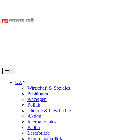
Skip
to
content
Menu
UZ
Wirtschaft & Soziales
Positionen
Anzeigen
Politik
Theorie & Geschichte
Aktion
Internationales
Kultur
Leserbriefe
Kommunalpolitik