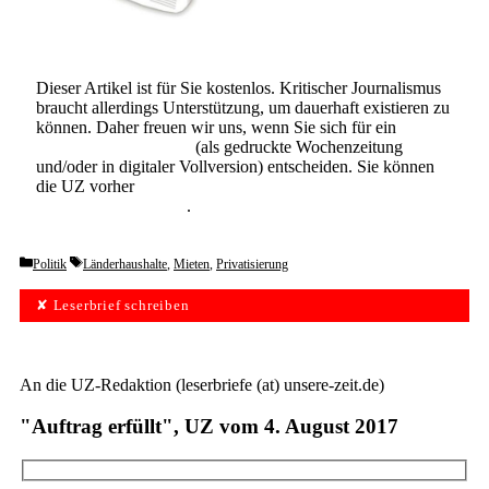
Dieser Artikel ist für Sie kostenlos. Kritischer Journalismus
braucht allerdings Unterstützung, um dauerhaft existieren zu
können. Daher freuen wir uns, wenn Sie sich für ein
Abonnement der UZ
(als gedruckte Wochenzeitung
und/oder in digitaler Vollversion) entscheiden. Sie können
die UZ vorher
6 Wochen lang kostenlos und
unverbindlich testen
.
Categories
Tags
Politik
Länderhaushalte
,
Mieten
,
Privatisierung
✘ Leserbrief schreiben
An die UZ-Redaktion (leserbriefe (at) unsere-zeit.de)
"Auftrag erfüllt", UZ vom 4. August 2017