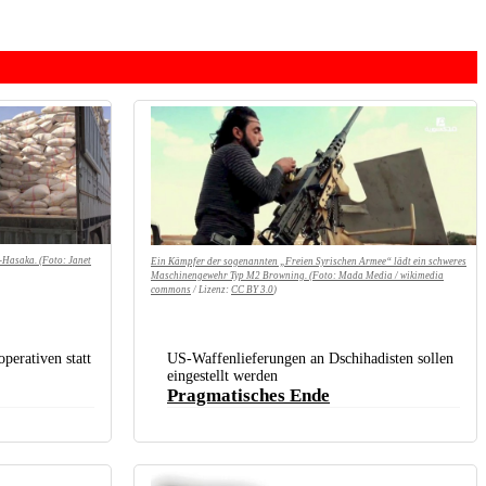
l-Hasaka. (Foto:
Janet
Ein Kämpfer der sogenannten „Freien Syrischen Armee“ lädt ein schweres
Maschinengewehr Typ M2 Browning. (Foto:
Mada Media / wikimedia
commons
/ Lizenz:
CC BY 3.0
)
perativen statt
US-Waffenlieferungen an Dschihadisten sollen
eingestellt werden
Pragmatisches Ende