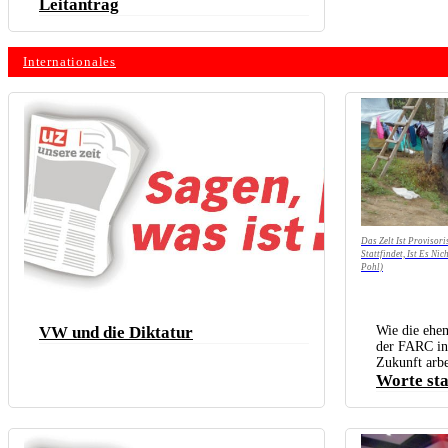
Leitantrag
Internationales
Das Zelt Ist Provisor
Stattfindet, Ist Es Ni
Pohl)
VW und die Diktatur
Wie die ehem
der FARC in
Zukunft arbe
Worte sta