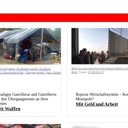
Mehl aus einer kooperativ betriebenen Mühle in a
isch Aufgebaut, Die Bildungsarbeit, Die Darin
Biehl
/ Lizenz:
CC BY-SA 2.0
)
cht. Schulstunde In Der „Übergangszone“. (foto: Günter
aligen Guerilleras und Guerilleros
Rojavas Wirtschaftssystem – Koo
 den Übergangszonen an ihrer
Monopole?
iten
Mit Geld und Arbeit
tt Waffen