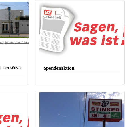
rategien aus (Foto:
Voskos
n unerwünscht
Spendenaktion