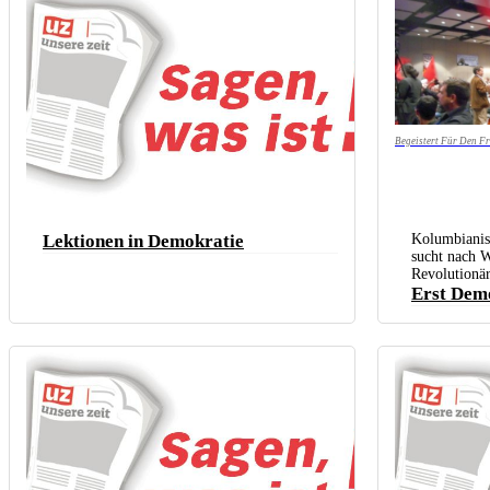
Begeistert Für Den Fr
Lektionen in Demokratie
Kolumbianis
sucht nach W
Revolutionä
Erst Demo