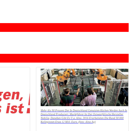
Mehr Als 90 Prozent Der In Deutschland Genutzten Küchen Werden Auch In
Deutschland Produziert. Marktführer Ist Der Ostwestfälische Hersteller
Nobilia, Daneben Gibt Es U.a. Alno. 2016 Erarbeiteten Die Rund 30 000
Kolleginnen Etwa 12 Mill. Euro. (foto: Alno Ag)