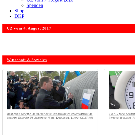
Spenden
Shop
DKP
UZ vom 4. August 2017
Wirtschaft & Soziales
Baubeginn der Pipeline im Jahr 2010. Die beteiligten Unternehmen sind
5 vor 12 für die Arbei
heute im Visier der US-Regierung. (Foto:
Kremlin.ru
/ Lizenz:
CC BY 4.0
)
Personalausgleich (F