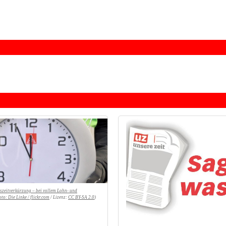
tszeitverkürzung – bei vollem Lohn- und
oto:
Die Linke / flickr.com
/ Lizenz:
CC BY-SA 2.0
)