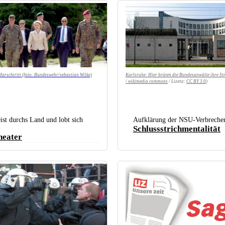
arschtritt (foto: Bundeswehr/sebastian Wilke)
Karlsruhe: Hier brüten die Bundesanwälte ihre St
/ wikimedia commons
/ Lizenz:
CC BY 3.0
)
eist durchs Land und lobt sich
Aufklärung der NSU-Verbreche
Schlussstrichmentalität
eater