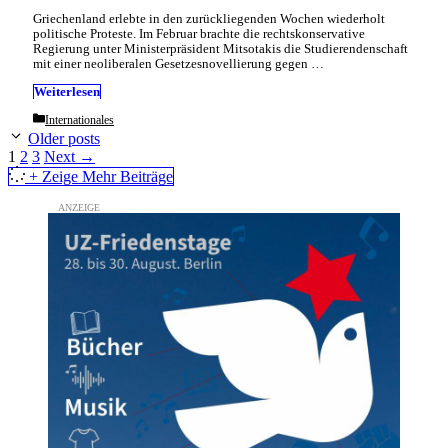
Griechenland erlebte in den zurückliegenden Wochen wiederholt
politische Proteste. Im Februar brachte die rechtskonservative
Regierung unter Ministerpräsident Mitsotakis die Studierendenschaft
mit einer neoliberalen Gesetzesnovellierung gegen …
Weiterlesen
Categories
Internationales
Older posts
Page
Page
Page
1
2
3
Next
→
+ Zeige Mehr Beiträge