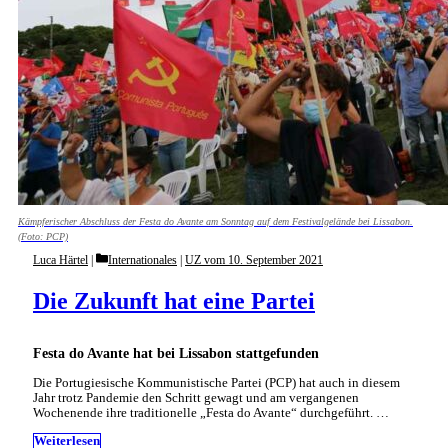
Kämpferischer Abschluss der Festa do Avante am Sonntag auf dem Festivalgelände bei Lissabon.
(Foto: PCP)
Categories
Luca Härtel
Internationales
|
UZ vom 10. September 2021
Die Zukunft hat eine Partei
Festa do Avante hat bei Lissabon stattgefunden
Die Portugiesische Kommunistische Partei (PCP) hat auch in diesem
Jahr trotz Pandemie den Schritt gewagt und am vergangenen
Wochenende ihre traditionelle „Festa do Avante“ durchgeführt. …
Weiterlesen