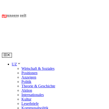
Skip
to
content
Menu
UZ
Wirtschaft & Soziales
Positionen
Anzeigen
Politik
Theorie & Geschichte
Aktion
Internationales
Kultur
Leserbriefe
Kommunalpolitik