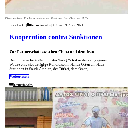
Diese iranische Karikatur zeichnet das Verhältnis Iran-China als Idylle.
Categories
Luca Härtel
Internationales
|
UZ vom 9. April 2021
Kooperation contra Sanktionen
Zur Partnerschaft zwischen China und dem Iran
Der chinesische Außenminister Wang Yi trat in der vergangenen
Woche eine siebentägige Rundreise im Nahen Osten an. Nach
Stationen in Saudi-Arabien, der Türkei, dem Oman, …
Weiterlesen
Categories
Internationales