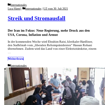
Categories
Internationales
Categories
Luca Härtel
Internationales
|
UZ vom 30. Juli 2021
Streik und Stromausfall
Der Iran im Fokus: Neue Regierung, mehr Druck aus den
USA, Corona, Inflation und Armut
In der kommenden Woche wird Ebrahim Raisi, klerikaler Hardliner,
den Staffelstab vom „liberalen Reformpräsidenten“ Hassan Rohani
übernehmen. Zudem wird das Land von einer Elektrizitätskrise, einem
…
Weiterlesen
Categories
Internationales