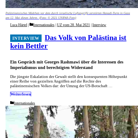
Palästinensisches Mädchen vor dem durch israelische Luftangriffe zerstörten Hanadi-Turm in Gaza
am 12. Mai dieses Jahres. (Foto: © 2021 UNRWA Foto)
Categories
Luca Härtel
Internationales
|
UZ vom 28. Mai 2021
|
Interview
Das Volk von Palästina ist
kein Bettler
Ein Gespräch mit Georges Rashmawi über die Interessen des
Imperialismus und berechtigten Widerstand
Die jüngste Eskalation der Gewalt stellt den konsequenten Höhepunkt
einer Reihe von gezielten Angriffen auf die Rechte des
palästinensischen Volkes dar: der Umzug der US-Botschaft …
Weiterlesen
Categories
Internationales