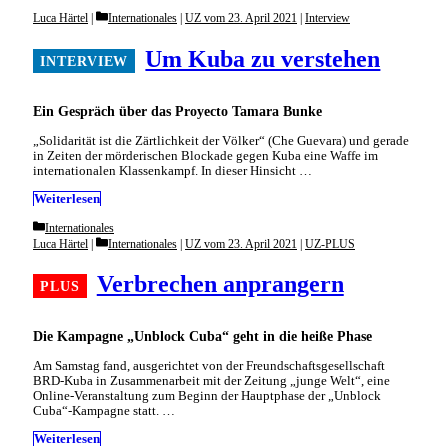
Categories
Luca Härtel
Internationales
|
UZ vom 23. April 2021
|
Interview
Um Kuba zu verstehen
Ein Gespräch über das Proyecto Tamara Bunke
„Solidarität ist die Zärtlichkeit der Völker“ (Che Guevara) und gerade
in Zeiten der mörderischen Blockade gegen Kuba eine Waffe im
internationalen Klassenkampf. In dieser Hinsicht …
Weiterlesen
Categories
Internationales
Categories
Luca Härtel
Internationales
|
UZ vom 23. April 2021
|
UZ-PLUS
Verbrechen anprangern
Die Kampagne „Unblock Cuba“ geht in die heiße Phase
Am Samstag fand, ausgerichtet von der Freundschaftsgesellschaft
BRD-Kuba in Zusammenarbeit mit der Zeitung „junge Welt“, eine
Online-Veranstaltung zum Beginn der Hauptphase der „Unblock
Cuba“-Kampagne statt. …
Weiterlesen