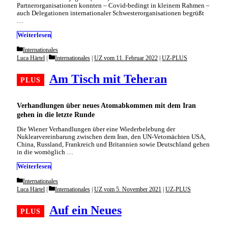
Partnerorganisationen konnten – Covid-bedingt in kleinem Rahmen –
auch Delegationen internationaler Schwesterorganisationen begrüßt
…
Weiterlesen
Categories
Internationales
Categories
Luca Härtel
Internationales
|
UZ vom 11. Februar 2022
|
UZ-PLUS
Am Tisch mit Teheran
Verhandlungen über neues Atomabkommen mit dem Iran
gehen in die letzte Runde
Die Wiener Verhandlungen über eine Wiederbelebung der
Nuklearvereinbarung zwischen dem Iran, den UN-Vetomächten USA,
China, Russland, Frankreich und Britannien sowie Deutschland gehen
in die womöglich …
Weiterlesen
Categories
Internationales
Categories
Luca Härtel
Internationales
|
UZ vom 5. November 2021
|
UZ-PLUS
Auf ein Neues