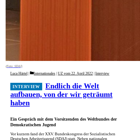
(Foto: SDAJ)
Categories
Luca Härtel
Internationales
|
UZ vom 22. April 2022
|
Interview
Endlich die Welt
aufbauen, von der wir geträumt
haben
Ein Gespräch mit dem Vorsitzenden des Weltbundes der
Demokratischen Jugend
Vor kurzem fand der XXV. Bundeskongress der Sozialistischen
Deutschen Arbeiterjugend (SDAJ) statt. Neben nationalen