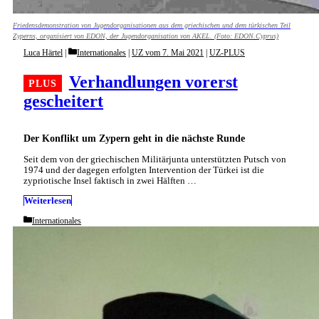
Friedensdemonstration von Jugendorganisationen aus dem griechischen und dem türkischen Teil
Zyperns, organisiert von EDON, der Jugendorganisation von AKEL. (Foto: EDON.Cyprus)
Categories
Luca Härtel
Internationales
|
UZ vom 7. Mai 2021
|
UZ-PLUS
Verhandlungen vorerst
gescheitert
Der Konflikt um Zypern geht in die nächste Runde
Seit dem von der griechischen Militärjunta unterstützten Putsch von
1974 und der dagegen erfolgten Intervention der Türkei ist die
zypriotische Insel faktisch in zwei Hälften …
Weiterlesen
Categories
Internationales