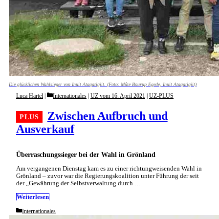
Die glücklichen Wahlsieger von Inuit Ataqatigiit. (Foto: Múte Bourup Egede, Inuit Ataqatigiit)
Categories
Luca Härtel
Internationales
|
UZ vom 16. April 2021
|
UZ-PLUS
Zwischen Aufbruch und
Ausverkauf
Überraschungssieger bei der Wahl in Grönland
Am vergangenen Dienstag kam es zu einer richtungweisenden Wahl in
Grönland – zuvor war die Regierungskoalition unter Führung der seit
der „Gewährung der Selbstverwaltung durch …
Weiterlesen
Categories
Internationales