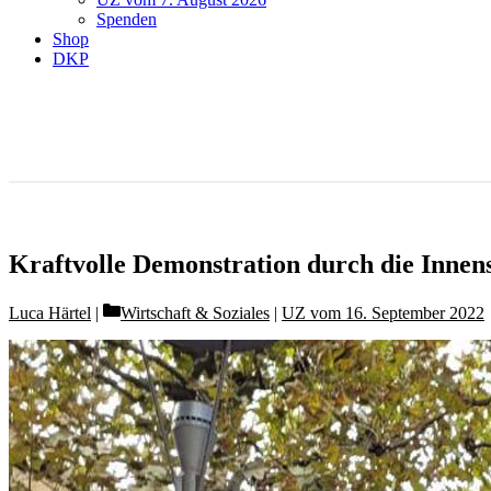
Spenden
Shop
DKP
Kraftvolle Demonstration durch die Innen
Categories
Luca Härtel
Wirtschaft & Soziales
|
UZ vom 16. September 2022