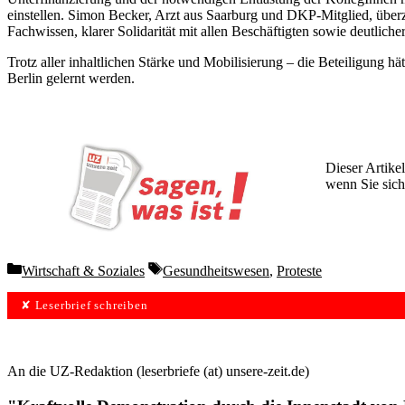
einstellen. Simon Becker, Arzt aus Saarburg und DKP-Mitglied, überze
Fachwissen, klarer Solidarität mit allen Beschäftigten sowie deutlich
Trotz aller inhaltlichen Stärke und Mobilisierung – die Beteiligung 
Berlin gelernt werden.
Dieser Artikel
wenn Sie sich
Wochen lang 
Categories
Tags
Wirtschaft & Soziales
Gesundheitswesen
,
Proteste
✘ Leserbrief schreiben
An die UZ-Redaktion (leserbriefe (at) unsere-zeit.de)