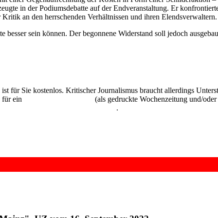
ugte in der Podiumsdebatte auf der Endveranstaltung. Er konfrontierte 
er Kritik an den herrschenden Verhältnissen und ihren Elendsverwaltern.
hätte besser sein können. Der begonnene Widerstand soll jedoch ausgeb
 ist für Sie kostenlos. Kritischer Journalismus braucht allerdings Unte
 für ein
Abonnement der UZ
(als gedruckte Wochenzeitung und/oder i
kostenlos und unverbindlich testen
.