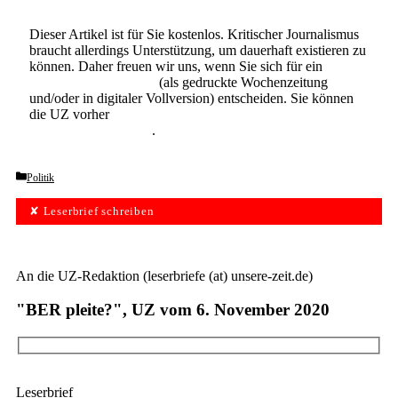
Dieser Artikel ist für Sie kostenlos. Kritischer Journalismus
braucht allerdings Unterstützung, um dauerhaft existieren zu
können. Daher freuen wir uns, wenn Sie sich für ein
Abonnement der UZ
(als gedruckte Wochenzeitung
und/oder in digitaler Vollversion) entscheiden. Sie können
die UZ vorher
6 Wochen lang kostenlos und
unverbindlich testen
.
Categories
Politik
✘ Leserbrief schreiben
An die UZ-Redaktion (leserbriefe (at) unsere-zeit.de)
"BER pleite?", UZ vom 6. November 2020
Leserbrief