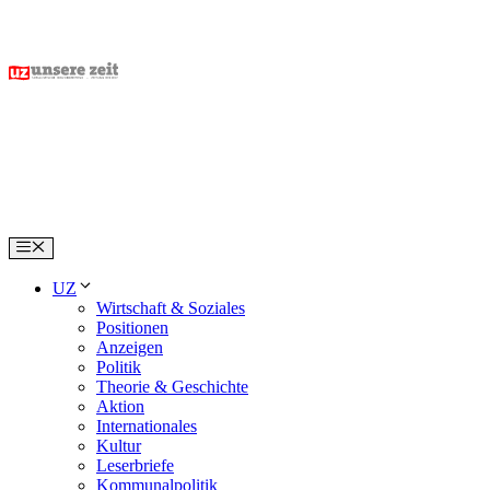
Skip
to
content
Menu
UZ
Wirtschaft & Soziales
Positionen
Anzeigen
Politik
Theorie & Geschichte
Aktion
Internationales
Kultur
Leserbriefe
Kommunalpolitik