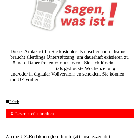
Dieser Artikel ist für Sie kostenlos. Kritischer Journalismus
braucht allerdings Unterstützung, um dauerhaft existieren zu
können. Daher freuen wir uns, wenn Sie sich für ein
Abonnement der UZ
(als gedruckte Wochenzeitung
und/oder in digitaler Vollversion) entscheiden. Sie können
die UZ vorher
6 Wochen lang kostenlos und
unverbindlich testen
.
Categories
Politik
✘ Leserbrief schreiben
An die UZ-Redaktion (leserbriefe (at) unsere-zeit.de)