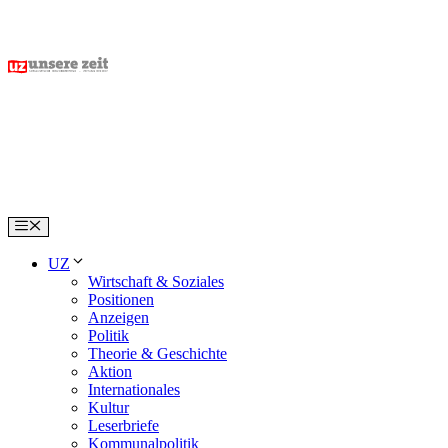
Skip
to
content
Menu
UZ
Wirtschaft & Soziales
Positionen
Anzeigen
Politik
Theorie & Geschichte
Aktion
Internationales
Kultur
Leserbriefe
Kommunalpolitik