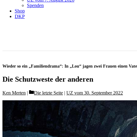
Spenden
Shop
DKP
Wieder so ein „Familiendrama“: In „Lou“ jagen zwei Frauen einen Vater
Die Schutzweste der anderen
Categories
Ken Merten
Die letzte Seite
|
UZ vom 30. September 2022