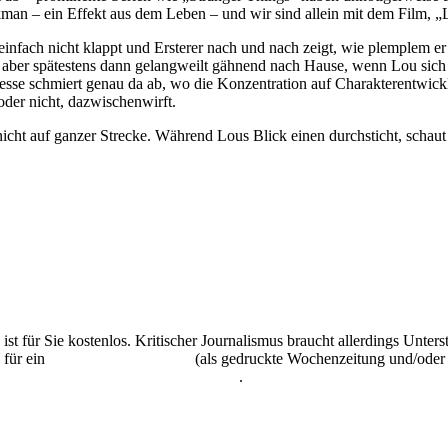
kman – ein Effekt aus dem Leben – und wir sind allein mit dem Film, „
nfach nicht klappt und Ersterer nach und nach zeigt, wie plemplem er
 aber spätestens dann gelangweilt gähnend nach Hause, wenn Lou sich di
esse schmiert genau da ab, wo die Konzentration auf Charakterentwick
oder nicht, dazwischenwirft.
icht auf ganzer Strecke. Während Lous Blick einen durchsticht, scha
 ist für Sie kostenlos. Kritischer Journalismus braucht allerdings Unte
 für ein
Abonnement der UZ
(als gedruckte Wochenzeitung und/oder i
kostenlos und unverbindlich testen
.