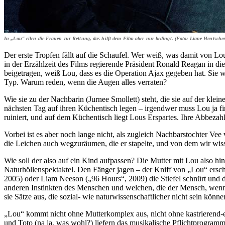
In „Lou“ eilen die Frauen zur Rettung, das hilft dem Film aber nur bedingt. (Foto: Liane Hentsc
Der erste Tropfen fällt auf die Schaufel. Wer weiß, was damit von Lo
in der Erzählzeit des Films regierende Präsident Ronald Reagan in
beigetragen, weiß Lou, dass es die Operation Ajax gegeben hat. Sie wa
Typ. Warum reden, wenn die Augen alles verraten?
Wie sie zu der Nachbarin (Jurnee Smollett) steht, die sie auf der klein
nächsten Tag auf ihren Küchentisch legen – irgendwer muss Lou ja find
ruiniert, und auf dem Küchentisch liegt Lous Erspartes. Ihre Abbezahl
Vorbei ist es aber noch lange nicht, als zugleich Nachbarstochter Vee
die Leichen auch wegzuräumen, die er stapelte, und von dem wir wisse
Wie soll der also auf ein Kind aufpassen? Die Mutter mit Lou also h
Naturhöllenspektaktel. Den Fänger jagen – der Kniff von „Lou“ ersch
2005) oder Liam Neeson („96 Hours“, 2009) die Stiefel schnürt und da
anderen Instinkten des Menschen und welchen, die der Mensch, wenn e
sie Sätze aus, die sozial- wie naturwissenschaftlicher nicht sein könne
„Lou“ kommt nicht ohne Mutterkomplex aus, nicht ohne kastrierend-ei
und Toto (na ja, was wohl?) liefern das musikalische Pflichtprogram