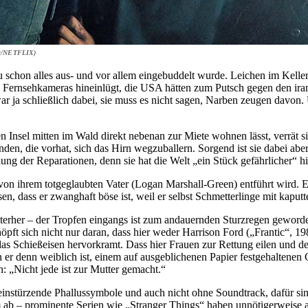
her/NETFLIX)
u schon alles aus- und vor allem eingebuddelt wurde. Leichen im Keller
 die Fernsehkameras hineinlügt, die USA hätten zum Putsch gegen den 
r ja schließlich dabei, sie muss es nicht sagen, Narben zeugen davon. 
en Insel mitten im Wald direkt nebenan zur Miete wohnen lässt, verrät si
en, die vorhat, sich das Hirn wegzuballern. Sorgend ist sie dabei aber
ung der Reparationen, denn sie hat die Welt „ein Stück gefährlicher“ hi
 von ihrem totgeglaubten Vater (Logan Marshall-Green) entführt wird. E
n, dass er zwanghaft böse ist, weil er selbst Schmetterlinge mit kaputt
interher – der Tropfen eingangs ist zum andauernden Sturzregen geword
öpft sich nicht nur daran, dass hier weder Harrison Ford („Frantic“, 
s Schießeisen hervorkramt. Dass hier Frauen zur Rettung eilen und der
r denn weiblich ist, einem auf ausgeblichenen Papier festgehaltenen G
n: „Nicht jede ist zur Mutter gemacht.“
nstürzende Phallussymbole und auch nicht ohne Soundtrack, dafür sind
m ab – prominente Serien wie „Stranger Things“ haben unnötigerweise a