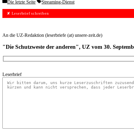
Categories
Tags
Die letzte Seite
Streaming-Dienst
✘ Leserbrief schreiben
An die UZ-Redaktion (leserbriefe (at) unsere-zeit.de)
"Die Schutzweste der anderen", UZ vom 30. Septemb
Leserbrief