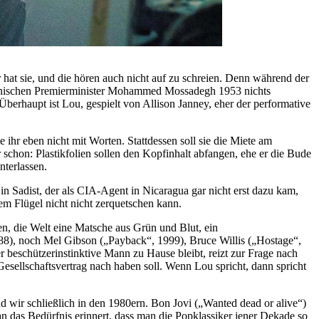
 hat sie, und die hören auch nicht auf zu schreien. Denn während der
iranischen Premierminister Mohammed Mossadegh 1953 nichts
Überhaupt ist Lou, gespielt von Allison Janney, eher der performative
e ihr eben nicht mit Worten. Stattdessen soll sie die Miete am
 schon: Plastikfolien sollen den Kopfinhalt abfangen, ehe er die Bude
nterlassen.
in Sadist, der als CIA-Agent in Nicaragua gar nicht erst dazu kam,
em Flügel nicht nicht zerquetschen kann.
en, die Welt eine Matsche aus Grün und Blut, ein
1988), noch Mel Gibson („Payback“, 1999), Bruce Willis („Hostage“,
 beschützerinstinktive Mann zu Hause bleibt, reizt zur Frage nach
esellschaftsvertrag nach haben soll. Wenn Lou spricht, dann spricht
 wir schließlich in den 1980ern. Bon Jovi („Wanted dead or alive“)
n das Bedürfnis erinnert, dass man die Popklassiker jener Dekade so