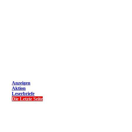
Anzeigen
Aktion
Leserbriefe
Die Letzte Seite