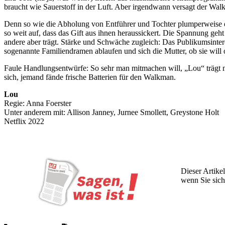
braucht wie Sauerstoff in der Luft. Aber irgendwann versagt der Wal
Denn so wie die Abholung von Entführer und Tochter plumperweise ei
so weit auf, dass das Gift aus ihnen heraussickert. Die Spannung geht
andere aber trägt. Stärke und Schwäche zugleich: Das Publikumsinter
sogenannte Familiendramen ablaufen und sich die Mutter, ob sie will 
Faule Handlungsentwürfe: So sehr man mitmachen will, „Lou“ trägt n
sich, jemand fände frische Batterien für den Walkman.
Lou
Regie: Anna Foerster
Unter anderem mit: Allison Janney, Jurnee Smollett, Greystone Holt
Netflix 2022
Dieser Artikel
wenn Sie sich
Wochen lang 