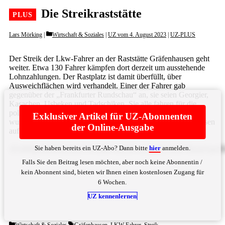
Die Streikraststätte
Categories
Lars Mörking
Wirtschaft & Soziales
|
UZ vom 4. August 2023
|
UZ-PLUS
Der Streik der Lkw-Fahrer an der Raststätte Gräfenhausen geht
weiter. Etwa 130 Fahrer kämpfen dort derzeit um ausstehende
Lohnzahlungen. Der Rastplatz ist damit überfüllt, über
Ausweichflächen wird verhandelt. Einer der Fahrer gab
gegenüber der „Frankfurter Rundschau“ an, sie seien Georgier,
Kasachen, Usbeken und Tadschiken. Sie alle fahren für die
polnische Spedition Mazur, gegen die schon im April gestreikt
Exklusiver Artikel für UZ-Abonnenten
wurde. Auch damals war es die Autobahnraststätte Gräfenhausen
der Online-Ausgabe
auf der A5 in Hessen, ... Bitte
hier
anmelden
Sie haben bereits ein UZ-Abo? Dann bitte
hier
anmelden.
ZGllIHp1bSBWZXJzYW1tbHVuZ3NvcnQgZGVyIFN0cmVpa2V
Falls Sie den Beitrag lesen möchten, aber noch keine Abonnentin /
kein Abonnent sind, bieten wir Ihnen einen kostenlosen Zugang für
6 Wochen.
UZ kennenlernen
Categories
Tags