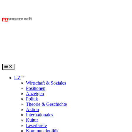
Skip
to
content
Menu
UZ
Wirtschaft & Soziales
Positionen
Anzeigen
Politik
Theorie & Geschichte
Aktion
Internationales
Kultur
Leserbriefe
Kommunalpolitik