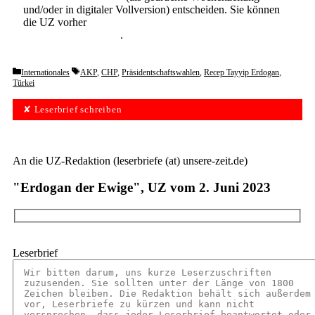
und/oder in digitaler Vollversion) entscheiden. Sie können
die UZ vorher
6 Wochen lang kostenlos und
unverbindlich testen
.
Categories
Tags
Internationales
AKP
,
CHP
,
Präsidentschaftswahlen
,
Recep Tayyip Erdogan
,
Türkei
✘ Leserbrief schreiben
An die UZ-Redaktion (leserbriefe (at) unsere-zeit.de)
"Erdogan der Ewige", UZ vom 2. Juni 2023
Leserbrief