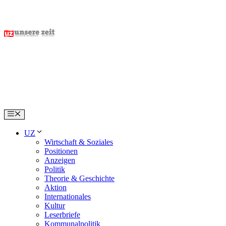
Skip
to
content
Menu
UZ
Wirtschaft & Soziales
Positionen
Anzeigen
Politik
Theorie & Geschichte
Aktion
Internationales
Kultur
Leserbriefe
Kommunalpolitik