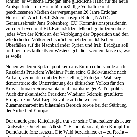
schrieb, er wünsche Erdoğan eine glückliche Hand für die neue
Amtsperiode – ein Hohn für unzählige Verhaftete und
geschlossenen Medien der vergangenen 20 Jahre Erdoğan-
Herrschaft. Auch US-Präsident Joseph Biden, NATO-
Generalsekretär Jens Stoltenberg, EU-Kommissionspräsidentin
von der Leyen und EU-Ratspräsident Michel gratulieren ohne
jedes Wort der Kritik an der Verfolgung der Opposition und den
wiederholten Völkerrechtsbrüchen bei den militärischen
Überfällen auf die Nachbarländer Syrien und Irak. Erdoğan soll
im Lager des kollektiven Westens gehalten werden, koste es, was
es wolle.
Neben weiteren Spitzenpolitikern aus Europa übersandte auch
Russlands Präsident Wladimir Putin seine Glückwünsche nach
Ankara, verbunden mit der Feststellung, Erdoğans Wahlsieg
demonstriere die Unterstützung des türkischen Volkes für den
Kurs nationaler Souveränität und unabhängiger Außenpolitik.
Auch der ukrainische Präsident Wladimir Selenski gratulierte
Erdoğan zum Wahlsieg. Er zähle auf die weitere
Zusammenarbeit im bilateralen Bereich sowie bei der Stärkung
der Sicherheit Europas.
Der unterlegene Kiliçdaroğlu trat vor seine Unterstützer als „euer
Großvater, Onkel und Ältester“. Er rief dazu auf, den Kampf für
Demokratie fortzusetzen. Die Wahl bezeichnete er – zu Recht –