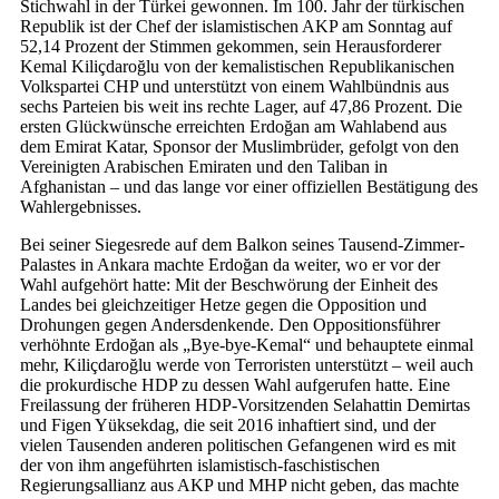
Stichwahl in der Türkei gewonnen. Im 100. Jahr der türkischen
Republik ist der Chef der islamistischen AKP am Sonntag auf
52,14 Prozent der Stimmen gekommen, sein Herausforderer
Kemal Kiliçdaroğlu von der kemalistischen Republikanischen
Volkspartei CHP und unterstützt von einem Wahlbündnis aus
sechs Parteien bis weit ins rechte Lager, auf 47,86 Prozent. Die
ersten Glückwünsche erreichten Erdoğan am Wahlabend aus
dem Emirat Katar, Sponsor der Muslimbrüder, gefolgt von den
Vereinigten Arabischen Emiraten und den Taliban in
Afghanistan – und das lange vor einer offiziellen Bestätigung des
Wahlergebnisses.
Bei seiner Siegesrede auf dem Balkon seines Tausend-Zimmer-
Palastes in Ankara machte Erdoğan da weiter, wo er vor der
Wahl aufgehört hatte: Mit der Beschwörung der Einheit des
Landes bei gleichzeitiger Hetze gegen die Opposition und
Drohungen gegen Andersdenkende. Den Oppositionsführer
verhöhnte Erdoğan als „Bye-bye-Kemal“ und behauptete einmal
mehr, Kiliçdaroğlu werde von Terroristen unterstützt – weil auch
die prokurdische HDP zu dessen Wahl aufgerufen hatte. Eine
Freilassung der früheren HDP-Vorsitzenden Selahattin Demirtas
und Figen Yüksekdag, die seit 2016 inhaftiert sind, und der
vielen Tausenden anderen politischen Gefangenen wird es mit
der von ihm angeführten islamistisch-faschistischen
Regierungsallianz aus AKP und MHP nicht geben, das machte