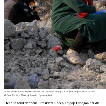
Auch in den Erdbebengebieten war die Unterstützung für Erdoğan ungebrochen. (Foto:
Orhan Erkılıç / Voice of America / gemeinfrei)
Der alte wird der neue: Präsident Recep Tayyip Erdoğan hat die