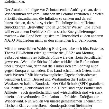
Erdoğan klar.
Der Autokrat kündigte vor Zehntausenden Anhängern an, dem
Wiederaufbau der vom Erdbeben im Februar zerstörten Gebieten
Priorität einzuräumen, die Inflation zu senken und darauf
hinzuarbeiten, dass die syrischen Flüchtlinge in ihre Heimat
zurückkehren, „freiwillig“ und in „ehrbarer Weise“. Die Türkei
will er zu einem Drehkreuz für russische Energielieferungen
machen – das Land beteiligt sich im Unterschied zu den anderen
NATO-Mitgliedern nicht an den einseitigen EU-Sanktionen.
Mit dem neuerlichen Wahlsieg Erdoğans habe sich fürs Erste das
Thema EU-Beitritt erledigt, urteilte die „FAZ“ am Montag.
Selbst bei einem Sieg Kiliçdaroğlus wäre das „kein Selbstläufer“
gewesen. „Wenn die Stichwahl aber wirklich ein Referendum
über Erdoğan war, dann hat die Türkei sich am Sonntag auch
gegen Europa entschieden. Das Land schaut nach Osten, nicht
nach Westen.“ Mit überschwänglichen Ergebenheitsadressen
versuchen Berlin, Brüssel und Washington die Türkei auf
Westkurs zu halten. Bundeskanzler Olaf Scholz (SPD) gratulierte
via Twitter: „Deutschland und die Türkei sind enge Partner und
Alliierte – auch gesellschaftlich und wirtschaftlich sind wir stark
miteinander verbunden. Gratulation an Präsident Erdoğan zur
Wiederwahl. Nun wollen wir unsere gemeinsamen Themen mit
frischem Elan vorantreiben.“ Bundespräsident Steinmeier