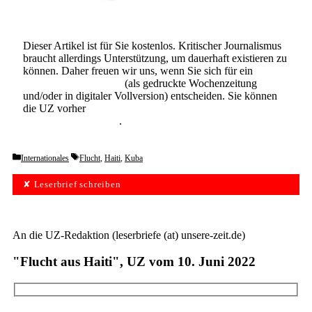
Dieser Artikel ist für Sie kostenlos. Kritischer Journalismus
braucht allerdings Unterstützung, um dauerhaft existieren zu
können. Daher freuen wir uns, wenn Sie sich für ein
Abonnement der UZ
(als gedruckte Wochenzeitung
und/oder in digitaler Vollversion) entscheiden. Sie können
die UZ vorher
6 Wochen lang kostenlos und
unverbindlich testen
.
Categories
Tags
Internationales
Flucht
,
Haiti
,
Kuba
✘ Leserbrief schreiben
An die UZ-Redaktion (leserbriefe (at) unsere-zeit.de)
"Flucht aus Haiti", UZ vom 10. Juni 2022