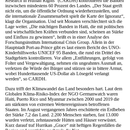
Research in Human Rights“ (CARDH) kontrollieren die Banden
inzwischen mindestens 60 Prozent des Landes. „Der Staat greift
nicht ein, um die öffentliche Ordnung wiederherzustellen, und
die internationale Zusammenarbeit spielt die Karte der Ignoranz“,
klagt die Organisation. Und seit Monaten verschlechtert sich die
Lage weiter. „Die mächtigen Banden in Haiti, die mit politischen
und wirtschaftlichen Kräften verbunden sind, scheinen an Stärke
und Einfluss zu gewinnen“, heißt es in einer Analyse des
Forschungsinstituts International Crisis Group. Allein in der
Hauptstadt Port-au-Prince gibt es laut einem Bericht des UNO-
Kinderhilfswerks UNICEF 95 Banden, die rund ein Drittel des
Stadtgebiets kontrollieren. Vor allem „Entführungen, gefolgt von
Folter und Vergewaltigung, nehmen ein ungeahntes Ausmaß an,
verletzen die Würde der Bürger und stürzen sie in bittere Armut,
wobei Hunderttausende US-Dollar als Lösegeld verlangt
werden“, so CARDH.
Dazu trifft der Klimawandel das Land besonders hart. Laut dem
Globalen Klima-Risiko-Index der NGO Germanwatch waren
Haiti, Puerto Rico und Myanmar zwischen 2000 und 2019 die
am stärksten von extremen Wetterereignissen betroffenen
Staaten. Im August vergangenen Jahres erschütterte ein Erdbeben
der Stärke 7,2 das Land. 2.200 Menschen starben, fast 13.000
wurden verletzt, zehntausende Hütten und Häuser verwüstet.
Kurz darauf traf Hurrikan „Grace“ mit heftigen Regenfällen die