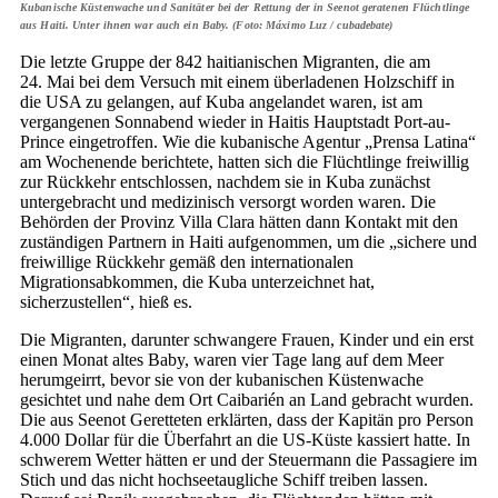
Kubanische Küstenwache und Sanitäter bei der Rettung der in Seenot geratenen Flüchtlinge
aus Haiti. Unter ihnen war auch ein Baby. (Foto: Máximo Luz / cubadebate)
Die letzte Gruppe der 842 haitianischen Migranten, die am
24. Mai bei dem Versuch mit einem überladenen Holzschiff in
die USA zu gelangen, auf Kuba angelandet waren, ist am
vergangenen Sonnabend wieder in Haitis Hauptstadt Port-au-
Prince eingetroffen. Wie die kubanische Agentur „Prensa Latina“
am Wochenende berichtete, hatten sich die Flüchtlinge freiwillig
zur Rückkehr entschlossen, nachdem sie in Kuba zunächst
untergebracht und medizinisch versorgt worden waren. Die
Behörden der Provinz Villa Clara hätten dann Kontakt mit den
zuständigen Partnern in Haiti aufgenommen, um die „sichere und
freiwillige Rückkehr gemäß den internationalen
Migrationsabkommen, die Kuba unterzeichnet hat,
sicherzustellen“, hieß es.
Die Migranten, darunter schwangere Frauen, Kinder und ein erst
einen Monat altes Baby, waren vier Tage lang auf dem Meer
herumgeirrt, bevor sie von der kubanischen Küstenwache
gesichtet und nahe dem Ort Caibarién an Land gebracht wurden.
Die aus Seenot Geretteten erklärten, dass der Kapitän pro Person
4.000 Dollar für die Überfahrt an die US-Küste kassiert hatte. In
schwerem Wetter hätten er und der Steuermann die Passagiere im
Stich und das nicht hochseetaugliche Schiff treiben lassen.