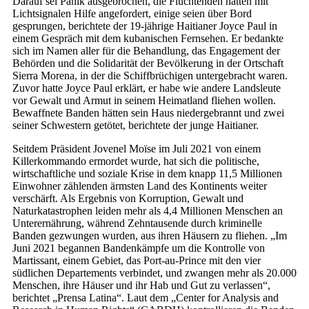
Darauf sei Panik ausgebrochen, die Flüchtenden hätten mit
Lichtsignalen Hilfe angefordert, einige seien über Bord
gesprungen, berichtete der 19-jährige Haitianer Joyce Paul in
einem Gespräch mit dem kubanischen Fernsehen. Er bedankte
sich im Namen aller für die Behandlung, das Engagement der
Behörden und die Solidarität der Bevölkerung in der Ortschaft
Sierra Morena, in der die Schiffbrüchigen untergebracht waren.
Zuvor hatte Joyce Paul erklärt, er habe wie andere Landsleute
vor Gewalt und Armut in seinem Heimatland fliehen wollen.
Bewaffnete Banden hätten sein Haus niedergebrannt und zwei
seiner Schwestern getötet, berichtete der junge Haitianer.
Seitdem Präsident Jovenel Moïse im Juli 2021 von einem
Killerkommando ermordet wurde, hat sich die politische,
wirtschaftliche und soziale Krise in dem knapp 11,5 Millionen
Einwohner zählenden ärmsten Land des Kontinents weiter
verschärft. Als Ergebnis von Korruption, Gewalt und
Naturkatastrophen leiden mehr als 4,4 Millionen Menschen an
Unterernährung, während Zehntausende durch kriminelle
Banden gezwungen wurden, aus ihren Häusern zu fliehen. „Im
Juni 2021 begannen Bandenkämpfe um die Kon­trolle von
Martissant, einem Gebiet, das Port-au-Prince mit den vier
südlichen Departements verbindet, und zwangen mehr als 20.000
Menschen, ihre Häuser und ihr Hab und Gut zu verlassen“,
berichtet „Prensa Latina“. Laut dem „Center for Analysis and