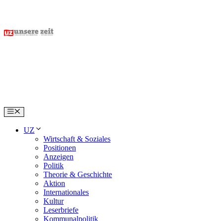
Skip
to
content
Menu
UZ
Wirtschaft & Soziales
Positionen
Anzeigen
Politik
Theorie & Geschichte
Aktion
Internationales
Kultur
Leserbriefe
Kommunalpolitik