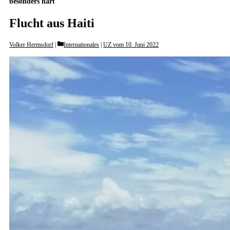
besonders hart
Flucht aus Haiti
Categories
Volker Hermsdorf
Internationales
|
UZ vom 10. Juni 2022