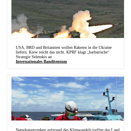
USA, BRD und Britannien wollen Raketen in die Ukraine
liefern. Kiew reicht das nicht. KPRF klagt „barbarische“
Strategie Selenskis an
Internationales Banditentum
Der Mehrfachraketenwerfer des in den USA hergestellten Artillerieabwehrsystems HIMARS soll in
die Ukraine geliefert werden – der Krieg soll so schnell nicht vorbei sein. (Foto: PUBLIC
DOMAIN)
Naturkatastrophen aufgrund des Klimwandels treffen das Land