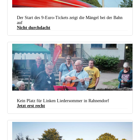
Der Start des 9-Euro-Tickets zeigt die Mängel bei der Bahn
auf
Nicht durchdacht
Ein seltener Anblick dieser Tage: Ein Regionalzug rast seines Weges, pünktlich, ohne Störungen
und Überfüllung. (Foto: Deutsche Bahn AG/Volker Emersleben)
Kein Platz für Linken Liedersommer in Rahnendorf
Jetzt erst recht
Ernst „Ernesto“ Schwarz auf dem Linken Liedersommer 2019 (Foto: freidenker.org)