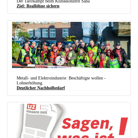
Der Tarifkampf beim Klinikkonzern Sana
Ziel: Reallöhne sichern
Die Beschäftigten der Berliner Charité kämpfen seit Jahren um Entlastung. Ihre Erfolge haben
auch Einfluss auf die Tarifrunde beim Klinikkonzern Sana. Zieht Sana nicht nach, wandern die
Beschäftigten ab. (Foto:
Uwe Hiksch / Flickr /
CC BY-NC-SA 2.0
)
Metall- und Elektroindustrie: Beschäftigte wollen ­
Lohnerhöhung.
Deutlicher Nachholbedarf
Mit ganztägigen Warnstreiks kämpften die Beschäftigten der Metall- und Elektroindustrie 2018
um Lohnerhöhungen. (Foto: Thomas Range)