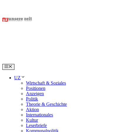
Skip
to
content
Menu
UZ
Wirtschaft & Soziales
Positionen
Anzeigen
Politik
Theorie & Geschichte
Aktion
Internationales
Kultur
Leserbriefe
Kommunalpolitik