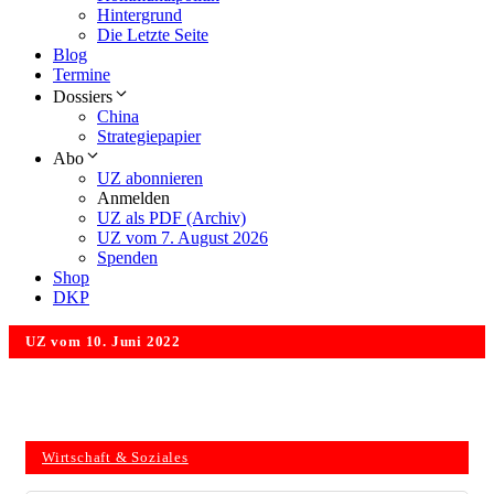
Hintergrund
Die Letzte Seite
Blog
Termine
Dossiers
China
Strategiepapier
Abo
UZ abonnieren
Anmelden
UZ als PDF (Archiv)
UZ vom 7. August 2026
Spenden
Shop
DKP
UZ vom 10. Juni 2022
Wirtschaft & Soziales