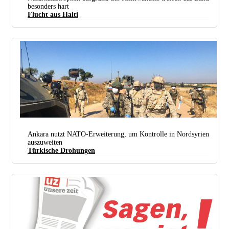
besonders hart
Flucht aus Haiti
Kubanische Küstenwache und Sanitäter bei der Rettung der in Seenot geratenen Flüchtlinge aus
Haiti. Unter ihnen war auch ein Baby. (Foto: Máximo Luz / cubadebate)
Ankara nutzt NATO-Erweiterung, um Kontrolle in Nordsyrien
auszuweiten
Türkische Drohungen
2020 gab es noch gemeinsame Patrouillen des russischen und des türkischen Militärs entlang der
Autobahn M4. (Foto: Russian Ministry of Defence)