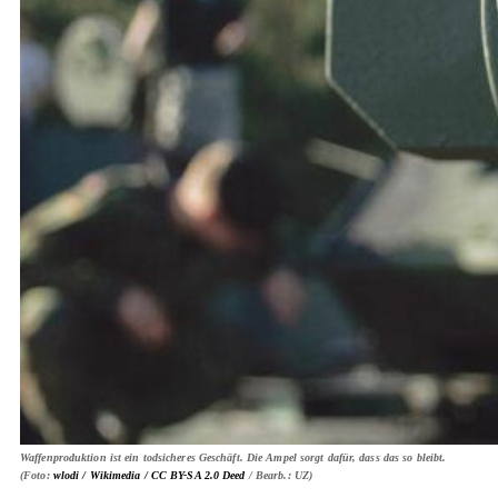
Waffenproduktion ist ein todsicheres Geschäft. Die Ampel sorgt dafür, dass das so bleibt.
(Foto:
wlodi / Wikimedia /
CC BY-SA 2.0 Deed
/ Bearb.: UZ)