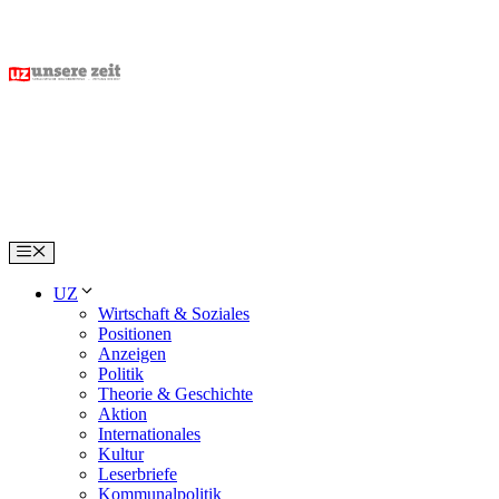
Skip
to
content
Menu
UZ
Wirtschaft & Soziales
Positionen
Anzeigen
Politik
Theorie & Geschichte
Aktion
Internationales
Kultur
Leserbriefe
Kommunalpolitik