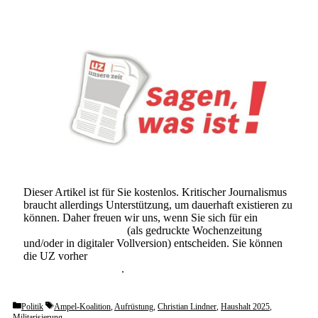
Dieser Artikel ist für Sie kostenlos. Kritischer Journalismus
braucht allerdings Unterstützung, um dauerhaft existieren zu
können. Daher freuen wir uns, wenn Sie sich für ein
Abonnement der UZ
(als gedruckte Wochenzeitung
und/oder in digitaler Vollversion) entscheiden. Sie können
die UZ vorher
6 Wochen lang kostenlos und
unverbindlich testen
.
Categories
Tags
Politik
Ampel-Koalition
,
Aufrüstung
,
Christian Lindner
,
Haushalt 2025
,
Militarisierung