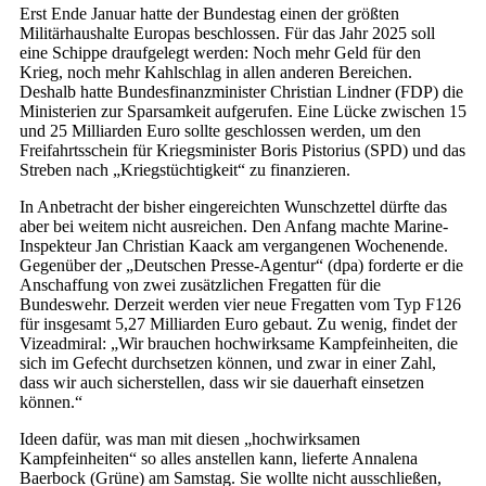
Erst Ende Januar hatte der Bundestag einen der größten
Militärhaushalte Europas beschlossen. Für das Jahr 2025 soll
eine Schippe draufgelegt werden: Noch mehr Geld für den
Krieg, noch mehr Kahlschlag in allen anderen Bereichen.
Deshalb hatte Bundesfinanzminister Christian Lindner (FDP) die
Ministerien zur Sparsamkeit aufgerufen. Eine Lücke zwischen 15
und 25 Milliarden Euro sollte geschlossen werden, um den
Freifahrtsschein für Kriegsminister Boris Pistorius (SPD) und das
Streben nach „Kriegstüchtigkeit“ zu finanzieren.
In Anbetracht der bisher eingereichten Wunschzettel dürfte das
aber bei weitem nicht ausreichen. Den Anfang machte Marine-
Inspekteur Jan Christian Kaack am vergangenen Wochenende.
Gegenüber der „Deutschen Presse-Agentur“ (dpa) forderte er die
Anschaffung von zwei zusätzlichen Fregatten für die
Bundeswehr. Derzeit werden vier neue Fregatten vom Typ F126
für insgesamt 5,27 Milliarden Euro gebaut. Zu wenig, findet der
Vizeadmiral: „Wir brauchen hochwirksame Kampfeinheiten, die
sich im Gefecht durchsetzen können, und zwar in einer Zahl,
dass wir auch sicherstellen, dass wir sie dauerhaft einsetzen
können.“
Ideen dafür, was man mit diesen „hochwirksamen
Kampfeinheiten“ so alles anstellen kann, lieferte Annalena
Baerbock (Grüne) am Samstag. Sie wollte nicht ausschließen,