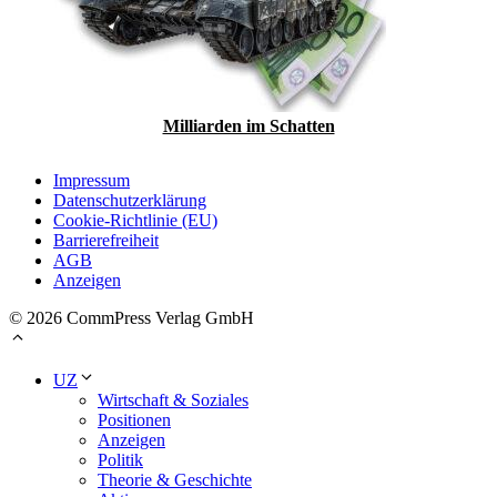
Milliarden im Schatten
Impressum
Datenschutzerklärung
Cookie-Richtlinie (EU)
Barrierefreiheit
AGB
Anzeigen
© 2026 CommPress Verlag GmbH
UZ
Wirtschaft & Soziales
Positionen
Anzeigen
Politik
Theorie & Geschichte