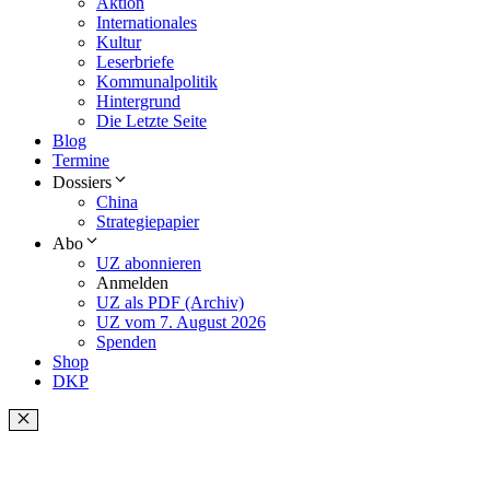
Aktion
Internationales
Kultur
Leserbriefe
Kommunalpolitik
Hintergrund
Die Letzte Seite
Blog
Termine
Dossiers
China
Strategiepapier
Abo
UZ abonnieren
Anmelden
UZ als PDF (Archiv)
UZ vom 7. August 2026
Spenden
Shop
DKP
Schließen