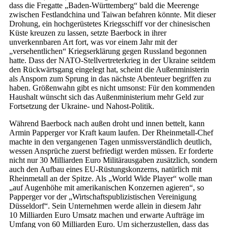
dass die Fregatte „Baden-Württemberg“ bald die Meerenge
zwischen Festlandchina und Taiwan befahren könnte. Mit dieser
Drohung, ein hochgerüstetes Kriegsschiff vor der chinesischen
Küste kreuzen zu lassen, setzte Baerbock in ihrer
unverkennbaren Art fort, was vor einem Jahr mit der
„versehentlichen“ Kriegserklärung gegen Russland begonnen
hatte. Dass der NATO-Stellvertreterkrieg in der Ukraine seitdem
den Rückwärtsgang eingelegt hat, scheint die Außenministerin
als Ansporn zum Sprung in das nächste Abenteuer begriffen zu
haben. Größenwahn gibt es nicht umsonst: Für den kommenden
Haushalt wünscht sich das Außenministerium mehr Geld zur
Fortsetzung der Ukraine- und Nahost-Politik.
Während Baerbock nach außen droht und innen bettelt, kann
Armin Papperger vor Kraft kaum laufen. Der Rheinmetall-Chef
machte in den vergangenen Tagen unmissverständlich deutlich,
wessen Ansprüche zuerst befriedigt werden müssen. Er forderte
nicht nur 30 Milliarden Euro Militärausgaben zusätzlich, sondern
auch den Aufbau eines EU-Rüstungskonzerns, natürlich mit
Rheinmetall an der Spitze. Als „World Wide Player“ wolle man
„auf Augenhöhe mit amerikanischen Konzernen agieren“, so
Papperger vor der „Wirtschaftspublizistischen Vereinigung
Düsseldorf“. Sein Unternehmen werde allein in diesem Jahr
10 Milliarden Euro Umsatz machen und erwarte Aufträge im
Umfang von 60 Milliarden Euro. Um sicherzustellen, dass das