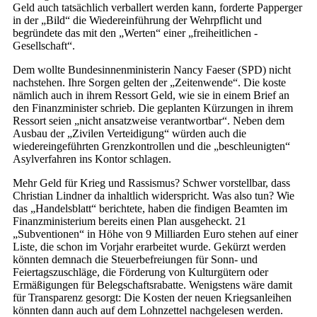
Geld auch tatsächlich verballert werden kann, forderte Papperger
in der „Bild“ die Wiedereinführung der Wehrpflicht und
begründete das mit den „Werten“ einer „freiheitlichen ­
Gesellschaft“.
Dem wollte Bundesinnenministerin Nancy Faeser (SPD) nicht
nachstehen. Ihre Sorgen gelten der „Zeitenwende“. Die koste
nämlich auch in ihrem Ressort Geld, wie sie in einem Brief an
den Finanzminister schrieb. Die geplanten Kürzungen in ihrem
Ressort seien „nicht ansatzweise verantwortbar“. Neben dem
Ausbau der „Zivilen Verteidigung“ würden auch die
wiedereingeführten Grenzkontrollen und die „beschleunigten“
Asylverfahren ins Kontor schlagen.
Mehr Geld für Krieg und Rassismus? Schwer vorstellbar, dass
Christian Lindner da inhaltlich widerspricht. Was also tun? Wie
das „Handelsblatt“ berichtete, haben die findigen Beamten im
Finanzministerium bereits einen Plan ausgeheckt. 21
„Subventionen“ in Höhe von 9 Milliarden Euro stehen auf einer
Liste, die schon im Vorjahr erarbeitet wurde. Gekürzt werden
könnten demnach die Steuerbefreiungen für Sonn- und
Feiertagszuschläge, die Förderung von Kulturgütern oder
Ermäßigungen für Belegschaftsrabatte. Wenigstens wäre damit
für Transparenz gesorgt: Die Kosten der neuen Kriegsanleihen
könnten dann auch auf dem Lohnzettel nachgelesen werden.