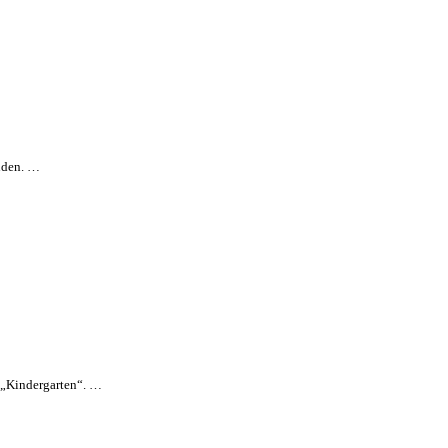
enden. …
s „Kindergarten“. …