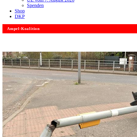
Spenden
Shop
DKP
Ampel-Koalition