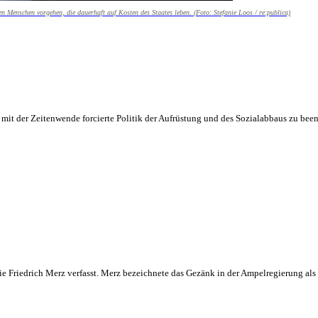
n Menschen vorgehen, die dauerhaft auf Kosten des Staates leben. (Foto: Stefanie Loos / re:publica)
e mit der Zeitenwende forcierte Politik der Aufrüstung und des Sozialabbaus zu be
 sie Friedrich Merz verfasst. Merz bezeichnete das Gezänk in der Ampelregierung al