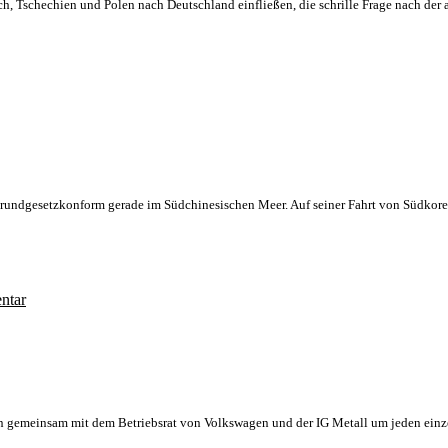
ch, Tschechien und Polen nach Deutschland einfließen, die schrille Frage nach der
rundgesetzkonform gerade im Südchinesischen Meer. Auf seiner Fahrt von Südkorea
ntar
en gemeinsam mit dem Betriebsrat von Volkswagen und der IG Metall um jeden ei