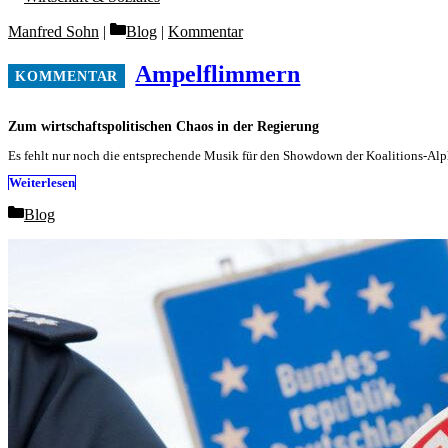
Categories
Manfred Sohn
Blog
|
Kommentar
Ampelflimmern
Zum wirtschaftspolitischen Chaos in der Regierung
Es fehlt nur noch die entsprechende Musik für den Showdown der Koalitions-Alph
Weiterlesen
Categories
Blog