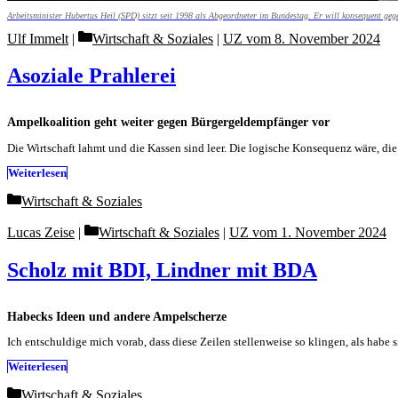
Arbeitsminister Hubertus Heil (SPD) sitzt seit 1998 als Abgeordneter im Bundestag. Er will konsequent gege
Categories
Ulf Immelt
Wirtschaft & Soziales
|
UZ vom 8. November 2024
Asoziale Prahlerei
Ampelkoalition geht weiter gegen Bürgergeldempfänger vor
Die Wirtschaft lahmt und die Kassen sind leer. Die logische Konsequenz wäre, di
Weiterlesen
Categories
Wirtschaft & Soziales
Categories
Lucas Zeise
Wirtschaft & Soziales
|
UZ vom 1. November 2024
Scholz mit BDI, Lindner mit BDA
Habecks Ideen und andere Ampelscherze
Ich entschuldige mich vorab, dass diese Zeilen stellenweise so klingen, als habe
Weiterlesen
Categories
Wirtschaft & Soziales