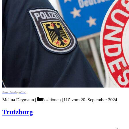
Foto: Bundespolizei
Categories
Melina Deymann
Positionen
|
UZ vom 20. September 2024
Trutzburg