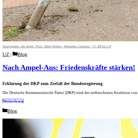
Totalschaden: Die Ampel. (Foto:
Albert Bridge / Wikimedia Commons /
CC BY-SA 2.0
)
Categories
UZ
Blog
Nach Ampel-Aus: Friedenskräfte stärken!
Erklärung der DKP zum Zerfall der Bundesregierung
Die Deutsche Kommunistische Partei (DKP) wird der zerbrochenen Koalition von 
Weiterlesen
Categories
Blog