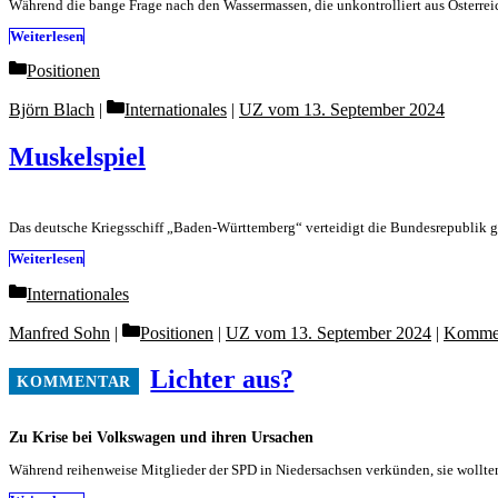
Während die bange Frage nach den Wassermassen, die unkontrolliert aus Österrei
Weiterlesen
Categories
Positionen
Categories
Björn Blach
Internationales
|
UZ vom 13. September 2024
Muskelspiel
Das deutsche Kriegsschiff „Baden-Württemberg“ verteidigt die Bundesrepublik g
Weiterlesen
Categories
Internationales
Categories
Manfred Sohn
Positionen
|
UZ vom 13. September 2024
|
Komme
Lichter aus?
Zu Krise bei Volkswagen und ihren Ursachen
Während reihenweise Mitglieder der SPD in Niedersachsen verkünden, sie wollt