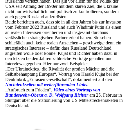
Russlands verletzt haben. Das gilt vor allem für die Politik der
USA seit Anfang der 1990er mit dem klaren Ziel, die Ukraine
nicht nur wirtschaftlich und politisch zu kontrollieren, sondern
auch gegen Russland aufzurüsten.
Beide berichten auch, dass sie in all den Jahren bis zur Invasion
vom Februar 2022 Russland und auch Wladimir Putin als einen
an realen Inte­ressen orientierten und insgesamt durchaus
verlässlichen strategischen Partner erlebt haben. Sie sehen
schließlich auch keine realen Anzeichen – geschweige denn ein
strategisches Inte­resse – dafür, dass Russland Deutschland
angreifen wolle oder könne. Kujat und Richter haben dazu in
den letzten beiden Jahren zahlreiche Vorträge gehalten und
Interviews gegeben. Hier nur zwei Beispiele:
„Der Ukrainekrieg, die Rivalität der großen Mächte und die
Selbstbehauptung Europas“, Vortrag von Harald Kujat bei der
Denkfabrik „Eurasien Gesellschaft“, dokumentiert auf den
Nachdenkseiten mit weiterführenden Links
.
„Aufbruch zum Frieden“,
Video eines Vortrags von
Bundeswehr-Oberst a. D. Wolfgang Richter
am 25. Februar in
Stuttgart über die Stationierung von US-Mittelstreckenraketen in
Deutschland.