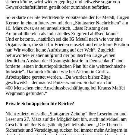
sichern könne, wird wieder gepflegt und teilweise sogar von
Gewerkschaftsführern geteilt oder zumindest befördert.
So erklärte der Stellvertretende Vorsitzende der IG Metall, Jürgen
Kerner, in einem Interview mit den „Stuttgarter Nachrichten“ am
10. März zwar, es sei unrealistisch, „dass Rüstung den
Automobilbereich als industrielles Zugpferd ablösen könne“.
Und er betonte, „natürlich sei die IG Metall nach wie vor eine
Organisation, die sich für Frieden einsetzt und eine klare Position
hat: Wir wollen keine Aufrüstung auf der Welt“. Zugleich
befürwortete er aber aufgrund der politischen Lage „einen
deutlichen Ausbau der Rüstungsindustrie in Deutschland“ und
forderte „einen industriepolitischen Plan für die wehrtechnische
Industrie“. Dadurch könnten wie bei Alstom in Görlitz
Arbeitsplätze gerettet werden. „Da wurden bisher Züge
geschweißt – demnächst Panzerwannen. So hat man für
400 Menschen eine Anschlussbeschäftigung bei Krauss Maffei
Wegmann gefunden.“
Private Schnäppchen für Reiche?
Nicht zuletzt wies die „Stuttgarter Zeitung“ ihre Leserinnen und
Leser am 27. März auf die Möglichkeit hin, auch individuell am
Geschäft mit der Kriegstüchtigkeit teilzuhaben: „Die Themen
Sicherheit und Verteidigung rücken bei immer mehr Anlegern in