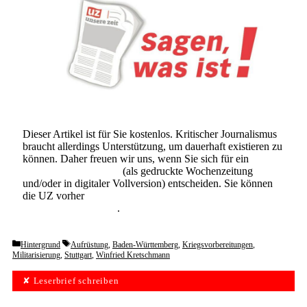
Dieser Artikel ist für Sie kostenlos. Kritischer Journalismus
braucht allerdings Unterstützung, um dauerhaft existieren zu
können. Daher freuen wir uns, wenn Sie sich für ein
Abonnement der UZ
(als gedruckte Wochenzeitung
und/oder in digitaler Vollversion) entscheiden. Sie können
die UZ vorher
6 Wochen lang kostenlos und
unverbindlich testen
.
Categories
Tags
Hintergrund
Aufrüstung
,
Baden-Württemberg
,
Kriegsvorbereitungen
,
Militarisierung
,
Stuttgart
,
Winfried Kretschmann
✘ Leserbrief schreiben