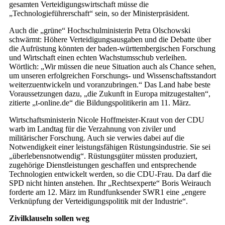
gesamten Verteidigungswirtschaft müsse die
„Technologieführerschaft“ sein, so der Ministerpräsident.
Auch die „grüne“ Hochschulministerin Petra Olschowski
schwärmt: Höhere Verteidigungsausgaben und die Debatte über
die Aufrüstung könnten der baden-württembergischen Forschung
und Wirtschaft einen echten Wachstumsschub verleihen.
Wörtlich: „Wir müssen die neue Situation auch als Chance sehen,
um unseren erfolgreichen Forschungs- und Wissenschaftsstandort
weiterzuentwickeln und voranzubringen.“ Das Land habe beste
Voraussetzungen dazu, „die Zukunft in Europa mitzugestalten“,
zitierte „t-online.de“ die Bildungspolitikerin am 11. März.
Wirtschaftsministerin Nicole Hoffmeister-Kraut von der CDU
warb im Landtag für die Verzahnung von ziviler und
militärischer Forschung. Auch sie verwies dabei auf die
Notwendigkeit einer leistungsfähigen Rüstungsindustrie. Sie sei
„überlebensnotwendig“. Rüstungsgüter müssten produziert,
zugehörige Dienstleistungen geschaffen und entsprechende
Technologien entwickelt werden, so die CDU-Frau. Da darf die
SPD nicht hinten anstehen. Ihr „Rechtsexperte“ Boris Weirauch
forderte am 12. März im Rundfunksender SWR1 eine „engere
Verknüpfung der Verteidigungspolitik mit der Industrie“.
Zivilklauseln sollen weg