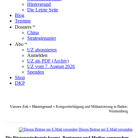
Hintergrund
Die Letzte Seite
Blog
Termine
Dossiers
China
Strategiepapier
Abo
UZ abonnieren
Anmelden
UZ als PDF (Archiv)
UZ vom 7. August 2026
Spenden
Shop
DKP
Unsere Zeit
»
Hintergrund
»
Kriegsertüchtigung und Militarisierung in Baden-
Württemberg
Diesen Beitrag per E-Mail versenden
Die Rüstungsindustrie boomt. Regierung und Medien versprechen