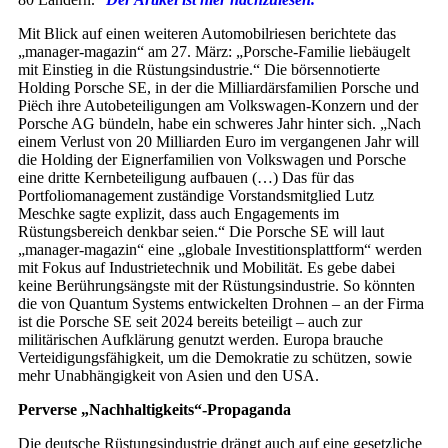
Mit Blick auf einen weiteren Automobilriesen berichtete das
„manager-magazin“ am 27. März: „Porsche-Familie liebäugelt
mit Einstieg in die Rüstungsindustrie.“ Die börsennotierte
Holding Porsche SE, in der die Milliardärsfamilien Porsche und
Piëch ihre Autobeteiligungen am Volkswagen-Konzern und der
Porsche AG bündeln, habe ein schweres Jahr hinter sich. „Nach
einem Verlust von 20 Milliarden Euro im vergangenen Jahr will
die Holding der Eignerfamilien von Volkswagen und Porsche
eine dritte Kernbeteiligung aufbauen (…) Das für das
Portfoliomanagement zuständige Vorstandsmitglied Lutz
Meschke sagte explizit, dass auch Engagements im
Rüstungsbereich denkbar seien.“ Die Porsche SE will laut
„manager-magazin“ eine „globale Investitionsplattform“ werden
mit Fokus auf Industrietechnik und Mobilität. Es gebe dabei
keine Berührungsängste mit der Rüstungsindustrie. So könnten
die von Quantum Systems entwickelten Drohnen – an der Firma
ist die Porsche SE seit 2024 bereits beteiligt – auch zur
militärischen Aufklärung genutzt werden. Europa brauche
Verteidigungsfähigkeit, um die Demokratie zu schützen, sowie
mehr Unabhängigkeit von Asien und den USA.
Perverse „Nachhaltigkeits“-­Propaganda
Die deutsche Rüstungsindustrie drängt auch auf eine gesetzliche