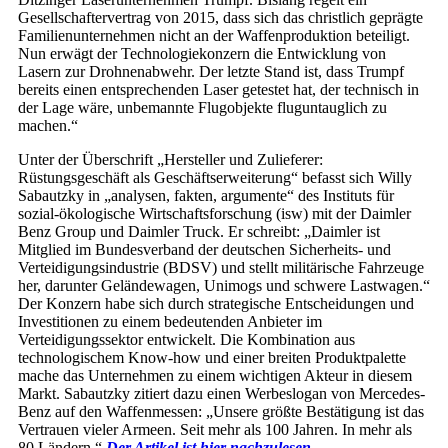
Gesellschaftervertrag von 2015, dass sich das christlich geprägte
Familienunternehmen nicht an der Waffenproduktion beteiligt.
Nun erwägt der Technologiekonzern die Entwicklung von
Lasern zur Drohnenabwehr. Der letzte Stand ist, dass Trumpf
bereits einen entsprechenden Laser getestet hat, der technisch in
der Lage wäre, unbemannte Flugobjekte fluguntauglich zu
machen.“
Unter der Überschrift „Hersteller und Zulieferer:
Rüstungsgeschäft als Geschäftserweiterung“ befasst sich Willy
Sabautzky in „analysen, fakten, argumente“ des Instituts für
sozial-ökologische Wirtschaftsforschung (isw) mit der Daimler
Benz Group und Daimler Truck. Er schreibt: „Daimler ist
Mitglied im Bundesverband der deutschen Sicherheits- und
Verteidigungsindustrie (BDSV) und stellt militärische Fahrzeuge
her, darunter Geländewagen, Unimogs und schwere Lastwagen.“
Der Konzern habe sich durch strategische Entscheidungen und
Investitionen zu einem bedeutenden Anbieter im
Verteidigungssektor entwickelt. Die Kombination aus
technologischem Know-how und einer breiten Produktpalette
mache das Unternehmen zu einem wichtigen Akteur in diesem
Markt. Sabautzky zitiert dazu einen Werbeslogan von Mercedes-
Benz auf den Waffenmessen: „Unsere größte Bestätigung ist das
Vertrauen vieler Armeen. Seit mehr als 100 Jahren. In mehr als
80 Ländern.“
Der Artikel ist hier nachzulesen.