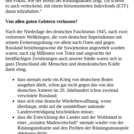
den Fokus, wie der Boom bei Rüstungsaktien zeigt. Da scheint
es auch verlockend, mit einem börsennotierten Indexfonds (ETF)
daran teilzuhaben.“
Von allen guten Geistern verlassen?
Nach der Niederlage des deutschen Faschismus 1945, nach zwei
verlorenen Weltkriegen, die vom deutschen Imperialismus mit
seinem Eroberungsdrang vor allem nach Osten und gegen
Russland beziehungsweise die So­wjet­union angezettelt worden
waren; nach zig Millionen von Toten und angesichts der
breitflächigen Zerstörungen auch unserer Städte waren sich in
ganz Deutschland alle Menschen und demokratischen Kräfte
darin einig,
dass niemals mehr ein Krieg von deutschem Boten
ausgehen dürfe, schon gar nicht gegen das von den
deutschen Armeen im 20. Jahrhundert schon zweimal
verwüstete Russland;
dass sich eine deutsche Wiederbewaffnung, wenn
überhaupt, strikt auf die unmittelbare nationale
Landesverteidigung beschränken müsse;
dass die Entwicklung des Landes und der Wohlstand in
einer „sozialen Marktwirtschaft“ niemals wieder von der
Rüstungsindustrie und den Profiten der Rüstungsmonopole
abhängen dürfe;