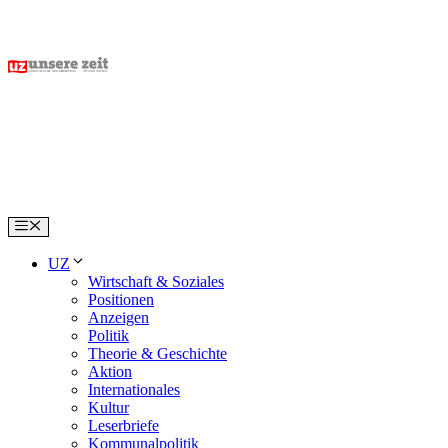
Skip
to
content
Menu
UZ
Wirtschaft & Soziales
Positionen
Anzeigen
Politik
Theorie & Geschichte
Aktion
Internationales
Kultur
Leserbriefe
Kommunalpolitik