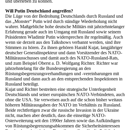
und überleben zu können.
Will Putin Deutschland angreifen?
Die Lüge von der Bedrohung Deutschlands durch Russland und
das „Monster“ Putin wird durch ständige Wiederholung nicht
wahrer. Maßgebliche hohe deutsche Militärs mit jahrzehntelanger
Erfahrung gerade auch im Umgang mit Russland sowie seinem
Präsidenten Wladimir Putin widersprechen ihr regelmäßig. Auch
wenn sie derzeit aus den Talkshows verbannt werden, sind ihre
Stimmen zu hören. Zu ihnen gehören Harald Kujat, langjähriger
deutscher Generalinspekteur und dann Vorsitzender des NATO-
Militärausschusses und damit auch des NATO-Russland-Rats,
und zum Beispiel Oberst a. D. Wolfgang Richter. Richter war
jahrzehntelang für die Bundesregierung an den
Rüstungsbegrenzungsverhandlungen und -vereinbarungen mit
Russland und dann auch an den entsprechenden Inspektionen in
Russland beteiligt.
Kujat und Richter bestreiten eine strategische Unterlegenheit
Deutschlands und seiner europäischen NATO-Verbündeten, auch
ohne die USA. Sie verweisen auch auf die schon bisher weitaus
höheren Militärausgaben der NATO im Verhältnis zu Russland.
Beide rechtfertigen zwar die russische Invasion in der Ukraine
nicht, machen aber deutlich, dass die einseitige NATO-
Osterweiterung seit den 1990er Jahren sowie das Aufkündigen
von Rüstungsbegrenzungsabkommen die Sicherheitsinteressen