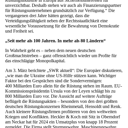
Rüstungsindustrie in Europa aus Sicherheitsinteressen für
unverzichtbar. Deshalb stehen wir auch als Finanzierungspartner
für Rüstungsunternehmen grundsätzlich zur Verfügung.“ Die
vergangenen drei Jahre hätten gezeigt, dass die
Verteidigungsfähigkeit neben der Rechtsstaatlichkeit eine
wesentliche Voraussetzung für die Bewahrung von Demokratie
und Freiheit sei.
„Seit mehr als 100 Jahren. In mehr als 80 Ländern“
In Wahrheit geht es – neben dem neuen deutschen
Großmachtstreben – ganz offensichtlich wieder um Profite für
das einschlägige Monopolkapital.
Am 3. März berichtete „SWR aktuell“: Die Europäer diskutieren,
„wie man die Ukraine ohne US-Hilfe stützen kann. Wichtiger
Faktor bei den Gesprächen sind die Sondervermögen:
400 Milliarden Euro allein für die Rüstung stehen im Raum. EU-
Kommissionspräsidentin Ursula von der Leyen schlägt bis zu
800 Milliarden Euro vor. Die Aussicht auf weitere Aufträge
beflügelt die Rüstungsaktien – besonders von den drei größten
deutschen Rüstungskonzernen Rheinmetall, Hensoldt und Renk.
Auch kleinere Rüstungsfirmen profitieren von den weltweiten
Kriegen und Konflikten. Heckler & Koch mit Sitz in Oberndorf
am Neckar hat für 2024 ein Umsatzplus von knapp 18 Prozent
gemeldet. Die Firma stellt Sturmgewehre, Maschinengewehre,