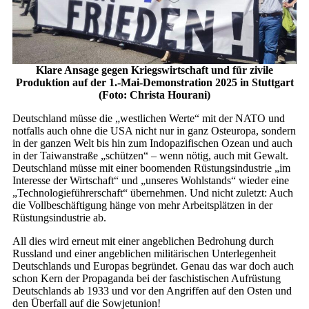
Klare Ansage gegen Kriegswirtschaft und für zivile
Produktion auf der 1.-Mai-Demonstration 2025 in Stuttgart
(Foto: Christa Hourani)
Deutschland müsse die „westlichen Werte“ mit der NATO und
notfalls auch ohne die USA nicht nur in ganz Osteuropa, sondern
in der ganzen Welt bis hin zum Indopazifischen Ozean und auch
in der Taiwanstraße „schützen“ – wenn nötig, auch mit Gewalt.
Deutschland müsse mit einer boomenden Rüstungsindustrie „im
Inte­resse der Wirtschaft“ und „unseres Wohlstands“ wieder eine
„Technologieführerschaft“ übernehmen. Und nicht zuletzt: Auch
die Vollbeschäftigung hänge von mehr Arbeitsplätzen in der
Rüstungsindustrie ab.
All dies wird erneut mit einer angeblichen Bedrohung durch
Russland und einer angeblichen militärischen Unterlegenheit
Deutschlands und Europas begründet. Genau das war doch auch
schon Kern der Propaganda bei der faschistischen Aufrüstung
Deutschlands ab 1933 und vor den Angriffen auf den Osten und
den Überfall auf die So­wjet­union!