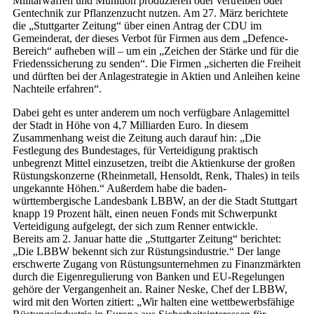
Militärwaffen und Munition produzieren oder vertreiben oder
Gentechnik zur Pflanzenzucht nutzen. Am 27. März berichtete
die „Stuttgarter Zeitung“ über einen Antrag der CDU im
Gemeinderat, der dieses Verbot für Firmen aus dem „Defence-
Bereich“ aufheben will – um ein „Zeichen der Stärke und für die
Friedenssicherung zu senden“. Die Firmen „sicherten die Freiheit
und dürften bei der Anlagestrategie in Aktien und Anleihen keine
Nachteile erfahren“.
Dabei geht es unter anderem um noch verfügbare Anlagemittel
der Stadt in Höhe von 4,7 Milliarden Euro. In diesem
Zusammenhang weist die Zeitung auch darauf hin: „Die
Festlegung des Bundestages, für Verteidigung praktisch
unbegrenzt Mittel einzusetzen, treibt die Aktienkurse der großen
Rüstungskonzerne (Rheinmetall, Hensoldt, Renk, Thales) in teils
ungekannte Höhen.“ Außerdem habe die baden-
württembergische Landesbank LBBW, an der die Stadt Stuttgart
knapp 19 Prozent hält, einen neuen Fonds mit Schwerpunkt
Verteidigung aufgelegt, der sich zum Renner entwickle.
Bereits am 2. Januar hatte die „Stuttgarter Zeitung“ berichtet:
„Die LBBW bekennt sich zur Rüstungsindustrie.“ Der lange
erschwerte Zugang von Rüstungsunternehmen zu Finanzmärkten
durch die Eigenregulierung von Banken und EU-Regelungen
gehöre der Vergangenheit an. Rainer Neske, Chef der LBBW,
wird mit den Worten zitiert: „Wir halten eine wettbewerbsfähige