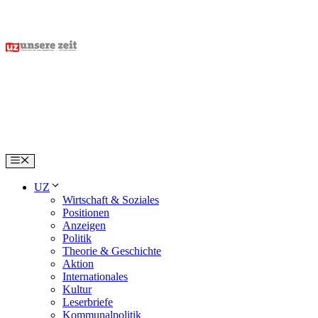
Skip
to
content
Menu
UZ
Wirtschaft & Soziales
Positionen
Anzeigen
Politik
Theorie & Geschichte
Aktion
Internationales
Kultur
Leserbriefe
Kommunalpolitik