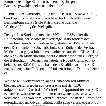
Brombeere einige Stimmen bei den diesjährigen
Bundestagswahlen gekostet haben dürfte.
Innerhalb der Landesregierung bemühte sich das BSW darum,
bundespolitische Akzente zu setzen. Im Bundesrat stimmte
Brandenburg nicht für die Kriegskredite oder die
Wiedereinführung der Wehrpflicht.
Den größten Streit lieferten sich SPD und BSW über die
Ratifizierung der Medienstaatsverträge. Insbesondere den
Jugendmedienschutz-Staatsvertrag lehnte das BSW ab. Unter
dem Deckmantel des Jugendschutzes ermögliche der Vertrag
Maßnahmen gegen Inhalte von Anbietern aus dem EU-Ausland,
die Kritik an Militarisierung oder Gesundheitspolitik äußern, so
die Befürchtung. Der nun ausgetretene Robert Crumbach, so
heißt es aus BSW-Kreisen, hatte dem Koalitionspartner SPD
zugesichert, seine Fraktion auf Linie zu bringen. Damit scheiterte
er.
Woidke will weitermachen, auch Crumbach soll Minister
bleiben. Dafür werden nun Gespräche mit der CDU
aufgenommen. Durch den Wechsel der Opportunisten zur SPD
ist eine schwarz-rote Mehrheit in Reichweite. Das BSW wird
versuchen, sich von dem Verrat zu erholen und in der Opposition
gesundzustoßen. Ob das gelingt, bleibt abzuwarten, ebenso, ob