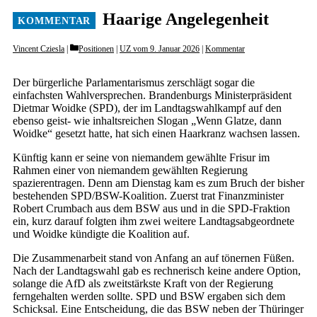
Haarige Angelegenheit
Categories
Vincent Cziesla
Positionen
|
UZ vom 9. Januar 2026
|
Kommentar
Der bürgerliche Parlamentarismus zerschlägt sogar die
einfachsten Wahlversprechen. Brandenburgs Ministerpräsident
Dietmar Woidke (SPD), der im Landtagswahlkampf auf den
ebenso geist- wie inhaltsreichen Slogan „Wenn Glatze, dann
Woidke“ gesetzt hatte, hat sich einen Haarkranz wachsen lassen.
Künftig kann er seine von niemandem gewählte Frisur im
Rahmen einer von niemandem gewählten Regierung
spazierentragen. Denn am Dienstag kam es zum Bruch der bisher
bestehenden SPD/BSW-Koalition. Zuerst trat Finanzminister
Robert Crumbach aus dem BSW aus und in die SPD-Fraktion
ein, kurz darauf folgten ihm zwei weitere Landtagsabgeordnete
und Woidke kündigte die Koalition auf.
Die Zusammenarbeit stand von Anfang an auf tönernen Füßen.
Nach der Landtagswahl gab es rechnerisch keine andere Option,
solange die AfD als zweitstärkste Kraft von der Regierung
ferngehalten werden sollte. SPD und BSW ergaben sich dem
Schicksal. Eine Entscheidung, die das BSW neben der Thüringer