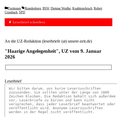
Categories
Tags
Positionen
Brandenburg
,
BSW
,
Dietmar Woidke
,
Koalitionsbruch
,
Robert
Crumbach
,
SPD
✘ Leserbrief schreiben
An die UZ-Redaktion (leserbriefe (at) unsere-zeit.de)
"Haarige Angelegenheit", UZ vom 9. Januar
2026
Leserbrief