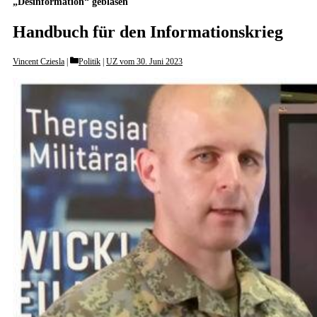
„Desinformation“ geblasen
Handbuch für den Informationskrieg
Categories
Vincent Cziesla
Politik
|
UZ vom 30. Juni 2023