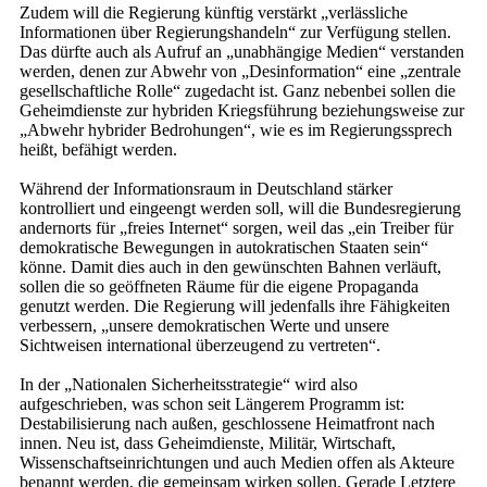
Zudem will die Regierung künftig verstärkt „verlässliche
Informationen über Regierungshandeln“ zur Verfügung stellen.
Das dürfte auch als Aufruf an „unabhängige Medien“ verstanden
werden, denen zur Abwehr von „Desinformation“ eine „zentrale
gesellschaftliche Rolle“ zugedacht ist. Ganz nebenbei sollen die
Geheimdienste zur hybriden Kriegsführung beziehungsweise zur
„Abwehr hybrider Bedrohungen“, wie es im Regierungssprech
heißt, befähigt werden.
Während der Informationsraum in Deutschland stärker
kontrolliert und eingeengt werden soll, will die Bundesregierung
andernorts für „freies Internet“ sorgen, weil das „ein Treiber für
demokratische Bewegungen in autokratischen Staaten sein“
könne. Damit dies auch in den gewünschten Bahnen verläuft,
sollen die so geöffneten Räume für die eigene Propaganda
genutzt werden. Die Regierung will jedenfalls ihre Fähigkeiten
verbessern, „unsere demokratischen Werte und unsere
Sichtweisen international überzeugend zu vertreten“.
In der „Nationalen Sicherheitsstrategie“ wird also
aufgeschrieben, was schon seit Längerem Programm ist:
Destabilisierung nach außen, geschlossene Heimatfront nach
innen. Neu ist, dass Geheimdienste, Militär, Wirtschaft,
Wissenschaftseinrichtungen und auch Medien offen als Akteure
benannt werden, die gemeinsam wirken sollen. Gerade Letztere