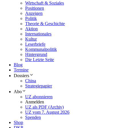
Wirtschaft & Soziales
Positionen
Anzeigen
Politik
Theorie & Geschichte
Aktion
Internationales
Kultur
Leserbriefe
Kommunalpolitik
Hintergrund
Die Letzte Seite
Blog
Termine
Dossiers
China
Strategiepapier
Abo
UZ abonnieren
Anmelden
UZ als PDF (Archiv)
UZ vom 7. August 2026
Spenden
Shop
DKP