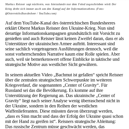
Markus Reisner sagt nüchtern, was hierzulande nur dem Feind zugeschrieben wird: Der
Krieg dreht sich immer auch um den Kampf auf der Informationsebene. (Foto:
@OsterreichsBundesheer / YouTube.com)
Auf dem YouTube-Kanal des österreichischen Bundesheeres
erklärt Oberst Markus Reisner den Ukraine-Krieg. Nun sind
derartige Informationskampagnen grundsätzlich mit Vorsicht zu
genießen und auch Reisner lässt keinen Zweifel daran, dass er als
Unterstützer der ukrainischen Armee auftritt. Interessant sind
seine sachlich vorgetragenen Ausführungen dennoch, weil die
sonst vorherrschenden Narrative kaum eine Rolle spielen. Aber
auch, weil sie bemerkenswert offene Einblicke in taktische und
strategische Motive aus westlicher Sicht gewähren.
In seinem aktuellen Video „Bachmut ist gefallen“ spricht Reisner
über die zentralen strategischen Schwerpunkte im weiteren
Kriegsverlauf, die sogenannten „Center of Gravity“. Für
Russland sei das die Bevölkerung. Es komme auf ihre
Unterstützung der Regierung an. Das ukrainische „Center of
Gravity“ liegt nach seiner Analyse wenig überraschend nicht in
der Ukraine, sondern in den Reihen der westlichen
Waffenlieferanten. Diese müssten davon überzeugt werden,
„dass es Sinn macht und dass der Erfolg der Ukraine quasi schon
mit der Hand zu greifen ist“. Reisners strategische Ableitung:
Das russische Zentrum müsse geschwächt werden, das