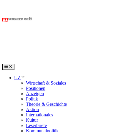
Skip
to
content
Menu
UZ
Wirtschaft & Soziales
Positionen
Anzeigen
Politik
Theorie & Geschichte
Aktion
Internationales
Kultur
Leserbriefe
Kommunalpolitik