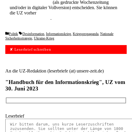
Abonnement der UZ
(als gedruckte Wochenzeitung
und/oder in digitaler Vollversion) entscheiden. Sie können
die UZ vorher
6 Wochen lang kostenlos und
unverbindlich testen
.
Categories
Tags
Politik
Desinformation
,
Informationskrieg
,
Kriegspropaganda
,
Nationale
Sicherheitsstrategie
,
Ukraine-Krieg
✘ Leserbrief schreiben
An die UZ-Redaktion (leserbriefe (at) unsere-zeit.de)
"Handbuch für den Informationskrieg", UZ vom
30. Juni 2023
Leserbrief