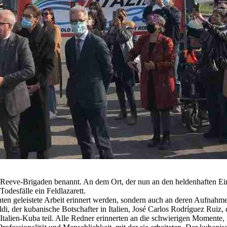
Reeve-Brigaden benannt. An dem Ort, der nun an den heldenhaften Ein
odesfälle ein Feldlazarett.
uten geleistete Arbeit erinnert werden, sondern auch an deren Aufnah
i, der kubanische Botschafter in Italien, José Carlos Rodríguez Ruiz
talien-Kuba teil. Alle Redner erinnerten an die schwierigen Momente,