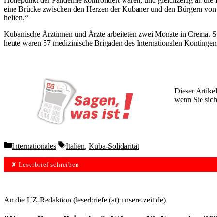
Höhepunkt der Pandemie konfrontiert waren, und gleichzeitig an die P
eine Brücke zwischen den Herzen der Kubaner und den Bürgern von C
helfen.“
Kubanische Ärztinnen und Ärzte arbeiteten zwei Monate in Crema. Sie
heute waren 57 medizinische Brigaden des Internationalen Kontingents
Dieser Artikel
wenn Sie sich
Wochen lang 
Categories
Tags
Internationales
Italien
,
Kuba-Solidarität
✘ Leserbrief schreiben
An die UZ-Redaktion (leserbriefe (at) unsere-zeit.de)