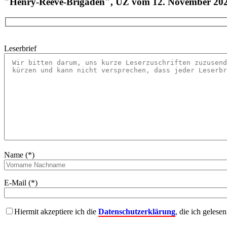
"Henry-Reeve-Brigaden", UZ vom 12. November 20
Leserbrief
Name (*)
E-Mail (*)
Hiermit akzeptiere ich die
Datenschutzerklärung
, die ich gelese