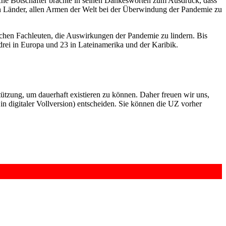
ische Botschafter brachte in seinen Dankesworten zum Ausdruck, dass
n Länder, allen Armen der Welt bei der Überwindung der Pandemie zu
schen Fachleuten, die Auswirkungen der Pandemie zu lindern. Bis
drei in Europa und 23 in Lateinamerika und der Karibik.
rstützung, um dauerhaft existieren zu können. Daher freuen wir uns,
n digitaler Vollversion) entscheiden. Sie können die UZ vorher
6