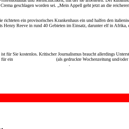
rofessionalität und Menschlichkeit, mit der sie arbeiteten. Der kuban
rema geschlagen worden sei. „Mein Appell geht jetzt an die reichere
 richteten ein provisorisches Krankenhaus ein und halfen den italieni
 Henry Reeve in rund 40 Gebieten im Einsatz, darunter elf in Afrika, 
 ist für Sie kostenlos. Kritischer Journalismus braucht allerdings Unte
 für ein
Abonnement der UZ
(als gedruckte Wochenzeitung und/oder i
kostenlos und unverbindlich testen
.