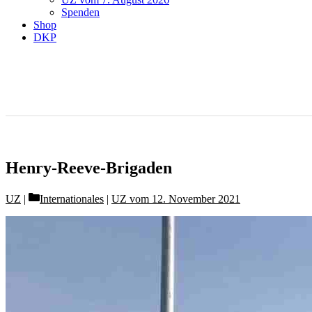
Spenden
Shop
DKP
Henry-Reeve-Brigaden
Categories
UZ
Internationales
|
UZ vom 12. November 2021