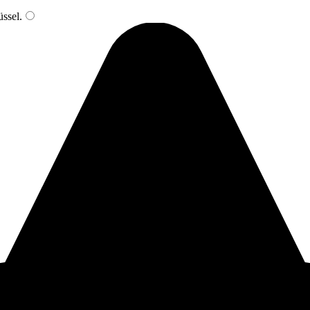
ssel
.