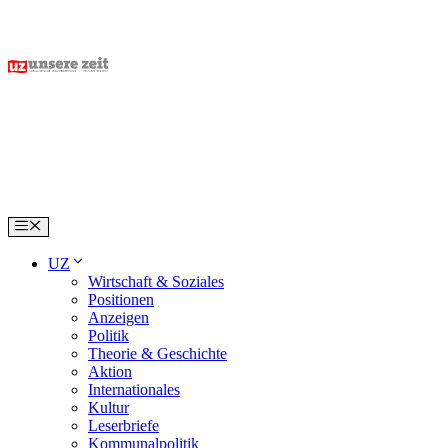
Skip
to
content
Menu
UZ
Wirtschaft & Soziales
Positionen
Anzeigen
Politik
Theorie & Geschichte
Aktion
Internationales
Kultur
Leserbriefe
Kommunalpolitik