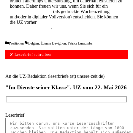
braucht allerdings Unterstützung, um dauerhaft existieren zu
können. Daher freuen wir uns, wenn Sie sich für ein
Abonnement der UZ
(als gedruckte Wochenzeitung
und/oder in digitaler Vollversion) entscheiden. Sie können
die UZ vorher
6 Wochen lang kostenlos und
unverbindlich testen
.
Categories
Tags
Positionen
Belgien
,
Étienne Davignon
,
Patrice Lumumba
✘ Leserbrief schreiben
An die UZ-Redaktion (leserbriefe (at) unsere-zeit.de)
"Im Dienste seiner Klasse", UZ vom 22. Mai 2026
Leserbrief