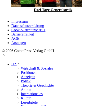
Drei Tage Generalstreik
Impressum
Datenschutzerklärung
Cookie-Richtlinie (EU)
Barrierefreiheit
AGB
Anzeigen
© 2026 CommPress Verlag GmbH
UZ
Wirtschaft & Soziales
Positionen
Anzeigen
Politik
Theorie & Geschichte
Aktion
Internationales
Kultur
Leserbriefe