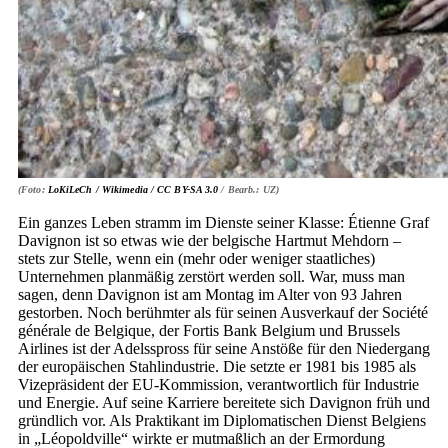
(Foto:
LoKiLeCh / Wikimedia /
CC BY-SA 3.0
/ Bearb.: UZ)
Ein ganzes Leben stramm im Dienste seiner Klasse: Étienne Graf
Davignon ist so etwas wie der belgische Hartmut Mehdorn –
stets zur Stelle, wenn ein (mehr oder weniger staatliches)
Unternehmen planmäßig zerstört werden soll. War, muss man
sagen, denn Davignon ist am Montag im Alter von 93 Jahren
gestorben. Noch berühmter als für seinen Ausverkauf der Société
générale de Belgique, der Fortis Bank Belgium und Brussels
Airlines ist der Adelsspross für seine Anstöße für den Niedergang
der europäischen Stahlindustrie. Die setzte er 1981 bis 1985 als
Vizepräsident der EU-Kommission, verantwortlich für Industrie
und Energie. Auf seine Karriere bereitete sich Davignon früh und
gründlich vor. Als Praktikant im Diplomatischen Dienst Belgiens
in „Léopoldville“ wirkte er mutmaßlich an der Ermordung