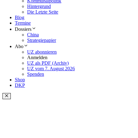
Kommunalpolitik
Hintergrund
Die Letzte Seite
Blog
Termine
Dossiers
China
Strategiepapier
Abo
UZ abonnieren
Anmelden
UZ als PDF (Archiv)
UZ vom 7. August 2026
Spenden
Shop
DKP
Schließen