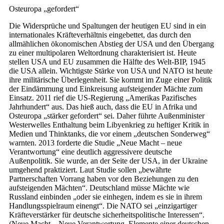
Osteuropa „gefordert“
Die Widersprüche und Spaltungen der heutigen EU sind in ein
internationales Kräfteverhältnis eingebettet, das durch den
allmählichen ökonomischen Abstieg der USA und den Übergang
zu einer multipolaren Weltordnung charakterisiert ist. Heute
stellen USA und EU zusammen die Hälfte des Welt-BIP, 1945
die USA allein. Wichtigste Stärke von USA und NATO ist heute
ihre militärische Überlegenheit. Sie kommt im Zuge einer Politik
der Eindämmung und Einkreisung aufsteigender Mächte zum
Einsatz. 2011 rief die US-Regierung „Amerikas Pazifisches
Jahrhundert“ aus. Das hieß auch, dass die EU in Afrika und
Osteuropa „stärker gefordert“ sei. Daher führte Außenminister
Westerwelles Enthaltung beim Libyenkrieg zu heftiger Kritik in
Medien und Thinktanks, die vor einem „deutschen Sonderweg“
warnten. 2013 forderte die Studie „Neue Macht – neue
Verantwortung“ eine deutlich aggressivere deutsche
Außenpolitik. Sie wurde, an der Seite der USA, in der Ukraine
umgehend praktiziert. Laut Studie sollen „bewährte
Partnerschaften Vorrang haben vor den Beziehungen zu den
aufsteigenden Mächten“. Deutschland müsse Mächte wie
Russland einbinden „oder sie einhegen, indem es sie in ihrem
Handlungsspielraum einengt“. Die NATO sei „einzigartiger
Kräfteverstärker für deutsche sicherheitspolitische Interessen“.
(Neue Macht – Neue Verantwortung. Elemente einer deutschen