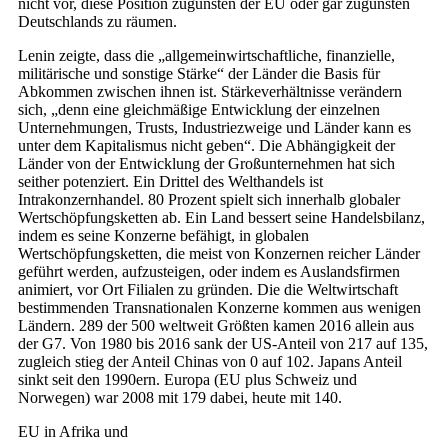
nicht vor, diese Position zugunsten der EU oder gar zugunsten
Deutschlands zu räumen.
Lenin zeigte, dass die „allgemeinwirtschaftliche, finanzielle,
militärische und sonstige Stärke“ der Länder die Basis für
Abkommen zwischen ihnen ist. Stärkeverhältnisse verändern
sich, „denn eine gleichmäßige Entwicklung der einzelnen
Unternehmungen, Trusts, Industriezweige und Länder kann es
unter dem Kapitalismus nicht geben“. Die Abhängigkeit der
Länder von der Entwicklung der Großunternehmen hat sich
seither potenziert. Ein Drittel des Welthandels ist
Intrakonzernhandel. 80 Prozent spielt sich innerhalb globaler
Wertschöpfungsketten ab. Ein Land bessert seine Handelsbilanz,
indem es seine Konzerne befähigt, in globalen
Wertschöpfungsketten, die meist von Konzernen reicher Länder
geführt werden, aufzusteigen, oder indem es Auslandsfirmen
animiert, vor Ort Filialen zu gründen. Die die Weltwirtschaft
bestimmenden Transnationalen Konzerne kommen aus wenigen
Ländern. 289 der 500 weltweit Größten kamen 2016 allein aus
der G7. Von 1980 bis 2016 sank der US-Anteil von 217 auf 135,
zugleich stieg der Anteil Chinas von 0 auf 102. Japans Anteil
sinkt seit den 1990ern. Europa (EU plus Schweiz und
Norwegen) war 2008 mit 179 dabei, heute mit 140.
EU in Afrika und