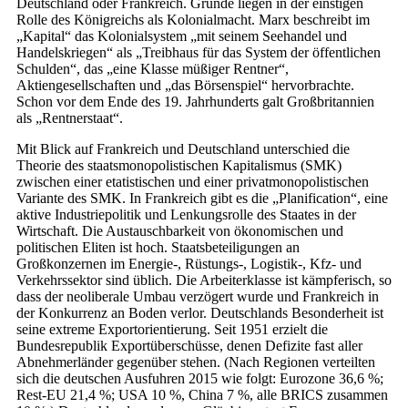
Deutschland oder Frankreich. Gründe liegen in der einstigen
Rolle des Königreichs als Kolonialmacht. Marx beschreibt im
„Kapital“ das Kolonialsystem „mit seinem Seehandel und
Handelskriegen“ als „Treibhaus für das System der öffentlichen
Schulden“, das „eine Klasse müßiger Rentner“,
Aktiengesellschaften und „das Börsenspiel“ hervorbrachte.
Schon vor dem Ende des 19. Jahrhunderts galt Großbritannien
als „Rentnerstaat“.
Mit Blick auf Frankreich und Deutschland unterschied die
Theorie des staatsmonopolistischen Kapitalismus (SMK)
zwischen einer etatistischen und einer privatmonopolistischen
Variante des SMK. In Frankreich gibt es die „Planification“, eine
aktive Industriepolitik und Lenkungsrolle des Staates in der
Wirtschaft. Die Austauschbarkeit von ökonomischen und
politischen Eliten ist hoch. Staatsbeteiligungen an
Großkonzernen im Energie-, Rüstungs-, Logistik-, Kfz- und
Verkehrssektor sind üblich. Die Arbeiterklasse ist kämpferisch, so
dass der neoliberale Umbau verzögert wurde und Frankreich in
der Konkurrenz an Boden verlor. Deutschlands Besonderheit ist
seine extreme Exportorientierung. Seit 1951 erzielt die
Bundesrepublik Exportüberschüsse, denen Defizite fast aller
Abnehmerländer gegenüber stehen. (Nach Regionen verteilten
sich die deutschen Ausfuhren 2015 wie folgt: Eurozone 36,6 %;
Rest-EU 21,4 %; USA 10 %, China 7 %, alle BRICS zusammen