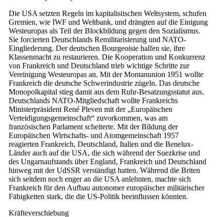
Die USA setzten Regeln im kapitalistischen Weltsystem, schufen
Gremien, wie IWF und Weltbank, und drängten auf die Einigung
Westeuropas als Teil der Blockbildung gegen den Sozialismus.
Sie forcierten Deutschlands Remilitarisierung und NATO-
Eingliederung. Der deutschen Bourgeoisie halfen sie, ihre
Klassenmacht zu restaurieren. Die Kooperation und Konkurrenz
von Frankreich und Deutschland trieb wichtige Schritte zur
Vereinigung Westeuropas an. Mit der Montanunion 1951 wollte
Frankreich die deutsche Schwerindustrie zügeln. Das deutsche
Monopolkapital stieg damit aus dem Ruhr-Besatzungsstatut aus.
Deutschlands NATO-Mitgliedschaft wollte Frankreichs
Ministerpräsident René Pleven mit der „Europäischen
Verteidigungsgemeinschaft“ zuvorkommen, was am
französischen Parlament scheiterte. Mit der Bildung der
Europäischen Wirtschafts- und Atomgemeinschaft 1957
reagierten Frankreich, Deutschland, Italien und die Benelux-
Länder auch auf die USA, die sich während der Suezkrise und
des Ungarnaufstands über England, Frankreich und Deutschland
hinweg mit der UdSSR verständigt hatten. Während die Briten
sich seitdem noch enger an die USA anlehnten, machte sich
Frankreich für den Aufbau autonomer europäischer militärischer
Fähigkeiten stark, die die US-Politik beeinflussen könnten.
Kräfteverschiebung