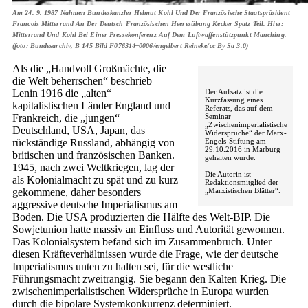
Am 24. 9. 1987 Nahmen Bundeskanzler Helmut Kohl Und Der Französische Staatspräsident
Francois Mitterrand An Der Deutsch Französischen Heeresübung Kecker Spatz Teil. Hier:
Mitterrand Und Kohl Bei Einer Pressekonferenz Auf Dem Luftwaffenstützpunkt Manching.
(foto: Bundesarchiv, B 145 Bild F076314–0006/engelbert Reineke/cc By Sa 3.0)
Als die „Handvoll Großmächte, die
die Welt beherrschen“ beschrieb
Lenin 1916 die „alten“
Der Aufsatz ist die
Kurzfassung eines
kapitalistischen Länder England und
Referats, das auf dem
Frankreich, die „jungen“
Seminar
„Zwischenimperialistische
Deutschland, USA, Japan, das
Widersprüche“ der Marx-
rückständige Russland, abhängig von
Engels-Stiftung am
29.10.2016 in Marburg
britischen und französischen Banken.
gehalten wurde.
1945, nach zwei Weltkriegen, lag der
Die Autorin ist
als Kolonialmacht zu spät und zu kurz
Redaktionsmitglied der
„Marxistischen Blätter“.
gekommene, daher besonders
aggressive deutsche Imperialismus am
Boden. Die USA produzierten die Hälfte des Welt-BIP. Die
Sowjetunion hatte massiv an Einfluss und Autorität gewonnen.
Das Kolonialsystem befand sich im Zusammenbruch. Unter
diesen Kräfteverhältnissen wurde die Frage, wie der deutsche
Imperialismus unten zu halten sei, für die westliche
Führungsmacht zweitrangig. Sie begann den Kalten Krieg. Die
zwischenimperialistischen Widersprüche in Europa wurden
durch die bipolare Systemkonkurrenz determiniert.