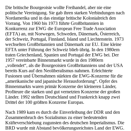
Die britische Bourgeoisie wollte Freihandel, aber nie eine
politische Vereinigung. Sie gab ihren starken Verbindungen nach
Nordamerika und in das einstige britische Kolonialreich den
Vorrang. Von 1960 bis 1973 führte Großbritannien in
Konkurrenz zur EWG die European Free Trade Association
(EFTA) an, mit Norwegen, Schweden, Dänemark, Österreich,
der Schweiz, Portugal, Finnland, Island und Liechtenstein. 1973
wechselten Großbritannien und Dänemark zur EU. Eine kleine
EFTA unter Führung der Schweiz blieb übrig. In den 1980ern
traten Griechenland, Spanien und Portugal der EWG bei. Der
1957 vereinbarte Binnenmarkt wurde in den 1980ern
„vollendet“, als die Bourgeoisien Großbritanniens und der USA
bereits Kurs auf den Neoliberalismus nahmen. Erleichterte
Fusionen und Übernahmen stärkten die EWG-Konzerne für die
„amerikanische und japanische Herausforderung“. Opfer des
Binnenmarkts waren primär Konzerne der kleineren Länder,
Profiteure die starken und gut vernetzten Konzerne der großen
Länder. 1992 stellten Deutschland und Frankreich knapp zwei
Drittel der 100 größten Konzerne Europas.
Nach 1989 kam es durch die Einverleibung der DDR und den
Zusammenbruch des Sozialismus zu einer bedeutenden
Kräfteverschiebung zugunsten des deutschen Imperialismus. Die
BRD wurde mit Abstand bevölkerungsreichstes Land der EWG.