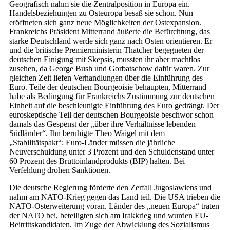
Geografisch nahm sie die Zentralposition in Europa ein.
Handelsbeziehungen zu Osteuropa besaß sie schon. Nun
eröffneten sich ganz neue Möglichkeiten der Ostexpansion.
Frankreichs Präsident Mitterrand äußerte die Befürchtung, das
starke Deutschland werde sich ganz nach Osten orientieren. Er
und die britische Premierministerin Thatcher begegneten der
deutschen Einigung mit Skepsis, mussten ihr aber machtlos
zusehen, da George Bush und Gorbatschow dafür waren. Zur
gleichen Zeit liefen Verhandlungen über die Einführung des
Euro. Teile der deutschen Bourgeoisie behaupten, Mitterrand
habe als Bedingung für Frankreichs Zustimmung zur deutschen
Einheit auf die beschleunigte Einführung des Euro gedrängt. Der
euroskeptische Teil der deutschen Bourgeoisie beschwor schon
damals das Gespenst der „über ihre Verhältnisse lebenden
Südländer“. Ihn beruhigte Theo Waigel mit dem
„Stabilitätspakt“: Euro-Länder müssen die jährliche
Neuverschuldung unter 3 Prozent und den Schuldenstand unter
60 Prozent des Bruttoinlandprodukts (BIP) halten. Bei
Verfehlung drohen Sanktionen.
Die deutsche Regierung förderte den Zerfall Jugoslawiens und
nahm am NATO-Krieg gegen das Land teil. Die USA trieben die
NATO-Osterweiterung voran. Länder des „neuen Europa“ traten
der NATO bei, beteiligten sich am Irakkrieg und wurden EU-
Beitrittskandidaten. Im Zuge der Abwicklung des Sozialismus