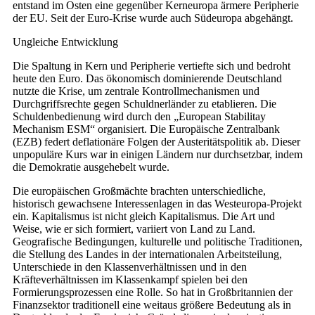
entstand im Osten eine gegenüber Kerneuropa ärmere Peripherie
der EU. Seit der Euro-Krise wurde auch Südeuropa abgehängt.
Ungleiche Entwicklung
Die Spaltung in Kern und Peripherie vertiefte sich und bedroht
heute den Euro. Das ökonomisch dominierende Deutschland
nutzte die Krise, um zentrale Kontrollmechanismen und
Durchgriffsrechte gegen Schuldnerländer zu etablieren. Die
Schuldenbedienung wird durch den „European Stabilitay
Mechanism ESM“ organisiert. Die Europäische Zentralbank
(EZB) federt deflationäre Folgen der Austeritätspolitik ab. Dieser
unpopuläre Kurs war in einigen Ländern nur durchsetzbar, indem
die Demokratie ausgehebelt wurde.
Die europäischen Großmächte brachten unterschiedliche,
historisch gewachsene Interessenlagen in das Westeuropa-Projekt
ein. Kapitalismus ist nicht gleich Kapitalismus. Die Art und
Weise, wie er sich formiert, variiert von Land zu Land.
Geografische Bedingungen, kulturelle und politische Traditionen,
die Stellung des Landes in der internationalen Arbeitsteilung,
Unterschiede in den Klassenverhältnissen und in den
Kräfteverhältnissen im Klassenkampf spielen bei den
Formierungsprozessen eine Rolle. So hat in Großbritannien der
Finanzsektor traditionell eine weitaus größere Bedeutung als in