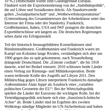
10 %.) Deutschland wurde zum Gläubigerstaat Europas.
Flankiert wird die Exportorientierung von der „Stabilitätspolitik“,
die auf Löhne und Sozialkosten drückt. Als Standortvorteile
gelten „Sozialpartnerschaft“ und „Wettbewerbskorporatismus“
(Unterordnung des Gesamtinteresses der Arbeiterklasse unter das
Interesse der Firma oder des Standorts). Frankreich,
Großbritannien, Italien, USA und IWF prangern die deutschen
Exportüberschüsse seit langem an. Die deutschen Regierungen
sehen darin ein Erfolgsmodell.
Teil der historisch herausgebildeten Konstellationen sind
Bündnistraditionen. Großbritannien und Frankreich waren im
Kampf um Kolonien lange Rivalen, verständigten sich aber um
1900 gegen das zu spät gekommene, nach Neuaufteilung
drängende Deutschland. Die „Entente cordiale“, die bis 1918
dauerte, wird bei Bedarf erneuert. 2010 schlossen beide Länder
einen Vertrag zur Rüstungs- und Militärkooperation. Beide
waren treibende Kräfte des Angriffs auf Libyen 2011. Den
Militärschlag gegen Libyen interpretierte Frankreichs damaliger
Außenminister Alain Juppé als Ausdruck einer „variablen
politischen Geometrie der EU“: Bei der Wirtschaftspolitik
spielten die Länder der Eurozone die wichtigste Rolle, bei der
Verteidigungspolitik zeichnete sich eine „französisch-britische
Achse“ ab. Beide Länder sind im Ergebnis des zweiten
Weltkriegs ständige Mitglieder im UN-Sicherheitsrat und haben