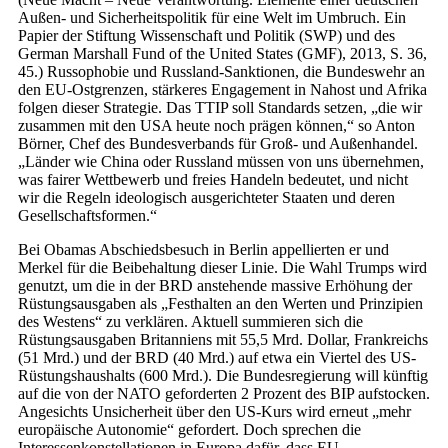
Außen- und Sicherheitspolitik für eine Welt im Umbruch. Ein
Papier der Stiftung Wissenschaft und Politik (SWP) und des
German Marshall Fund of the United States (GMF), 2013, S. 36,
45.) Russophobie und Russland-Sanktionen, die Bundeswehr an
den EU-Ostgrenzen, stärkeres Engagement in Nahost und Afrika
folgen dieser Strategie. Das TTIP soll Standards setzen, „die wir
zusammen mit den USA heute noch prägen können,“ so Anton
Börner, Chef des Bundesverbands für Groß- und Außenhandel.
„Länder wie China oder Russland müssen von uns übernehmen,
was fairer Wettbewerb und freies Handeln bedeutet, und nicht
wir die Regeln ideologisch ausgerichteter Staaten und deren
Gesellschaftsformen.“
Bei Obamas Abschiedsbesuch in Berlin appellierten er und
Merkel für die Beibehaltung dieser Linie. Die Wahl Trumps wird
genutzt, um die in der BRD anstehende massive Erhöhung der
Rüstungsausgaben als „Festhalten an den Werten und Prinzipien
des Westens“ zu verklären. Aktuell summieren sich die
Rüstungsausgaben Britanniens mit 55,5 Mrd. Dollar, Frankreichs
(51 Mrd.) und der BRD (40 Mrd.) auf etwa ein Viertel des US-
Rüstungshaushalts (600 Mrd.). Die Bundesregierung will künftig
auf die von der NATO geforderten 2 Prozent des BIP aufstocken.
Angesichts Unsicherheit über den US-Kurs wird erneut „mehr
europäische Autonomie“ gefordert. Doch sprechen die
Interessenkonstellationen in Europa dafür, dass EU-