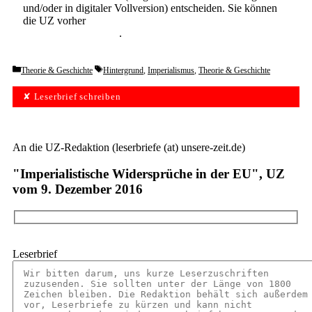
und/oder in digitaler Vollversion) entscheiden. Sie können
die UZ vorher
6 Wochen lang kostenlos und
unverbindlich testen
.
Categories
Tags
Theorie & Geschichte
Hintergrund
,
Imperialismus
,
Theorie & Geschichte
✘ Leserbrief schreiben
An die UZ-Redaktion (leserbriefe (at) unsere-zeit.de)
"Imperialistische Widersprüche in der EU", UZ
vom 9. Dezember 2016
Leserbrief