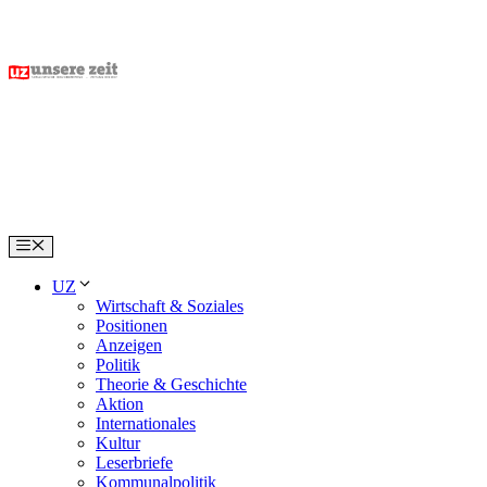
Skip
to
content
Menu
UZ
Wirtschaft & Soziales
Positionen
Anzeigen
Politik
Theorie & Geschichte
Aktion
Internationales
Kultur
Leserbriefe
Kommunalpolitik