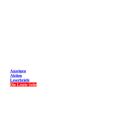
Anzeigen
Aktion
Leserbriefe
Die Letzte Seite