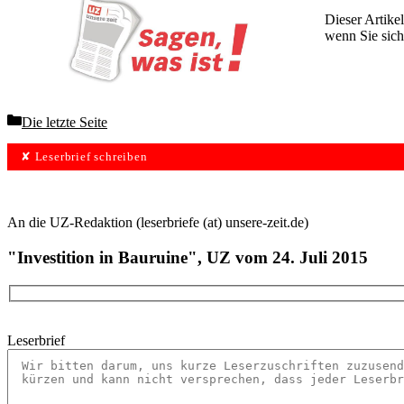
Dieser Artikel
wenn Sie sich
Wochen lang 
Categories
Die letzte Seite
✘ Leserbrief schreiben
An die UZ-Redaktion (leserbriefe (at) unsere-zeit.de)
"Investition in Bauruine", UZ vom 24. Juli 2015
Leserbrief