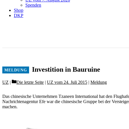
Spenden
Shop
DKP
Investition in Bauruine
Categories
UZ
Die letzte Seite
|
UZ vom 24. Juli 2015
|
Meldung
Das chinesische Unternehmen Tzaneen International hat den Flughafe
Nachrichtenagentur Efe war die chinesische Gruppe bei der Versteige
machen.