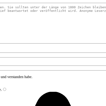
n und verstanden habe.
e
.