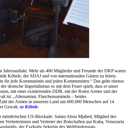
 Jahresauftakt. Mehr als 400 Mitglieder und Freunde der DKP waren
ik Köbele, der SDAJ und von internationalen Gästen zu hören.
tein für jede Kommunistin und jeden Kommunisten.“ Das gelte ebenso
er deutsche Imperialismus so mit dem Feuer spielt, dass er unser
etunion, mit einer existierenden DDR, mit der Roten Armee und der
lt ist: „Altersarmut, Flaschensammeln – beides
 die Zahl der Armen in unserem Land um 600.000 Menschen auf 14
sei Gewalt,
so Köbele
.
der mörderischen US-Blockade. Salam Abou Mjahed, Mitglied des
en Vertreterinnen und Vertreter der Botschaften aus Kuba, Venezuela
daridis, der Exekutiv Sekretär des Weltfriedensrats.