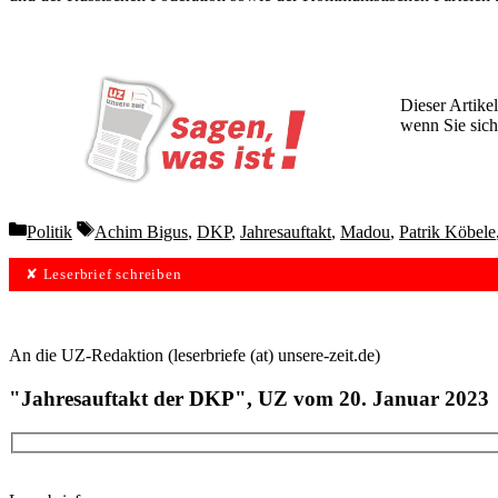
Dieser Artikel
wenn Sie sich
Wochen lang 
Categories
Tags
Politik
Achim Bigus
,
DKP
,
Jahresauftakt
,
Madou
,
Patrik Köbele
✘ Leserbrief schreiben
An die UZ-Redaktion (leserbriefe (at) unsere-zeit.de)
"Jahresauftakt der DKP", UZ vom 20. Januar 2023