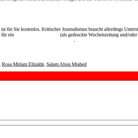
 ist für Sie kostenlos. Kritischer Journalismus braucht allerdings Unte
 für ein
Abonnement der UZ
(als gedruckte Wochenzeitung und/oder i
kostenlos und unverbindlich testen
.
,
Rosa Miriam Elizalde
,
Salam Abou Mjahed