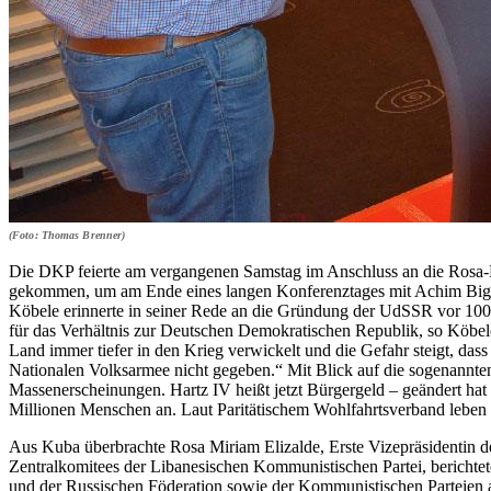
(Foto: Thomas Brenner)
Die DKP feierte am vergangenen Samstag im Anschluss an die Rosa-
gekommen, um am Ende eines langen Konferenztages mit Achim Bigu
Köbele erinnerte in seiner Rede an die Gründung der UdSSR vor 100 
für das Verhältnis zur Deutschen Demokratischen Republik, so Köbele
Land immer tiefer in den Krieg verwickelt und die Gefahr steigt, dass
Nationalen Volksarmee nicht gegeben.“ Mit Blick auf die sogenannte
Massenerscheinungen. Hartz IV heißt jetzt Bürgergeld – geändert hat
Millionen Menschen an. Laut Paritätischem Wohlfahrtsverband leben 
Aus Kuba überbrachte Rosa Miriam Elizalde, Erste Vizepräsidentin 
Zentralkomitees der Libanesischen Kommunistischen Partei, berichtet
und der Russischen Föderation sowie der Kommunistischen Parteien au