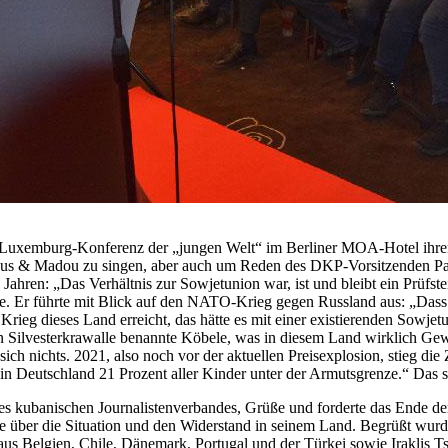
Luxemburg-Konferenz der „jungen Welt“ im Berliner MOA-Hotel ihren
s & Madou zu singen, aber auch um Reden des DKP-Vorsitzenden Patr
Jahren: „Das Verhältnis zur Sowjetunion war, ist und bleibt ein Prüfs
. Er führte mit Blick auf den NATO-Krieg gegen Russland aus: „Dass d
 Krieg dieses Land erreicht, das hätte es mit einer existierenden Sowj
n Silvesterkrawalle benannte Köbele, was in diesem Land wirklich Gewa
 sich nichts. 2021, also noch vor der aktuellen Preisexplosion, stieg
in Deutschland 21 Prozent aller Kinder unter der Armutsgrenze.“ Das 
des kubanischen Journalistenverbandes, Grüße und forderte das Ende 
e über die Situation und den Widerstand in seinem Land. Begrüßt wurd
s Belgien, Chile, Dänemark, Portugal und der Türkei sowie Iraklis Tsav