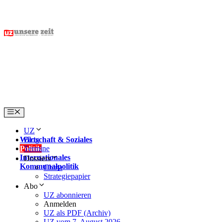
Skip
to
content
Menu
UZ
Wirtschaft & Soziales
Blog
Politik
Termine
Internationales
Dossiers
Kommunalpolitik
China
Strategiepapier
Abo
UZ abonnieren
Anmelden
UZ als PDF (Archiv)
UZ vom 7. August 2026