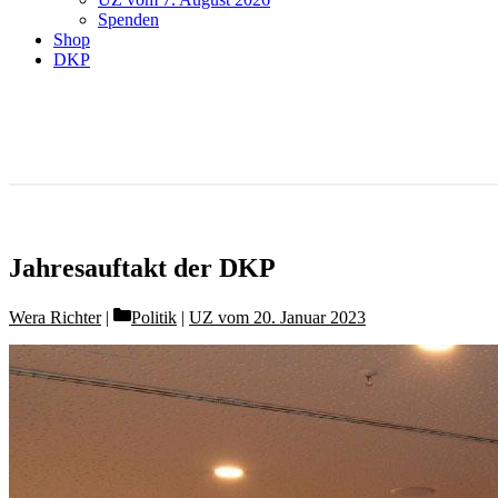
Spenden
Shop
DKP
Jahresauftakt der DKP
Categories
Wera Richter
Politik
|
UZ vom 20. Januar 2023